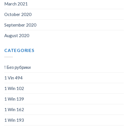
March 2021
October 2020
September 2020
August 2020
CATEGORIES
! Без рубрики
1 Vin 494
1 Win 102
1 Win 139
1 Win 162
1 Win 193