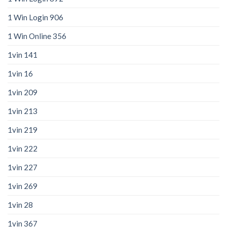
1 Win Login 906
1 Win Online 356
1vin 141
1vin 16
1vin 209
1vin 213
1vin 219
1vin 222
1vin 227
1vin 269
1vin 28
1vin 367