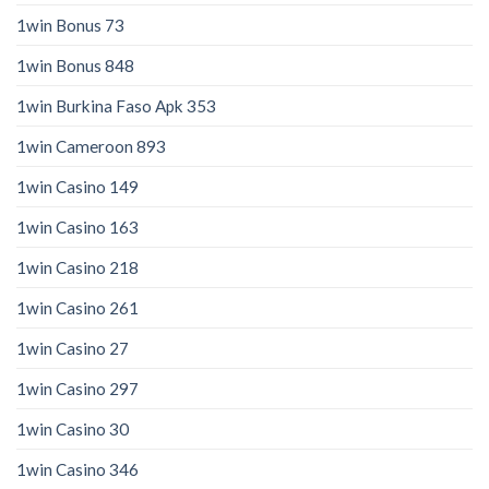
1win Bonus 73
1win Bonus 848
1win Burkina Faso Apk 353
1win Cameroon 893
1win Casino 149
1win Casino 163
1win Casino 218
1win Casino 261
1win Casino 27
1win Casino 297
1win Casino 30
1win Casino 346