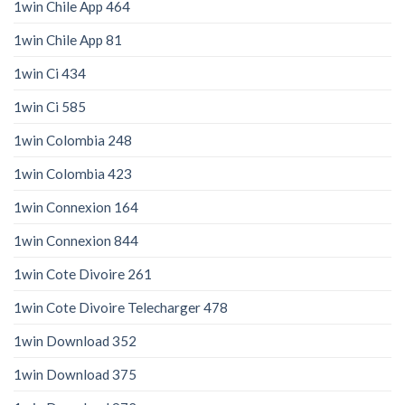
1win Chile App 464
1win Chile App 81
1win Ci 434
1win Ci 585
1win Colombia 248
1win Colombia 423
1win Connexion 164
1win Connexion 844
1win Cote Divoire 261
1win Cote Divoire Telecharger 478
1win Download 352
1win Download 375