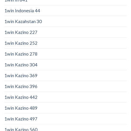
1win Indonesia 44
1win Kazahstan 30
1win Kazino 227
1win Kazino 252
1win Kazino 278
1win Kazino 304
1win Kazino 369
1win Kazino 396
1win Kazino 442
1win Kazino 489
1win Kazino 497
1win Kazino 560