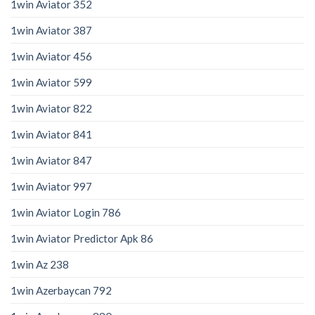
1win Aviator 352
1win Aviator 387
1win Aviator 456
1win Aviator 599
1win Aviator 822
1win Aviator 841
1win Aviator 847
1win Aviator 997
1win Aviator Login 786
1win Aviator Predictor Apk 86
1win Az 238
1win Azerbaycan 792