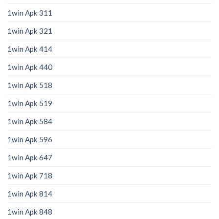
1win Apk 311
1win Apk 321
1win Apk 414
1win Apk 440
1win Apk 518
1win Apk 519
1win Apk 584
1win Apk 596
1win Apk 647
1win Apk 718
1win Apk 814
1win Apk 848