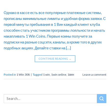
Однако в кассе есть все популярные платежные системы,
прописаны минимальные лимиты и удобная форма заявки. С
первой минуты пребывания в 1 Вин каждый клиент клуба
способен стать участником программы лояльности и начать
накапливать 1 Win Coins. Первые коины получите за
подписки на разные соцсети, каналы, а кроме того в других
подобных акциях. Делайте ставки на […]
CONTINUE READING
→
Posted in
1 Win 308
|
Tagged
1 win
,
1win online
,
1вин
Leave a comment