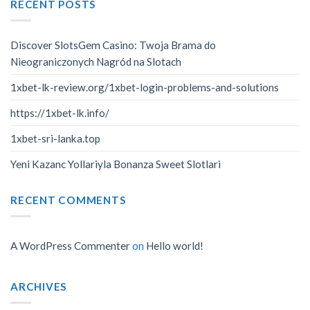
RECENT POSTS
Discover SlotsGem Casino: Twoja Brama do
Nieograniczonych Nagród na Slotach
1xbet-lk-review.org/1xbet-login-problems-and-solutions
https://1xbet-lk.info/
1xbet-sri-lanka.top
Yeni Kazanc Yollariyla Bonanza Sweet Slotlari
RECENT COMMENTS
A WordPress Commenter
on
Hello world!
ARCHIVES