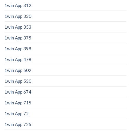
1win App 312
1win App 330
1win App 353
1win App 375
1win App 398
1win App 478
1win App 502
1win App 530
1win App 674
1win App 715
1win App 72
1win App 725