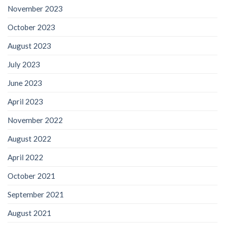
November 2023
October 2023
August 2023
July 2023
June 2023
April 2023
November 2022
August 2022
April 2022
October 2021
September 2021
August 2021