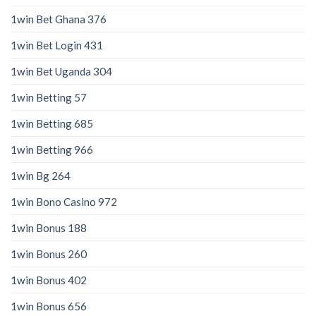
1win Bet Ghana 376
1win Bet Login 431
1win Bet Uganda 304
1win Betting 57
1win Betting 685
1win Betting 966
1win Bg 264
1win Bono Casino 972
1win Bonus 188
1win Bonus 260
1win Bonus 402
1win Bonus 656