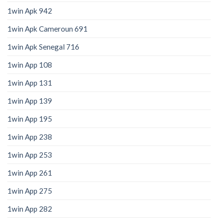
1win Apk 942
1win Apk Cameroun 691
1win Apk Senegal 716
1win App 108
1win App 131
1win App 139
1win App 195
1win App 238
1win App 253
1win App 261
1win App 275
1win App 282