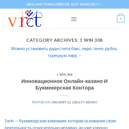
Skip
ADD ANYTHING HERE OR JUST REMOVE IT...
to
content
0
CATEGORY ARCHIVES:
1 WIN 308
Можно установить ради счета бакс, евро, тенге, рубль,
турецкую лиру. –
1 WIN 308
Инновационное Онлайн-казино И
Букмекерская Контора
POSTED ON
JANUARY 12, 2026
BY
ADMIN
1win — букмекерская компания, которая основания свою
деятельность относительно недавно, но уже хорошо