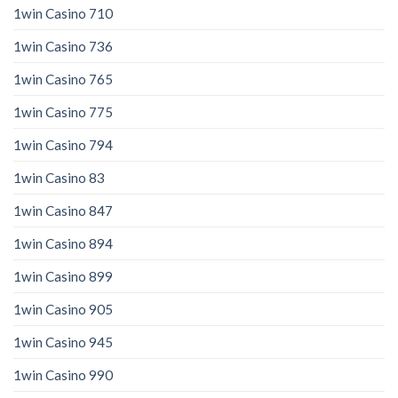
1win Casino 710
1win Casino 736
1win Casino 765
1win Casino 775
1win Casino 794
1win Casino 83
1win Casino 847
1win Casino 894
1win Casino 899
1win Casino 905
1win Casino 945
1win Casino 990