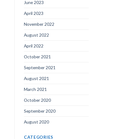
June 2023
April 2023
November 2022
August 2022
April 2022
October 2021
September 2021
August 2021
March 2021
October 2020
September 2020
August 2020
CATEGORIES