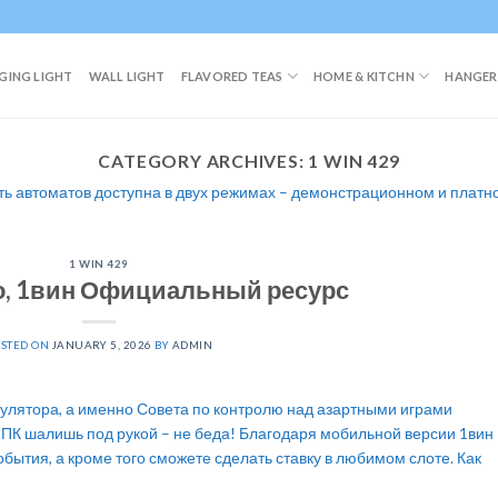
GING LIGHT
WALL LIGHT
FLAVORED TEAS
HOME & KITCHN
HANGER
CATEGORY ARCHIVES:
1 WIN 429
ть автоматов доступна в двух режимах – демонстрационном и платно
1 WIN 429
о, 1вин Официальный ресурс
OSTED ON
JANUARY 5, 2026
BY
ADMIN
улятора, а именно Совета по контролю над азартными играми
 а ПК шалишь под рукой – не беда! Благодаря мобильной версии 1вин
обытия, а кроме того сможете сделать ставку в любимом слоте. Как