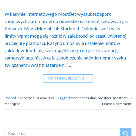
W kasynie internetowego MostBet wyszukasz sporo
chodliwych automatów do odwiedzenia konsol, takowych jak
Bonanza, Mega Moolah lub Starburst. Najmniejsze i maks.
limity wpłat mogą się różnić w zależności od czasu wybranej
procedury płatności. Kasyno umożliwia ustalenie limitów
zakładów, kontrolę czasu spędzanego na grze oraz opcję
samowykluczenia, w celu zapobieżenia nadmiernemu ryzyku
związanemu wraz z hazardem. […]
CONTINUE READING
→
Posted in
Mostbet Kasyno 399
|
Tagged
most bet casino
,
mostbet
,
mostbet 30
free spins
Leave a comment