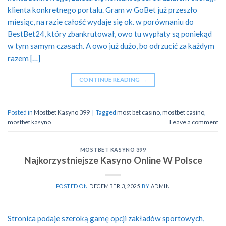
klienta konkretnego portalu. Gram w GoBet już przeszło
miesiąc, na razie całość wydaje się ok. w porównaniu do
BestBet24, który zbankrutował, owo tu wypłaty są poniekąd
w tym samym czasach. A owo już dużo, bo odrzucić za każdym
razem […]
CONTINUE READING
→
Posted in
Mostbet Kasyno 399
|
Tagged
most bet casino
,
mostbet casino
,
mostbet kasyno
Leave a comment
MOSTBET KASYNO 399
Najkorzystniejsze Kasyno Online W Polsce
POSTED ON
DECEMBER 3, 2025
BY
ADMIN
Stronica podaje szeroką gamę opcji zakładów sportowych,