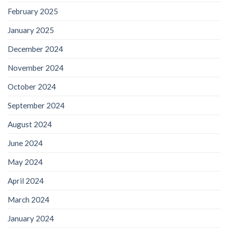
February 2025
January 2025
December 2024
November 2024
October 2024
September 2024
August 2024
June 2024
May 2024
April 2024
March 2024
January 2024