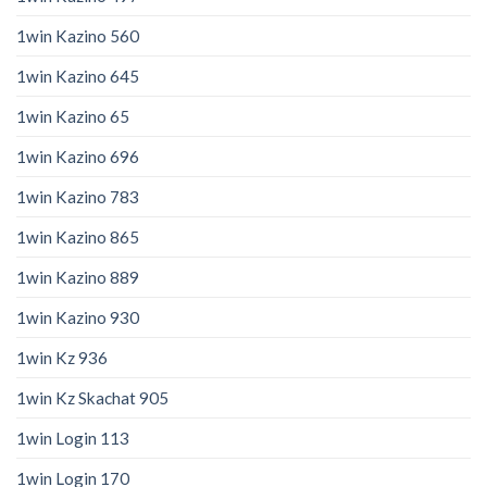
1win Kazino 560
1win Kazino 645
1win Kazino 65
1win Kazino 696
1win Kazino 783
1win Kazino 865
1win Kazino 889
1win Kazino 930
1win Kz 936
1win Kz Skachat 905
1win Login 113
1win Login 170