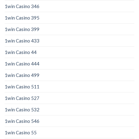
1win Casino 346
1win Casino 395
1win Casino 399
1win Casino 433
1win Casino 44
1win Casino 444
1win Casino 499
1win Casino 511
1win Casino 527
1win Casino 532
1win Casino 546
1win Casino 55