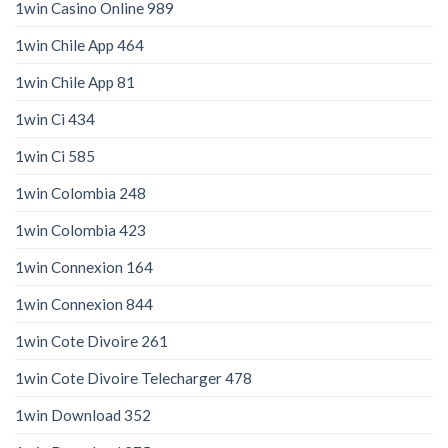
1win Casino Online 989
1win Chile App 464
1win Chile App 81
1win Ci 434
1win Ci 585
1win Colombia 248
1win Colombia 423
1win Connexion 164
1win Connexion 844
1win Cote Divoire 261
1win Cote Divoire Telecharger 478
1win Download 352