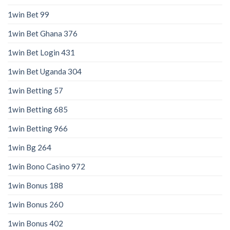
1win Bet 99
1win Bet Ghana 376
1win Bet Login 431
1win Bet Uganda 304
1win Betting 57
1win Betting 685
1win Betting 966
1win Bg 264
1win Bono Casino 972
1win Bonus 188
1win Bonus 260
1win Bonus 402