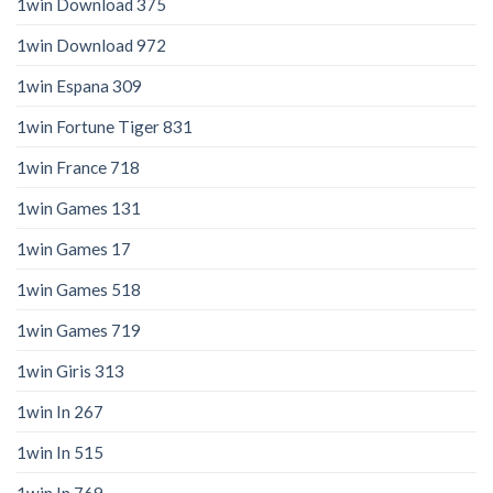
1win Download 375
1win Download 972
1win Espana 309
1win Fortune Tiger 831
1win France 718
1win Games 131
1win Games 17
1win Games 518
1win Games 719
1win Giris 313
1win In 267
1win In 515
1win In 769