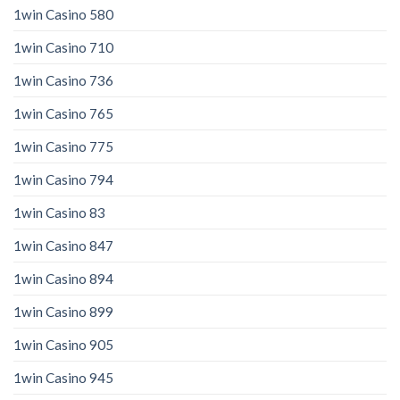
1win Casino 580
1win Casino 710
1win Casino 736
1win Casino 765
1win Casino 775
1win Casino 794
1win Casino 83
1win Casino 847
1win Casino 894
1win Casino 899
1win Casino 905
1win Casino 945