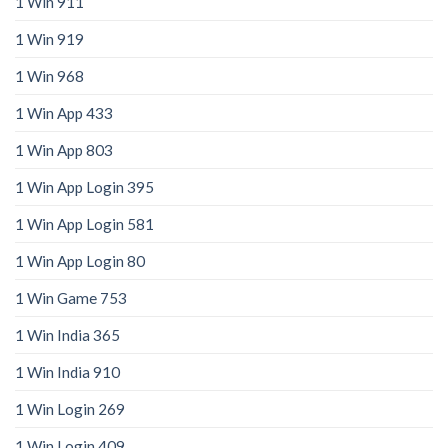
1 Win 911
1 Win 919
1 Win 968
1 Win App 433
1 Win App 803
1 Win App Login 395
1 Win App Login 581
1 Win App Login 80
1 Win Game 753
1 Win India 365
1 Win India 910
1 Win Login 269
1 Win Login 409