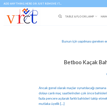
Skip
ADD ANYTHING HERE OR JUST REMOVE IT...
to
content
TABLE & FLOOR LAMP
HAN
Bunun için yapılması gereken en 
Betboo Kaçak Bahis
Ancak genel olarak maçlar oynatılacağı zamana y
dolayı canlı maç saatlerinden çok önce bahisleri
fazla pencere açılarak farklı bahisleri takip etme
mutlaka üyelik […]