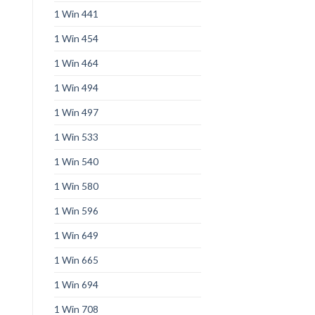
1 Win 441
1 Win 454
1 Win 464
1 Win 494
1 Win 497
1 Win 533
1 Win 540
1 Win 580
1 Win 596
1 Win 649
1 Win 665
1 Win 694
1 Win 708