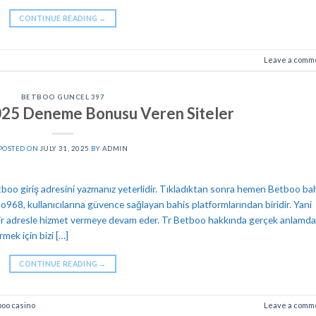
CONTINUE READING
→
Leave a comm
BETBOO GUNCEL 397
025 Deneme Bonusu Veren Siteler
POSTED ON
JULY 31, 2025
BY
ADMIN
tboo giriş adresini yazmanız yeterlidir. Tıkladıktan sonra hemen Betboo ba
oo968, kullanıcılarına güvence sağlayan bahis platformlarından biridir. Yani
ni bir adresle hizmet vermeye devam eder. Tr Betboo hakkında gerçek anlamda
rmek için bizi […]
CONTINUE READING
→
boo casino
Leave a comm