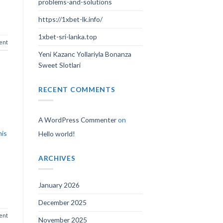
problems-and-solutions
https://1xbet-lk.info/
1xbet-sri-lanka.top
ent
Yeni Kazanc Yollariyla Bonanza
Sweet Slotlari
RECENT COMMENTS
A WordPress Commenter
on
his
Hello world!
ARCHIVES
January 2026
December 2025
ent
November 2025