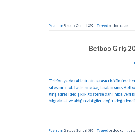
Posted in
Betboo Guncel 397
|
Tagged
betboo casino
Betboo Giriş 2
Telefon ya da tabletinizin tarayıcı bölümüne be
sitesinin mobil adresine bağlanabilirsiniz. Betb
giriş adresi değişiklik gösterse dahi, hızla ye
bilgi almak ve aldığınız bilgileri doğru değerlendi
Posted in
Betboo Guncel 397
|
Tagged
betboo canlı
,
bet