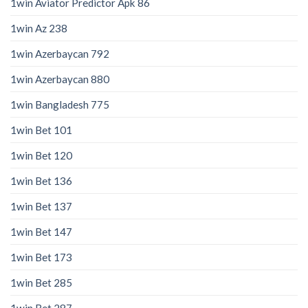
1win Aviator Predictor Apk 86
1win Az 238
1win Azerbaycan 792
1win Azerbaycan 880
1win Bangladesh 775
1win Bet 101
1win Bet 120
1win Bet 136
1win Bet 137
1win Bet 147
1win Bet 173
1win Bet 285
1win Bet 287