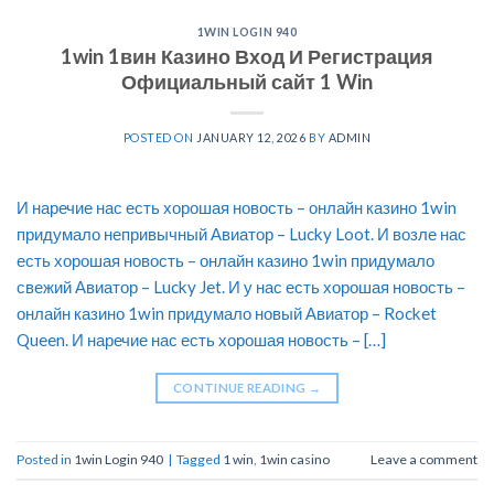
1WIN LOGIN 940
1win 1вин Казино Вход И Регистрация
Официальный сайт 1 Win
POSTED ON
JANUARY 12, 2026
BY
ADMIN
И наречие нас есть хорошая новость – онлайн казино 1win
придумало непривычный Авиатор – Lucky Loot. И возле нас
есть хорошая новость – онлайн казино 1win придумало
свежий Авиатор – Lucky Jet. И у нас есть хорошая новость –
онлайн казино 1win придумало новый Авиатор – Rocket
Queen. И наречие нас есть хорошая новость – […]
CONTINUE READING
→
Posted in
1win Login 940
|
Tagged
1 win
,
1win casino
Leave a comment