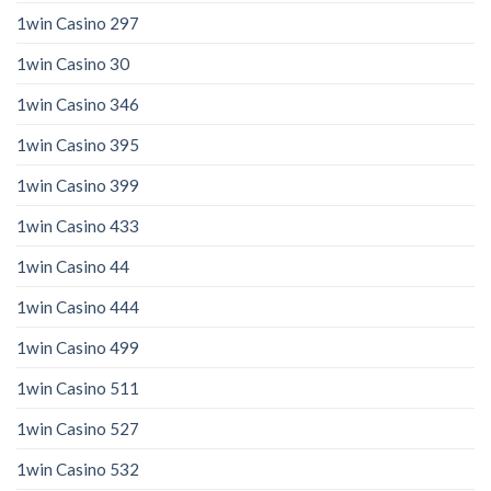
1win Casino 297
1win Casino 30
1win Casino 346
1win Casino 395
1win Casino 399
1win Casino 433
1win Casino 44
1win Casino 444
1win Casino 499
1win Casino 511
1win Casino 527
1win Casino 532