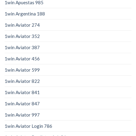
1win Apuestas 985
1win Argentina 188
1win Aviator 274
1win Aviator 352
1win Aviator 387
1win Aviator 456
1win Aviator 599
1win Aviator 822
1win Aviator 841
1win Aviator 847
1win Aviator 997
1win Aviator Login 786