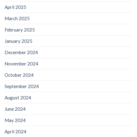
April 2025
March 2025
February 2025
January 2025
December 2024
November 2024
October 2024
September 2024
August 2024
June 2024
May 2024
April 2024