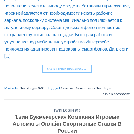
пополнению счёта и выводу средств. Установив приложение,
игрок избавляется от необходимости искать рабочие
зеркала, поскольку система машинально подключается к
актуальному серверу. Софт для смартфонов полностью
сохраняет функционал площадки. Быстрая работа и
улучшение под мобильные устройства Интерфейс
приложения адаптирован под экраны смартфонов. Да, в сети
[…]
CONTINUE READING
→
Posted in
1win Login 940
|
Tagged
1win bet
,
1win casino
,
1win login
Leave a comment
1WIN LOGIN 940
1вин Букмекерская Компания Игровые
Автоматы Онлайн Спортивные Ставки В
России