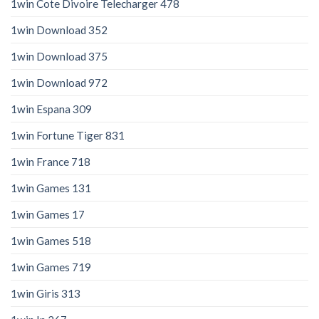
1win Cote Divoire Telecharger 478
1win Download 352
1win Download 375
1win Download 972
1win Espana 309
1win Fortune Tiger 831
1win France 718
1win Games 131
1win Games 17
1win Games 518
1win Games 719
1win Giris 313