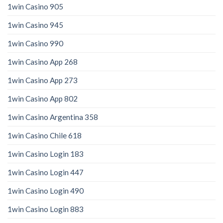
1win Casino 905
1win Casino 945
1win Casino 990
1win Casino App 268
1win Casino App 273
1win Casino App 802
1win Casino Argentina 358
1win Casino Chile 618
1win Casino Login 183
1win Casino Login 447
1win Casino Login 490
1win Casino Login 883