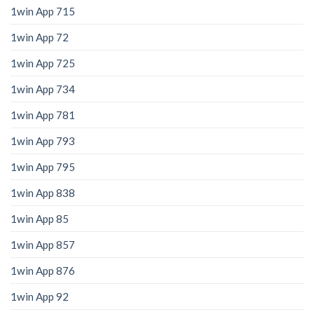
1win App 715
1win App 72
1win App 725
1win App 734
1win App 781
1win App 793
1win App 795
1win App 838
1win App 85
1win App 857
1win App 876
1win App 92