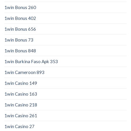
1win Bonus 260
1win Bonus 402
1win Bonus 656
1win Bonus 73
1win Bonus 848
1win Burkina Faso Apk 353
1win Cameroon 893
1win Casino 149
1win Casino 163
1win Casino 218
1win Casino 261
1win Casino 27