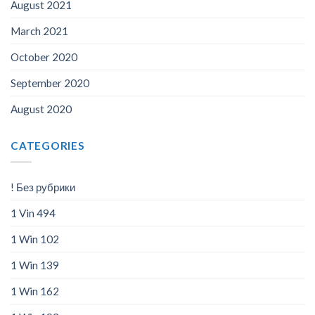
August 2021
March 2021
October 2020
September 2020
August 2020
CATEGORIES
! Без рубрики
1 Vin 494
1 Win 102
1 Win 139
1 Win 162