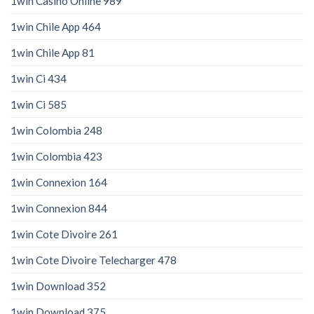
1win Casino Online 989
1win Chile App 464
1win Chile App 81
1win Ci 434
1win Ci 585
1win Colombia 248
1win Colombia 423
1win Connexion 164
1win Connexion 844
1win Cote Divoire 261
1win Cote Divoire Telecharger 478
1win Download 352
1win Download 375