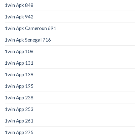
1win Apk 848
1win Apk 942
1win Apk Cameroun 691
1win Apk Senegal 716
1win App 108
1win App 131
1win App 139
1win App 195
1win App 238
1win App 253
1win App 261
1win App 275