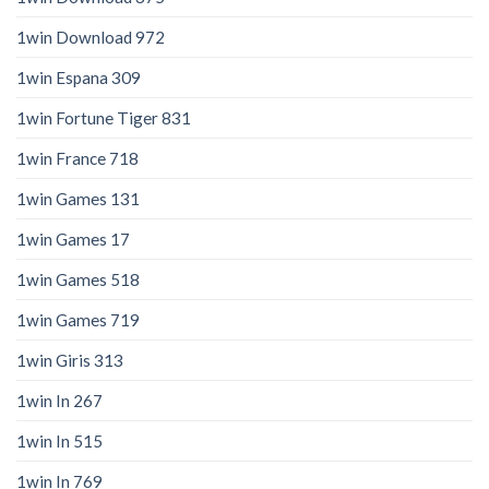
1win Download 972
1win Espana 309
1win Fortune Tiger 831
1win France 718
1win Games 131
1win Games 17
1win Games 518
1win Games 719
1win Giris 313
1win In 267
1win In 515
1win In 769