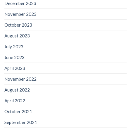
December 2023
November 2023
October 2023
August 2023
July 2023
June 2023
April 2023
November 2022
August 2022
April 2022
October 2021
September 2021