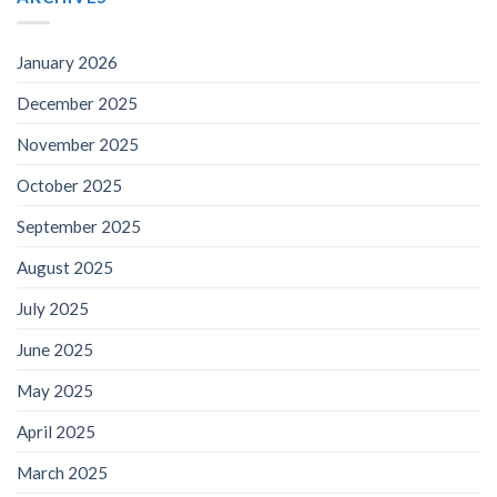
January 2026
December 2025
November 2025
October 2025
September 2025
August 2025
July 2025
June 2025
May 2025
April 2025
March 2025