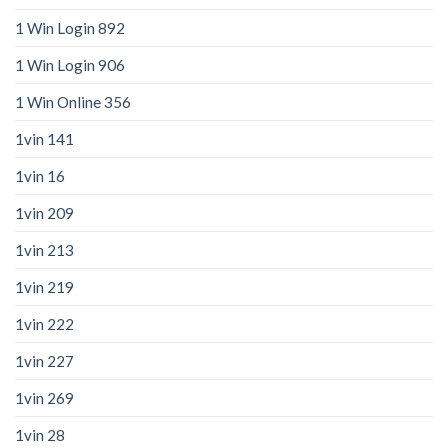
1 Win Login 892
1 Win Login 906
1 Win Online 356
1vin 141
1vin 16
1vin 209
1vin 213
1vin 219
1vin 222
1vin 227
1vin 269
1vin 28