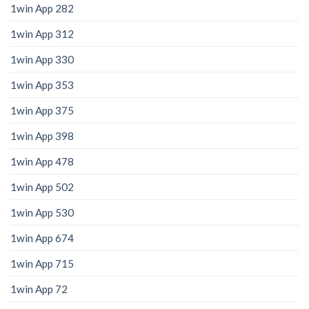
1win App 282
1win App 312
1win App 330
1win App 353
1win App 375
1win App 398
1win App 478
1win App 502
1win App 530
1win App 674
1win App 715
1win App 72