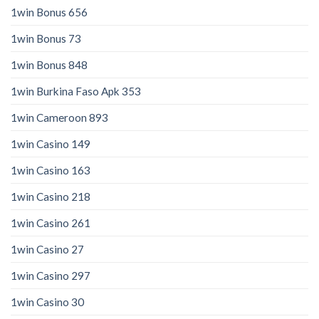
1win Bonus 656
1win Bonus 73
1win Bonus 848
1win Burkina Faso Apk 353
1win Cameroon 893
1win Casino 149
1win Casino 163
1win Casino 218
1win Casino 261
1win Casino 27
1win Casino 297
1win Casino 30