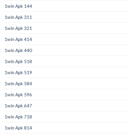
1win Apk 144
1win Apk 311
1win Apk 321
1win Apk 414
1win Apk 440
1win Apk 518
1win Apk 519
1win Apk 584
1win Apk 596
1win Apk 647
1win Apk 718
1win Apk 814