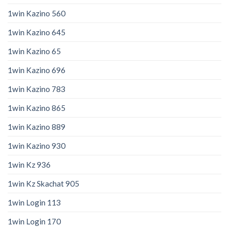
1win Kazino 560
1win Kazino 645
1win Kazino 65
1win Kazino 696
1win Kazino 783
1win Kazino 865
1win Kazino 889
1win Kazino 930
1win Kz 936
1win Kz Skachat 905
1win Login 113
1win Login 170