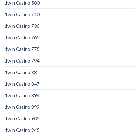
1win Casino 580
1win Casino 710
1win Casino 736
1win Casino 765
1win Casino 775
1win Casino 794
1win Casino 83
1win Casino 847
1win Casino 894
1win Casino 899
1win Casino 905
1win Casino 945