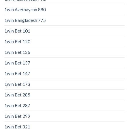
1win Azerbaycan 880
1win Bangladesh 775
1win Bet 101
1win Bet 120
1win Bet 136
1win Bet 137
1win Bet 147
1win Bet 173
1win Bet 285
1win Bet 287
1win Bet 299
1win Bet 321