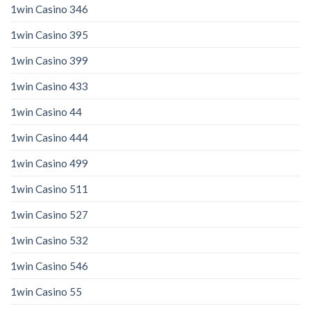
1win Casino 346
1win Casino 395
1win Casino 399
1win Casino 433
1win Casino 44
1win Casino 444
1win Casino 499
1win Casino 511
1win Casino 527
1win Casino 532
1win Casino 546
1win Casino 55