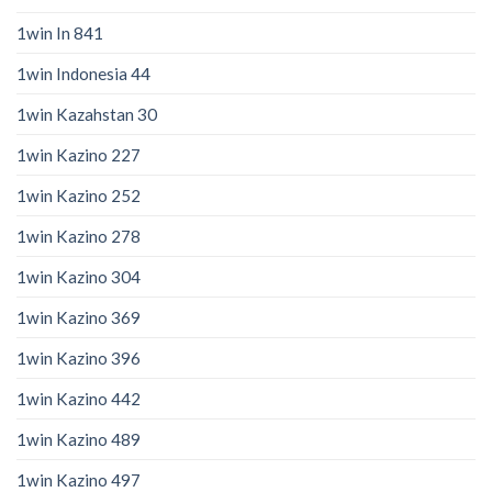
1win In 841
1win Indonesia 44
1win Kazahstan 30
1win Kazino 227
1win Kazino 252
1win Kazino 278
1win Kazino 304
1win Kazino 369
1win Kazino 396
1win Kazino 442
1win Kazino 489
1win Kazino 497