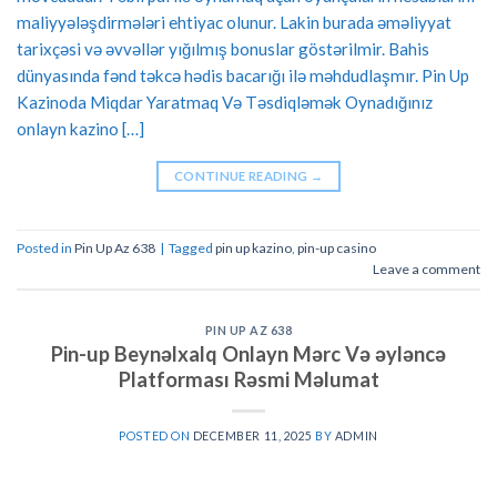
maliyyələşdirmələri ehtiyac olunur. Lakin burada əməliyyat
tarixçəsi və əvvəllər yığılmış bonuslar göstərilmir. Bahis
dünyasında fənd təkcə hədis bacarığı ilə məhdudlaşmır. Pin Up
Kazinoda Miqdar Yaratmaq Və Təsdiqləmək Oynadığınız
onlayn kazino […]
CONTINUE READING
→
Posted in
Pin Up Az 638
|
Tagged
pin up kazino
,
pin-up casino
Leave a comment
PIN UP AZ 638
Pin-up Beynəlxalq Onlayn Mərc Və əyləncə
Platforması Rəsmi Məlumat
POSTED ON
DECEMBER 11, 2025
BY
ADMIN