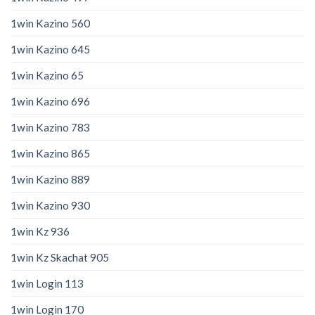
1win Kazino 560
1win Kazino 645
1win Kazino 65
1win Kazino 696
1win Kazino 783
1win Kazino 865
1win Kazino 889
1win Kazino 930
1win Kz 936
1win Kz Skachat 905
1win Login 113
1win Login 170