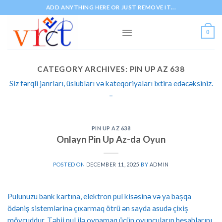
Skip
ADD ANYTHING HERE OR JUST REMOVE IT...
to
content
0
CATEGORY ARCHIVES:
PIN UP AZ 638
Siz fərqli janrları, üslubları və kateqoriyaları ixtira edəcəksiniz.
–
PIN UP AZ 638
Onlayn Pin Up Az-da Oyun
POSTED ON
DECEMBER 11, 2025
BY
ADMIN
Pulunuzu bank kartına, elektron pul kisəsinə və ya başqa
ödəniş sistemlərinə çıxarmaq ötrü ən sayda asudə çixiş
mövcuddur. Təbii pul ilə oynamaq üçün oyunçuların hesablarını