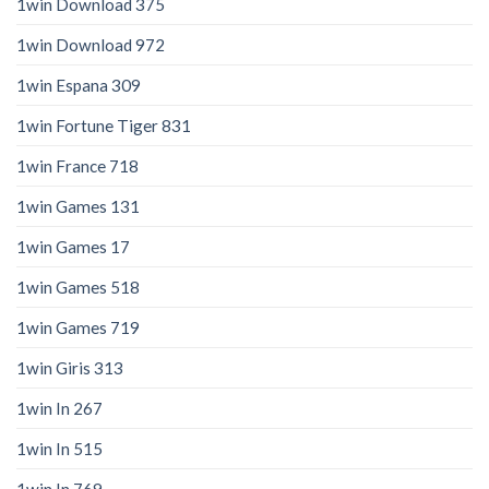
1win Download 375
1win Download 972
1win Espana 309
1win Fortune Tiger 831
1win France 718
1win Games 131
1win Games 17
1win Games 518
1win Games 719
1win Giris 313
1win In 267
1win In 515
1win In 769