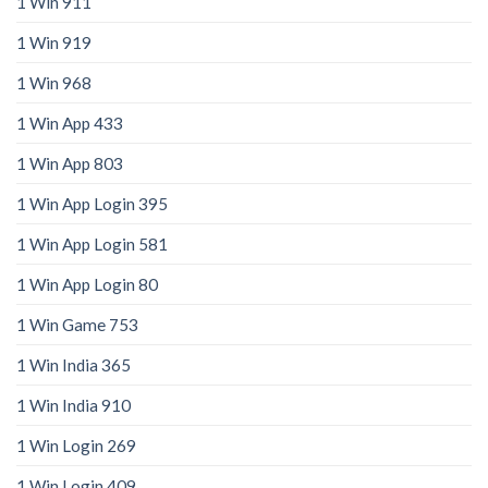
1 Win 911
1 Win 919
1 Win 968
1 Win App 433
1 Win App 803
1 Win App Login 395
1 Win App Login 581
1 Win App Login 80
1 Win Game 753
1 Win India 365
1 Win India 910
1 Win Login 269
1 Win Login 409