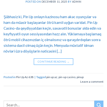
POSTED ON
DECEMBER 11, 2025
BY
ADMIN
Şübhəsiz ki, Pin Up onlayn kazinosu həm əkəc oyunçular və
həm də müasir başlayanlar ötrü kamil uyğun varidat. Pin Up
Casino-da qeydiyyatdan keçin, səxavətli bonuslar əldə edin və
keyfiyyətli oyun sessiyasından həzz alın. Yükləməyə başlamaq
ötrü mobil cihazınızdan iç olmalısınız və quraşdırdıqdan sonra
sistemə daxil olmaq üçün keçin. Menyuda müxtəlif idman
növləri üzrə döyüşlərin nəticəsini […]
CONTINUE READING
→
Posted in
Pin Up Az 638
|
Tagged
pin up az
,
pin-up casino
,
pinup
Leave a comment