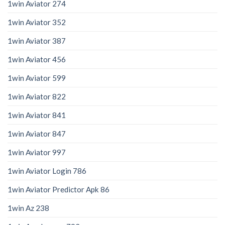
1win Aviator 274
1win Aviator 352
1win Aviator 387
1win Aviator 456
1win Aviator 599
1win Aviator 822
1win Aviator 841
1win Aviator 847
1win Aviator 997
1win Aviator Login 786
1win Aviator Predictor Apk 86
1win Az 238