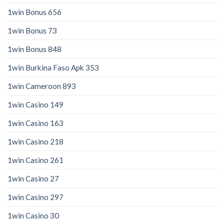
1win Bonus 656
1win Bonus 73
1win Bonus 848
1win Burkina Faso Apk 353
1win Cameroon 893
1win Casino 149
1win Casino 163
1win Casino 218
1win Casino 261
1win Casino 27
1win Casino 297
1win Casino 30