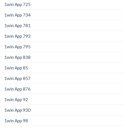
1win App 725
1win App 734
1win App 781
1win App 793
1win App 795
1win App 838
1win App 85
1win App 857
1win App 876
1win App 92
1win App 930
1win App 98