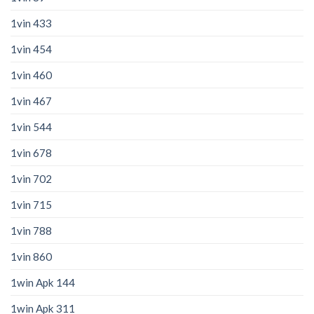
1vin 433
1vin 454
1vin 460
1vin 467
1vin 544
1vin 678
1vin 702
1vin 715
1vin 788
1vin 860
1win Apk 144
1win Apk 311