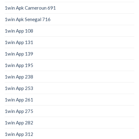
1win Apk Cameroun 691
1win Apk Senegal 716
1win App 108
1win App 131
1win App 139
1win App 195
1win App 238
1win App 253
1win App 261
1win App 275
1win App 282
1win App 312