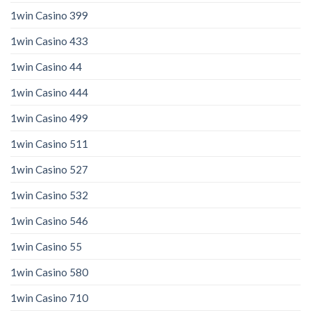
1win Casino 399
1win Casino 433
1win Casino 44
1win Casino 444
1win Casino 499
1win Casino 511
1win Casino 527
1win Casino 532
1win Casino 546
1win Casino 55
1win Casino 580
1win Casino 710