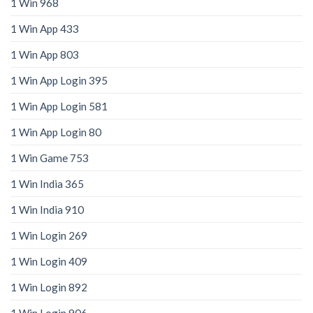
1 Win 968
1 Win App 433
1 Win App 803
1 Win App Login 395
1 Win App Login 581
1 Win App Login 80
1 Win Game 753
1 Win India 365
1 Win India 910
1 Win Login 269
1 Win Login 409
1 Win Login 892
1 Win Login 906