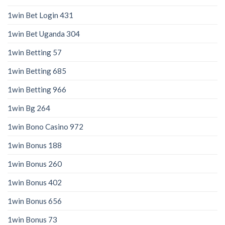
1win Bet Login 431
1win Bet Uganda 304
1win Betting 57
1win Betting 685
1win Betting 966
1win Bg 264
1win Bono Casino 972
1win Bonus 188
1win Bonus 260
1win Bonus 402
1win Bonus 656
1win Bonus 73