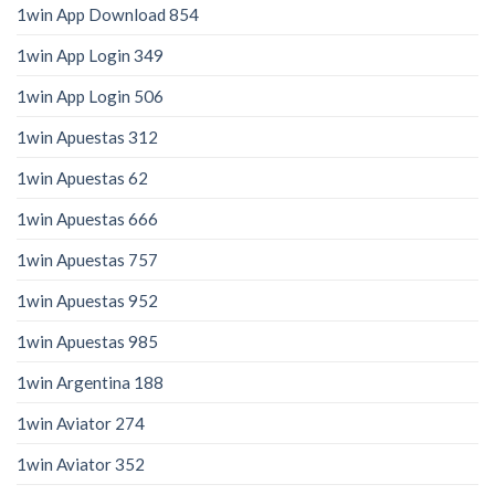
1win App Download 854
1win App Login 349
1win App Login 506
1win Apuestas 312
1win Apuestas 62
1win Apuestas 666
1win Apuestas 757
1win Apuestas 952
1win Apuestas 985
1win Argentina 188
1win Aviator 274
1win Aviator 352