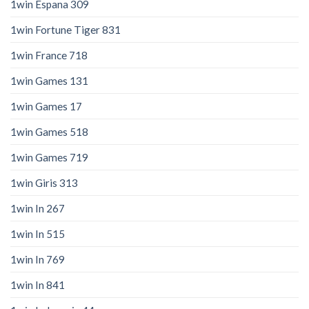
1win Espana 309
1win Fortune Tiger 831
1win France 718
1win Games 131
1win Games 17
1win Games 518
1win Games 719
1win Giris 313
1win In 267
1win In 515
1win In 769
1win In 841