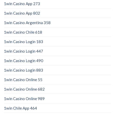
1win Casino App 273
1win Casino App 802
1win Casino Argentina 358
1win Casino Chile 618
1win Casino Login 183
1win Casino Login 447
1win Casino Login 490
1win Casino Login 883
1win Casino Online 55
1win Casino Online 682
1win Casino Online 989
1win Chile App 464