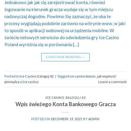
Jednakowo jak jak się zarejestrować konta, również
logowanie na kierunek gracza wydaje się w tym miejscu
nadzwyczaj dogodne. Powinno Się zaznaczyć, że oba te
procesy wyglądają podobnie zarówno na witrynie www, w jaki
to sposób w aplikacji webowej na urządzenia mobilne. W
świecie netowych serwisów do odwiedzenia gry Ice Casino
Poland wyróżnia się w porównaniu […]
CONTINUE READING
→
Posted in
Ice Casino Zaloguj 42
|
Tagged
ice casino bonus
,
jak wypłacić
pieniądze z ice casino
Leave a comment
ICE CASINO ZALOGUJ 42
Wpis świeżego Konta Bankowego Gracza
POSTED ON
DECEMBER 19, 2025
BY
ADMIN