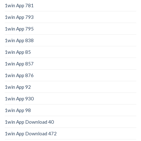
1win App 781
1win App 793
1win App 795
1win App 838
1win App 85
1win App 857
1win App 876
1win App 92
1win App 930
1win App 98
1win App Download 40
1win App Download 472