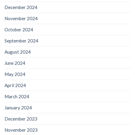
December 2024
November 2024
October 2024
September 2024
August 2024
June 2024
May 2024
April 2024
March 2024
January 2024
December 2023
November 2023