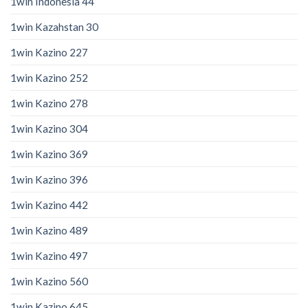
1win Indonesia 44
1win Kazahstan 30
1win Kazino 227
1win Kazino 252
1win Kazino 278
1win Kazino 304
1win Kazino 369
1win Kazino 396
1win Kazino 442
1win Kazino 489
1win Kazino 497
1win Kazino 560
1win Kazino 645