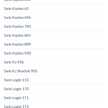
1win Kazino 65
1win Kazino 696
1win Kazino 783
1win Kazino 865
1win Kazino 889
1win Kazino 930
1win Kz 936
1win Kz Skachat 905
1win Login 113
1win Login 170
1win Login 171
1win Login 173