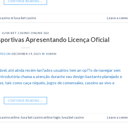
CONTINUE READING
→
 casino
,
m luva bet casino
Leave a comm
LUVA BET CASINO ONLINE 262
sportivas Apresentando Licença Oficial
STED ON
DECEMBER 19, 2025
BY
ADMIN
gável, até ainda recém-lan?ados usuários tem an op??o de navegar sem
 introdutória chama a atenção durante seu design bastante planejado e
s, tais como caça-níqueis, jogos de comensales, cassino ao vivo e
]
CONTINUE READING
→
 casino online
,
luva bet casino online login
,
luva.bet casino
Leave a comm