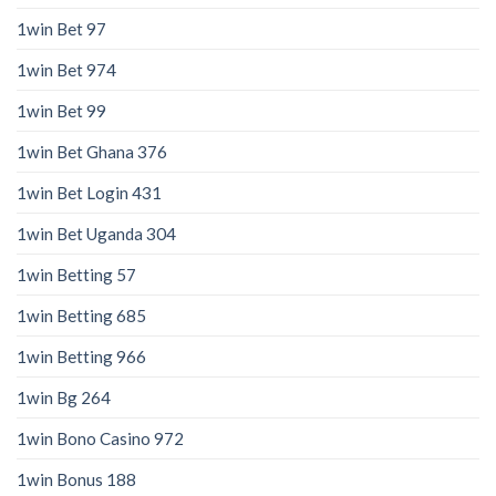
1win Bet 97
1win Bet 974
1win Bet 99
1win Bet Ghana 376
1win Bet Login 431
1win Bet Uganda 304
1win Betting 57
1win Betting 685
1win Betting 966
1win Bg 264
1win Bono Casino 972
1win Bonus 188