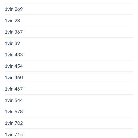
1vin 269
1vin 28
1vin 367
1vin 39
1vin 433
1vin 454
1vin 460
1vin 467
1vin 544
1vin 678
1vin 702
1vin 715