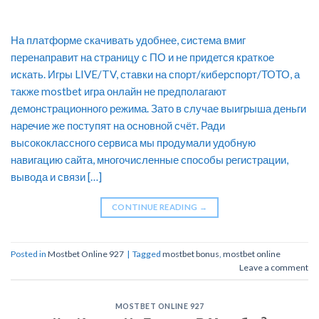
На платформе скачивать удобнее, система вмиг
перенаправит на страницу с ПО и не придется краткое
искать. Игры LIVE/TV, ставки на спорт/киберспорт/ТОТО, а
также mostbet игра онлайн не предполагают
демонстрационного режима. Зато в случае выигрыша деньги
наречие же поступят на основной счёт. Ради
высококлассного сервиса мы продумали удобную
навигацию сайта, многочисленные способы регистрации,
вывода и связи […]
CONTINUE READING
→
Posted in
Mostbet Online 927
|
Tagged
mostbet bonus
,
mostbet online
Leave a comment
MOSTBET ONLINE 927