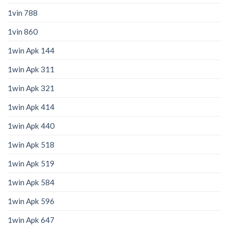
1vin 788
1vin 860
1win Apk 144
1win Apk 311
1win Apk 321
1win Apk 414
1win Apk 440
1win Apk 518
1win Apk 519
1win Apk 584
1win Apk 596
1win Apk 647