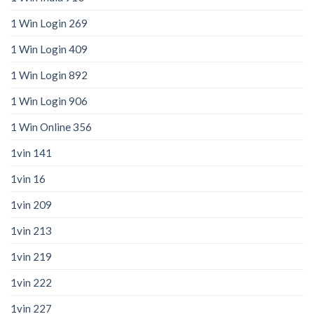
1 Win Login 269
1 Win Login 409
1 Win Login 892
1 Win Login 906
1 Win Online 356
1vin 141
1vin 16
1vin 209
1vin 213
1vin 219
1vin 222
1vin 227