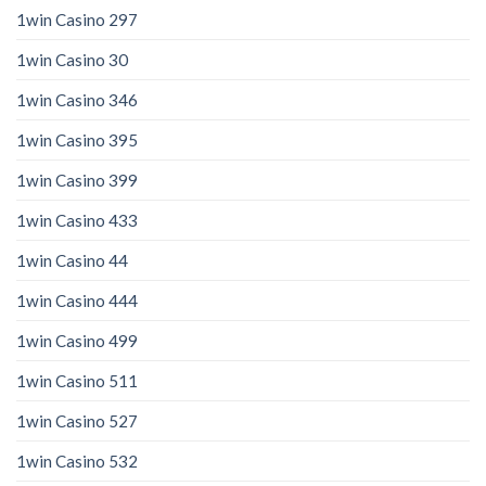
1win Casino 297
1win Casino 30
1win Casino 346
1win Casino 395
1win Casino 399
1win Casino 433
1win Casino 44
1win Casino 444
1win Casino 499
1win Casino 511
1win Casino 527
1win Casino 532