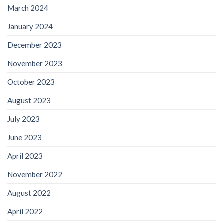
March 2024
January 2024
December 2023
November 2023
October 2023
August 2023
July 2023
June 2023
April 2023
November 2022
August 2022
April 2022