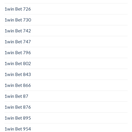
1win Bet 726
1win Bet 730
1win Bet 742
1win Bet 747
1win Bet 796
1win Bet 802
1win Bet 843
1win Bet 866
1win Bet 87
1win Bet 876
1win Bet 895
1win Bet 954