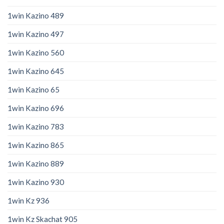
1win Kazino 489
1win Kazino 497
1win Kazino 560
1win Kazino 645
1win Kazino 65
1win Kazino 696
1win Kazino 783
1win Kazino 865
1win Kazino 889
1win Kazino 930
1win Kz 936
1win Kz Skachat 905