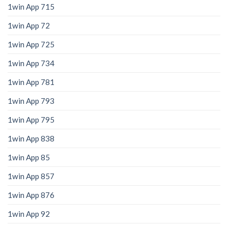
1win App 715
1win App 72
1win App 725
1win App 734
1win App 781
1win App 793
1win App 795
1win App 838
1win App 85
1win App 857
1win App 876
1win App 92