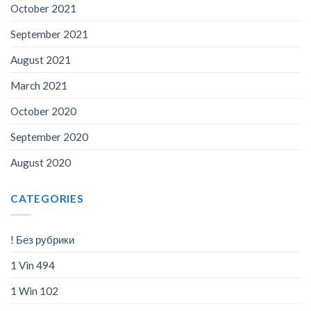
October 2021
September 2021
August 2021
March 2021
October 2020
September 2020
August 2020
CATEGORIES
! Без рубрики
1 Vin 494
1 Win 102