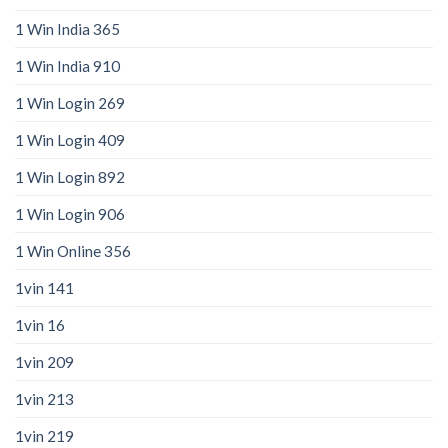
1 Win India 365
1 Win India 910
1 Win Login 269
1 Win Login 409
1 Win Login 892
1 Win Login 906
1 Win Online 356
1vin 141
1vin 16
1vin 209
1vin 213
1vin 219