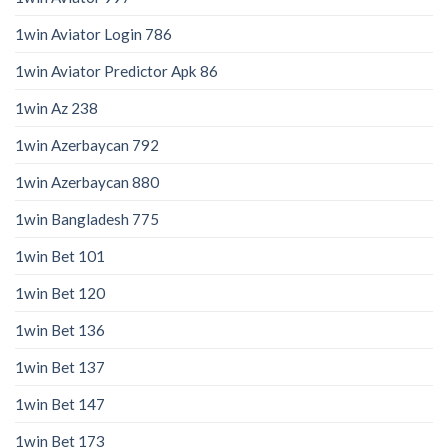
1win Aviator Login 786
1win Aviator Predictor Apk 86
1win Az 238
1win Azerbaycan 792
1win Azerbaycan 880
1win Bangladesh 775
1win Bet 101
1win Bet 120
1win Bet 136
1win Bet 137
1win Bet 147
1win Bet 173