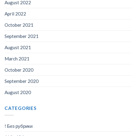
August 2022
April 2022
October 2021
September 2021
August 2021
March 2021
October 2020
September 2020
August 2020
CATEGORIES
! Без рубрики