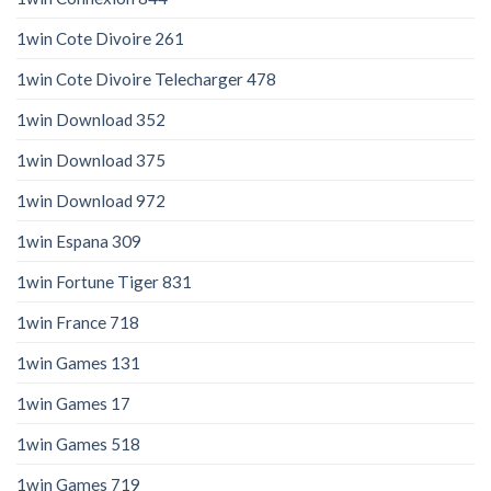
1win Cote Divoire 261
1win Cote Divoire Telecharger 478
1win Download 352
1win Download 375
1win Download 972
1win Espana 309
1win Fortune Tiger 831
1win France 718
1win Games 131
1win Games 17
1win Games 518
1win Games 719