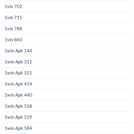
1vin 702
1vin 715
1vin 788
1vin 860
1win Apk 144
1win Apk 311
1win Apk 321
1win Apk 414
1win Apk 440
1win Apk 518
1win Apk 519
1win Apk 584