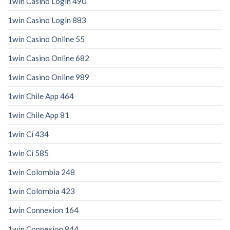
1win Casino Login 490
1win Casino Login 883
1win Casino Online 55
1win Casino Online 682
1win Casino Online 989
1win Chile App 464
1win Chile App 81
1win Ci 434
1win Ci 585
1win Colombia 248
1win Colombia 423
1win Connexion 164
1win Connexion 844