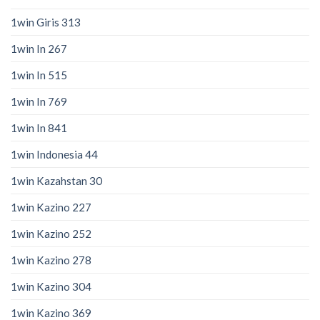
1win Giris 313
1win In 267
1win In 515
1win In 769
1win In 841
1win Indonesia 44
1win Kazahstan 30
1win Kazino 227
1win Kazino 252
1win Kazino 278
1win Kazino 304
1win Kazino 369