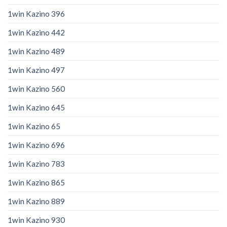
1win Kazino 396
1win Kazino 442
1win Kazino 489
1win Kazino 497
1win Kazino 560
1win Kazino 645
1win Kazino 65
1win Kazino 696
1win Kazino 783
1win Kazino 865
1win Kazino 889
1win Kazino 930