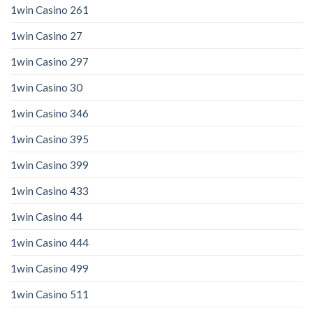
1win Casino 261
1win Casino 27
1win Casino 297
1win Casino 30
1win Casino 346
1win Casino 395
1win Casino 399
1win Casino 433
1win Casino 44
1win Casino 444
1win Casino 499
1win Casino 511