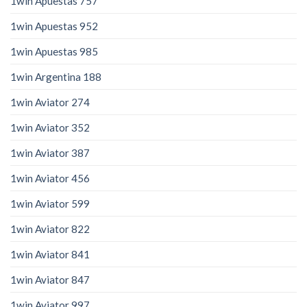
1win Apuestas 757
1win Apuestas 952
1win Apuestas 985
1win Argentina 188
1win Aviator 274
1win Aviator 352
1win Aviator 387
1win Aviator 456
1win Aviator 599
1win Aviator 822
1win Aviator 841
1win Aviator 847
1win Aviator 997