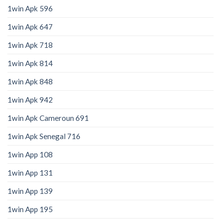
1win Apk 596
1win Apk 647
1win Apk 718
1win Apk 814
1win Apk 848
1win Apk 942
1win Apk Cameroun 691
1win Apk Senegal 716
1win App 108
1win App 131
1win App 139
1win App 195