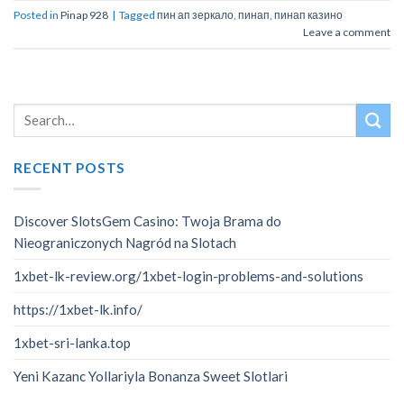
Posted in
Pinap 928
|
Tagged
пин ап зеркало
,
пинап
,
пинап казино
Leave a comment
RECENT POSTS
Discover SlotsGem Casino: Twoja Brama do
Nieograniczonych Nagród na Slotach
1xbet-lk-review.org/1xbet-login-problems-and-solutions
https://1xbet-lk.info/
1xbet-sri-lanka.top
Yeni Kazanc Yollariyla Bonanza Sweet Slotlari