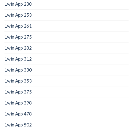
1win App 238
1win App 253
1win App 261
1win App 275
1win App 282
1win App 312
1win App 330
1win App 353
1win App 375
1win App 398
1win App 478
1win App 502