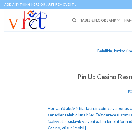
Skip
ADD ANYTHING HERE OR JUST REMOVE IT...
to
content
TABLE & FLOOR LAMP
HAN
Beləliklə, kazino ü
Pin Up Casino Rəs
P
Hər vahid aktiv istifadəçi pincoin və ya bonus xa
sənədlər tələb oluna bilər. Faiz dərəcəsi statu
fəaliyyətə başlayıb və yeni gələn bir platforma
Casino, xüsusi mobil […]