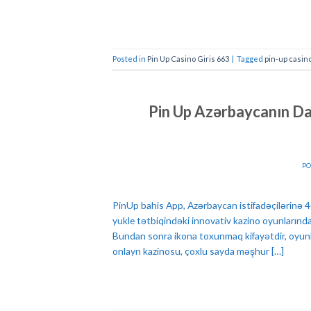
Posted in
Pin Up Casino Giris 663
|
Tagged
pin-up casino
Pin Up Azərbaycanın Da
P
PinUp bahis App, Azərbaycan istifadəçilərinə 
yukle tətbiqindəki innovativ kazino oyunlarında
Bundan sonra ikona toxunmaq kifayətdir, oyunlar
onlayn kazinosu, çoxlu sayda məşhur […]