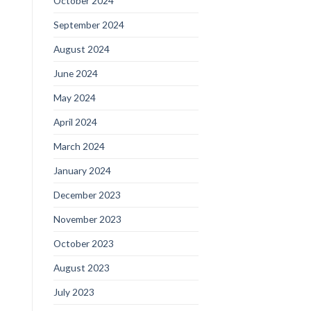
October 2024
September 2024
August 2024
June 2024
May 2024
April 2024
March 2024
January 2024
December 2023
November 2023
October 2023
August 2023
July 2023