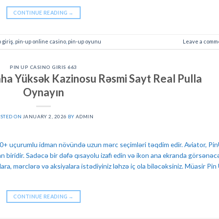
CONTINUE READING
→
 giriş
,
pin-up online casino
,
pin-up oyunu
Leave a comm
PIN UP CASINO GIRIS 663
ha Yüksək Kazinosu Rəsmi Sayt Real Pulla
Oynayın
OSTED ON
JANUARY 2, 2026
BY
ADMIN
40+ uçurumlu idman növündə uzun mərc seçimləri təqdim edir. Aviator, Pi
n biridir. Sadəcə bir dəfə qısayolu izafi edin və ikon ana ekranda görsənəc
a, mərclərə və aksiyalara istədiyiniz ləhzə iç ola biləcəksiniz. Müasir Pin
CONTINUE READING
→