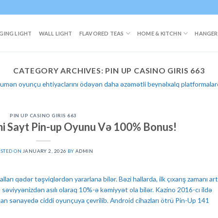
GING LIGHT
WALL LIGHT
FLAVORED TEAS
HOME & KITCHN
HANGER
CATEGORY ARCHIVES:
PIN UP CASINO GIRIS 663
mumən oyunçu ehtiyaclarını ödəyən daha əzəmətli beynəlxalq platformalarda
PIN UP CASINO GIRIS 663
mi Sayt Pin-up Oyunu Və 100% Bonus!
OSTED ON
JANUARY 2, 2026
BY
ADMIN
lları qədər təşviqlərdən yararlana bilər. Bəzi hallarda, ilk çıxarış zamanı art
s səviyyənizdən asılı olaraq 10%-ə kəmiyyət ola bilər. Kazino 2016-cı ildə
dan sənayedə ciddi oyunçuya çevrilib. Android cihazları ötrü Pin-Up 141