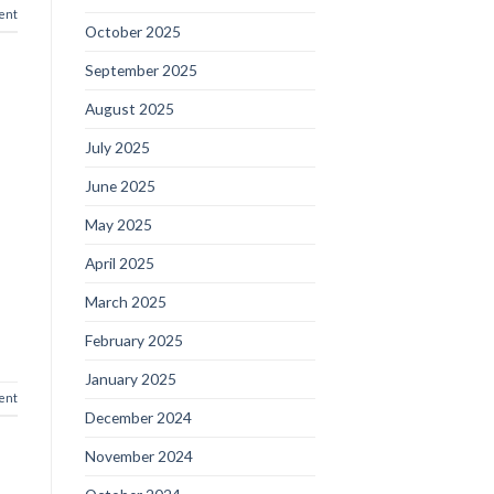
ent
October 2025
September 2025
August 2025
July 2025
June 2025
May 2025
April 2025
March 2025
February 2025
January 2025
ent
December 2024
November 2024