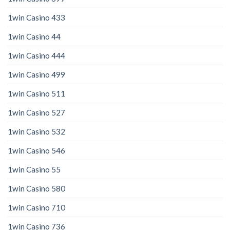
1win Casino 433
1win Casino 44
1win Casino 444
1win Casino 499
1win Casino 511
1win Casino 527
1win Casino 532
1win Casino 546
1win Casino 55
1win Casino 580
1win Casino 710
1win Casino 736