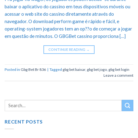
baixar o aplicativo do cassino em teus dispositivos móveis ou
acessar o web site do cassino diretamente através do
navegador. O download perform game é rápido e fácil, e
operating-system jogadores tem an op??o de começar a jogar
em questão de minutos. O GBGBet cassino proporciona […]
CONTINUE READING
→
Posted in
Gbg Bet Br 836
|
Tagged
gbg bet baixar
,
gbg bet jogo
,
gbg bet login
Leave a comment
RECENT POSTS