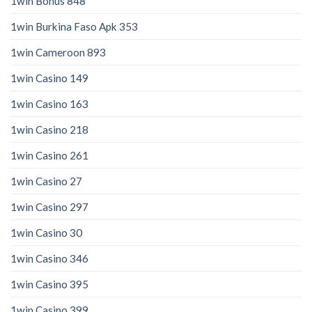
1win Bonus 848
1win Burkina Faso Apk 353
1win Cameroon 893
1win Casino 149
1win Casino 163
1win Casino 218
1win Casino 261
1win Casino 27
1win Casino 297
1win Casino 30
1win Casino 346
1win Casino 395
1win Casino 399