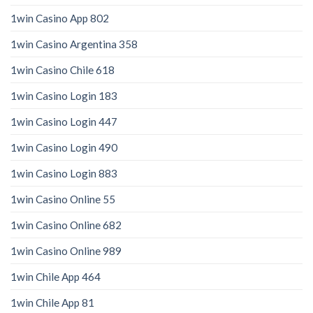
1win Casino App 802
1win Casino Argentina 358
1win Casino Chile 618
1win Casino Login 183
1win Casino Login 447
1win Casino Login 490
1win Casino Login 883
1win Casino Online 55
1win Casino Online 682
1win Casino Online 989
1win Chile App 464
1win Chile App 81