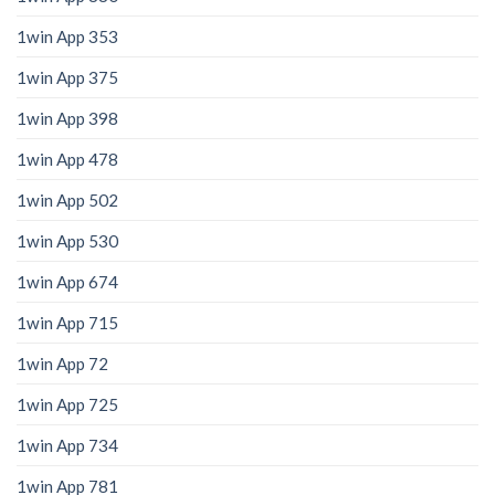
1win App 353
1win App 375
1win App 398
1win App 478
1win App 502
1win App 530
1win App 674
1win App 715
1win App 72
1win App 725
1win App 734
1win App 781