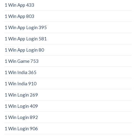
1 Win App 433
1 Win App 803
1 Win App Login 395
1 Win App Login 581
1 Win App Login 80
1 Win Game 753
1 Win India 365
1 Win India 910
1 Win Login 269
1 Win Login 409
1 Win Login 892
1 Win Login 906