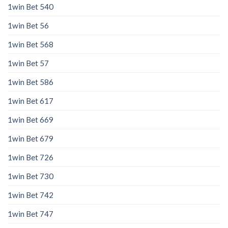
1win Bet 540
1win Bet 56
1win Bet 568
1win Bet 57
1win Bet 586
1win Bet 617
1win Bet 669
1win Bet 679
1win Bet 726
1win Bet 730
1win Bet 742
1win Bet 747