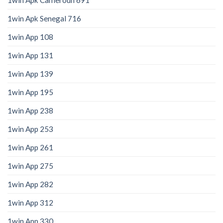
1win Apk Senegal 716
1win App 108
1win App 131
1win App 139
1win App 195
1win App 238
1win App 253
1win App 261
1win App 275
1win App 282
1win App 312
1win App 330