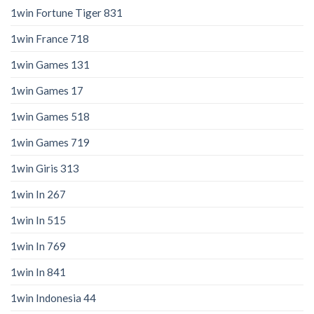
1win Fortune Tiger 831
1win France 718
1win Games 131
1win Games 17
1win Games 518
1win Games 719
1win Giris 313
1win In 267
1win In 515
1win In 769
1win In 841
1win Indonesia 44