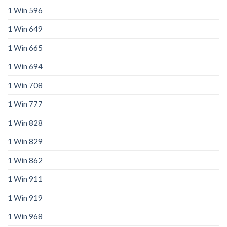
1 Win 596
1 Win 649
1 Win 665
1 Win 694
1 Win 708
1 Win 777
1 Win 828
1 Win 829
1 Win 862
1 Win 911
1 Win 919
1 Win 968