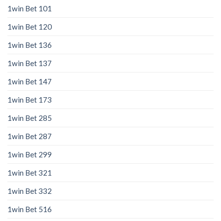
1win Bet 101
1win Bet 120
1win Bet 136
1win Bet 137
1win Bet 147
1win Bet 173
1win Bet 285
1win Bet 287
1win Bet 299
1win Bet 321
1win Bet 332
1win Bet 516