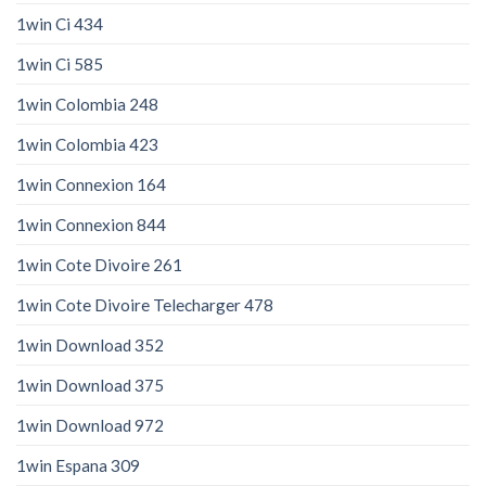
1win Ci 434
1win Ci 585
1win Colombia 248
1win Colombia 423
1win Connexion 164
1win Connexion 844
1win Cote Divoire 261
1win Cote Divoire Telecharger 478
1win Download 352
1win Download 375
1win Download 972
1win Espana 309