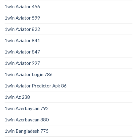
1win Aviator 456
1win Aviator 599
1win Aviator 822
1win Aviator 841
1win Aviator 847
1win Aviator 997
1win Aviator Login 786
1win Aviator Predictor Apk 86
1win Az 238
1win Azerbaycan 792
1win Azerbaycan 880
1win Bangladesh 775