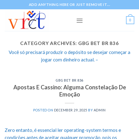
Skip
ADD ANYTHING HERE OR JUST REMOVE IT...
to
content
0
CATEGORY ARCHIVES:
GBG BET BR 836
Você só precisará produzir o depósito se desejar começar a
jogar com dinheiro actual. –
GBG BET BR 836
Apostas E Cassino: Alguma Constelação De
Emoção
POSTED ON
DECEMBER 29, 2025
BY
ADMIN
Zero entanto, é essencial ler operating-system termos e
condições antes de aceitar qualquer promoção, pois os