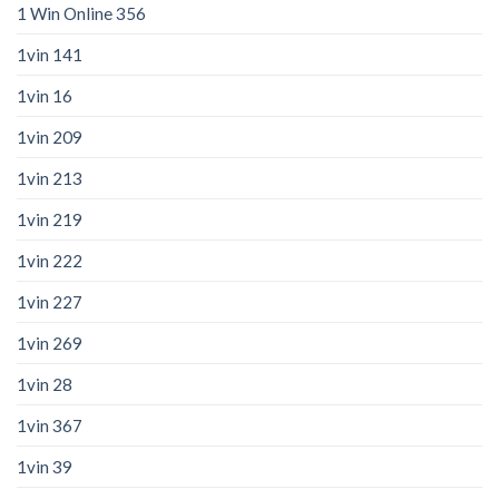
1 Win Online 356
1vin 141
1vin 16
1vin 209
1vin 213
1vin 219
1vin 222
1vin 227
1vin 269
1vin 28
1vin 367
1vin 39