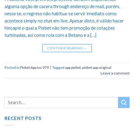
alguma opção de cacera through endereço de mail, porém,
nesse se, o regreso não habitua-se servir imediato como
acontece simply no chat em live. Apesar disto, é válido hacer
hincapié o qual a Pixbet não tem promoção de cotações
turbinadas, asi como rola com a Betano e a […]
CONTINUE READING
→
Posted in
Pixbet App Ios 979
|
Tagged
app pixbet
,
pixbet app original
Leave a comment
RECENT POSTS