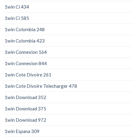
1win Ci 434
1win Ci 585
1win Colombia 248
1win Colombia 423
1win Connexion 164
1win Connexion 844
1win Cote Divoire 261
1win Cote Divoire Telecharger 478
1win Download 352
1win Download 375
1win Download 972
1win Espana 309