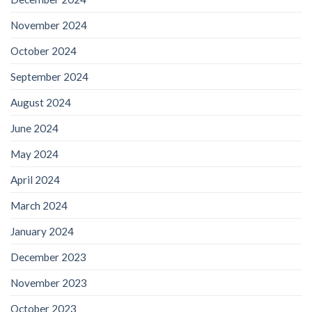
November 2024
October 2024
September 2024
August 2024
June 2024
May 2024
April 2024
March 2024
January 2024
December 2023
November 2023
October 2023