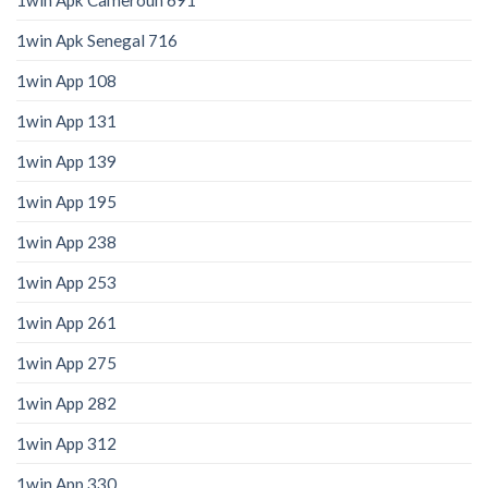
1win Apk Senegal 716
1win App 108
1win App 131
1win App 139
1win App 195
1win App 238
1win App 253
1win App 261
1win App 275
1win App 282
1win App 312
1win App 330