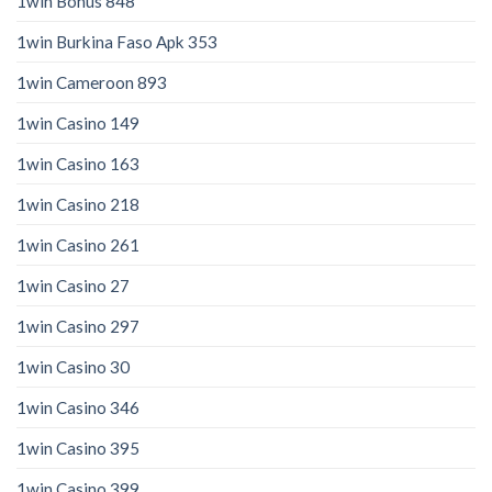
1win Bonus 848
1win Burkina Faso Apk 353
1win Cameroon 893
1win Casino 149
1win Casino 163
1win Casino 218
1win Casino 261
1win Casino 27
1win Casino 297
1win Casino 30
1win Casino 346
1win Casino 395
1win Casino 399