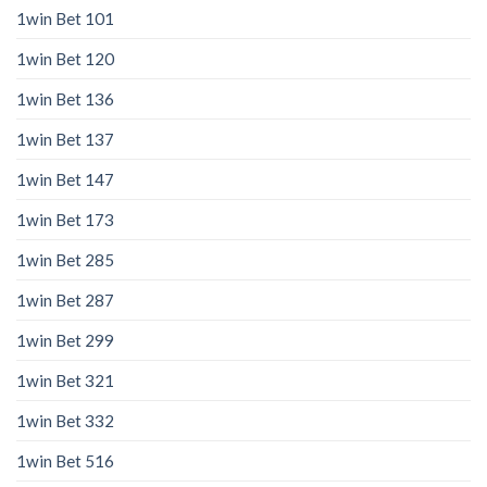
1win Bet 101
1win Bet 120
1win Bet 136
1win Bet 137
1win Bet 147
1win Bet 173
1win Bet 285
1win Bet 287
1win Bet 299
1win Bet 321
1win Bet 332
1win Bet 516