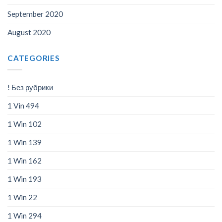
September 2020
August 2020
CATEGORIES
! Без рубрики
1 Vin 494
1 Win 102
1 Win 139
1 Win 162
1 Win 193
1 Win 22
1 Win 294