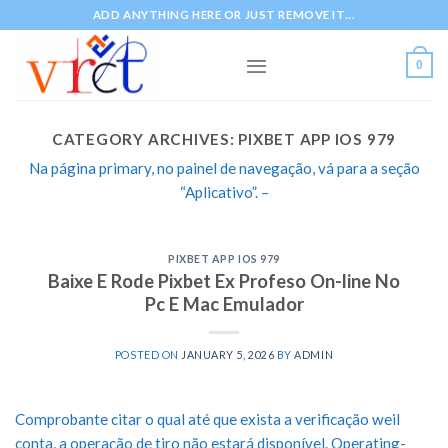
Skip
ADD ANYTHING HERE OR JUST REMOVE IT...
to
content
0
CATEGORY ARCHIVES:
PIXBET APP IOS 979
Na página primary, no painel de navegação, vá para a seção
“Aplicativo”. –
PIXBET APP IOS 979
Baixe E Rode Pixbet Ex Profeso On-line No
Pc E Mac Emulador
POSTED ON
JANUARY 5, 2026
BY
ADMIN
Comprobante citar o qual até que exista a verificação weil
conta, a operação de tiro não estará disponível. Operating-