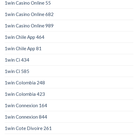
1win Casino Online 55
1win Casino Online 682
1win Casino Online 989
1win Chile App 464
1win Chile App 81
1win Ci 434
1win Ci 585
1win Colombia 248
1win Colombia 423
1win Connexion 164
1win Connexion 844
1win Cote Divoire 261