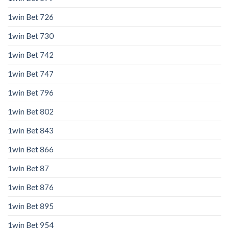
1win Bet 726
1win Bet 730
1win Bet 742
1win Bet 747
1win Bet 796
1win Bet 802
1win Bet 843
1win Bet 866
1win Bet 87
1win Bet 876
1win Bet 895
1win Bet 954