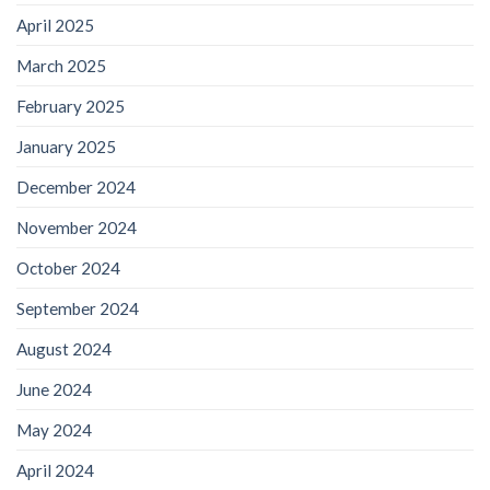
April 2025
March 2025
February 2025
January 2025
December 2024
November 2024
October 2024
September 2024
August 2024
June 2024
May 2024
April 2024