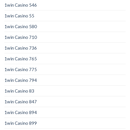
1win Casino 546
1win Casino 55
1win Casino 580
1win Casino 710
1win Casino 736
1win Casino 765
1win Casino 775
1win Casino 794
1win Casino 83
1win Casino 847
1win Casino 894
1win Casino 899