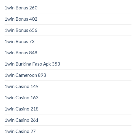
1win Bonus 260
1win Bonus 402
1win Bonus 656
1win Bonus 73
1win Bonus 848
1win Burkina Faso Apk 353
1win Cameroon 893
1win Casino 149
1win Casino 163
1win Casino 218
1win Casino 261
1win Casino 27