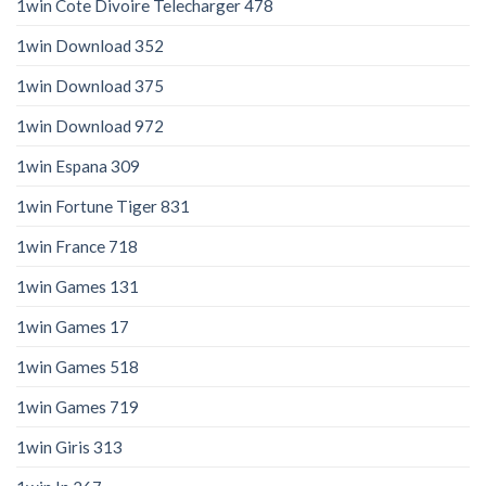
1win Cote Divoire Telecharger 478
1win Download 352
1win Download 375
1win Download 972
1win Espana 309
1win Fortune Tiger 831
1win France 718
1win Games 131
1win Games 17
1win Games 518
1win Games 719
1win Giris 313