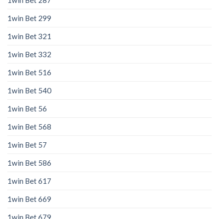
1win Bet 299
1win Bet 321
1win Bet 332
1win Bet 516
1win Bet 540
1win Bet 56
1win Bet 568
1win Bet 57
1win Bet 586
1win Bet 617
1win Bet 669
1win Bet 679