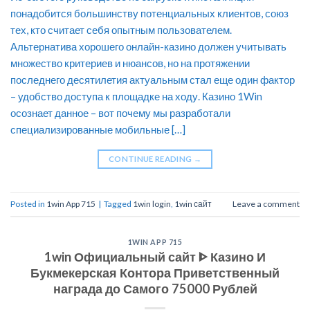
понадобится большинству потенциальных клиентов, союз
тех, кто считает себя опытным пользователем.
Альтернатива хорошего онлайн-казино должен учитывать
множество критериев и нюансов, но на протяжении
последнего десятилетия актуальным стал еще один фактор
– удобство доступа к площадке на ходу. Казино 1Win
осознает данное – вот почему мы разработали
специализированные мобильные […]
CONTINUE READING
→
Posted in
1win App 715
|
Tagged
1win login
,
1win сайт
Leave a comment
1WIN APP 715
1win Официальный сайт ᐈ Казино И
Букмекерская Контора Приветственный
награда до Самого 75000 Рублей