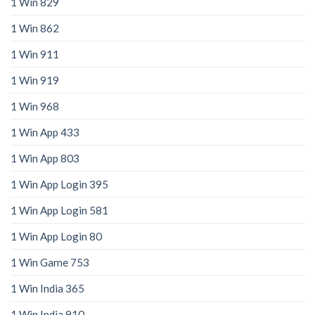
1 Win 829
1 Win 862
1 Win 911
1 Win 919
1 Win 968
1 Win App 433
1 Win App 803
1 Win App Login 395
1 Win App Login 581
1 Win App Login 80
1 Win Game 753
1 Win India 365
1 Win India 910