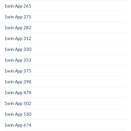
1win App 261
1win App 275
1win App 282
1win App 312
1win App 330
1win App 353
1win App 375
1win App 398
1win App 478
1win App 502
1win App 530
1win App 674