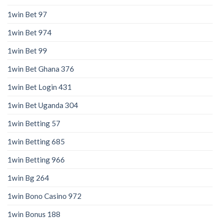
1win Bet 97
1win Bet 974
1win Bet 99
1win Bet Ghana 376
1win Bet Login 431
1win Bet Uganda 304
1win Betting 57
1win Betting 685
1win Betting 966
1win Bg 264
1win Bono Casino 972
1win Bonus 188