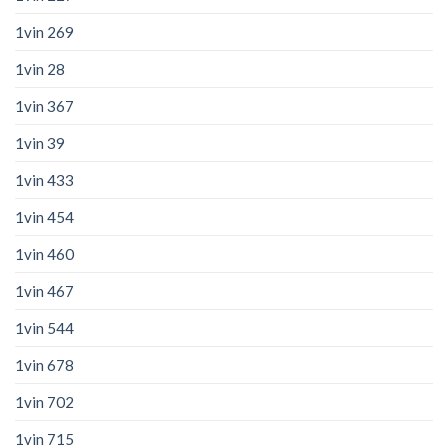
1vin 269
1vin 28
1vin 367
1vin 39
1vin 433
1vin 454
1vin 460
1vin 467
1vin 544
1vin 678
1vin 702
1vin 715