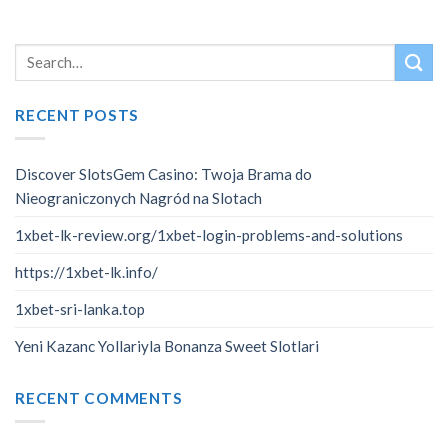
RECENT POSTS
Discover SlotsGem Casino: Twoja Brama do
Nieograniczonych Nagród na Slotach
1xbet-lk-review.org/1xbet-login-problems-and-solutions
https://1xbet-lk.info/
1xbet-sri-lanka.top
Yeni Kazanc Yollariyla Bonanza Sweet Slotlari
RECENT COMMENTS