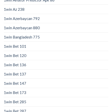
1win Az 238
1win Azerbaycan 792
1win Azerbaycan 880
1win Bangladesh 775
1win Bet 101
1win Bet 120
1win Bet 136
1win Bet 137
1win Bet 147
1win Bet 173
1win Bet 285
1win Bet 287