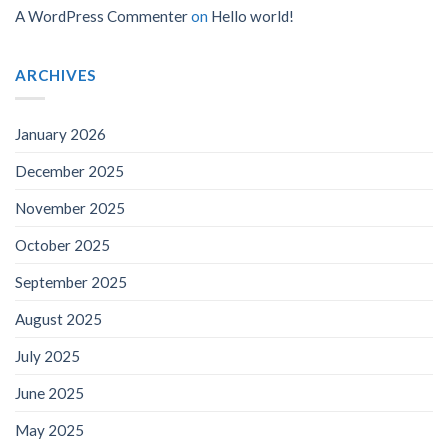
A WordPress Commenter
on
Hello world!
ARCHIVES
January 2026
December 2025
November 2025
October 2025
September 2025
August 2025
July 2025
June 2025
May 2025