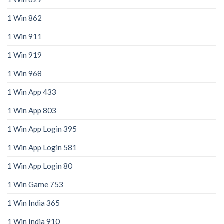
1 Win 862
1 Win 911
1 Win 919
1 Win 968
1 Win App 433
1 Win App 803
1 Win App Login 395
1 Win App Login 581
1 Win App Login 80
1 Win Game 753
1 Win India 365
1 Win India 910