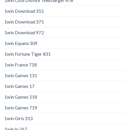
1win Cote Divoire Telecharger 478
1win Download 352
1win Download 375
1win Download 972
1win Espana 309
1win Fortune Tiger 831
1win France 718
1win Games 131
1win Games 17
1win Games 518
1win Games 719
1win Giris 313
1win In 267