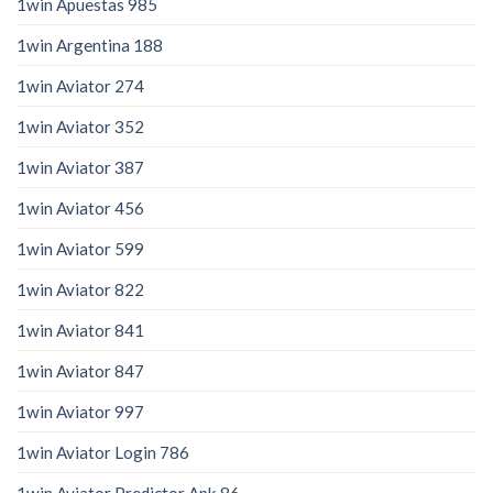
1win Apuestas 985
1win Argentina 188
1win Aviator 274
1win Aviator 352
1win Aviator 387
1win Aviator 456
1win Aviator 599
1win Aviator 822
1win Aviator 841
1win Aviator 847
1win Aviator 997
1win Aviator Login 786
1win Aviator Predictor Apk 86