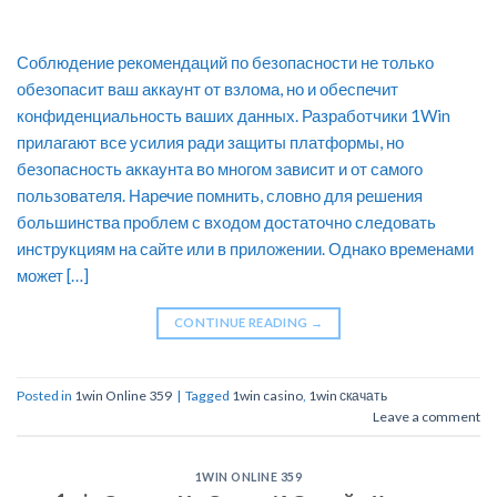
Соблюдение рекомендаций по безопасности не только
обезопасит ваш аккаунт от взлома, но и обеспечит
конфиденциальность ваших данных. Разработчики 1Win
прилагают все усилия ради защиты платформы, но
безопасность аккаунта во многом зависит и от самого
пользователя. Наречие помнить, словно для решения
большинства проблем с входом достаточно следовать
инструкциям на сайте или в приложении. Однако временами
может […]
CONTINUE READING
→
Posted in
1win Online 359
|
Tagged
1win casino
,
1win скачать
Leave a comment
1WIN ONLINE 359