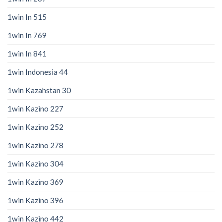
1win In 515
1win In 769
1win In 841
1win Indonesia 44
1win Kazahstan 30
1win Kazino 227
1win Kazino 252
1win Kazino 278
1win Kazino 304
1win Kazino 369
1win Kazino 396
1win Kazino 442