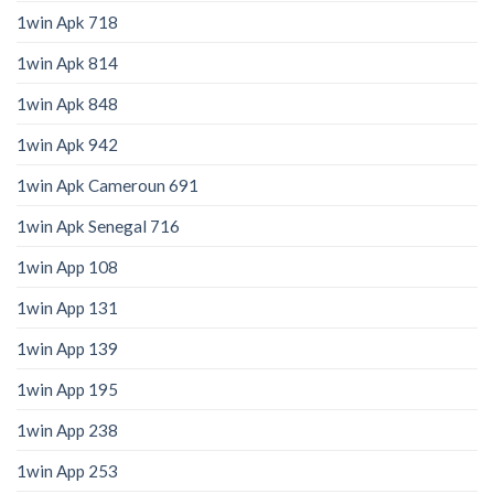
1win Apk 718
1win Apk 814
1win Apk 848
1win Apk 942
1win Apk Cameroun 691
1win Apk Senegal 716
1win App 108
1win App 131
1win App 139
1win App 195
1win App 238
1win App 253