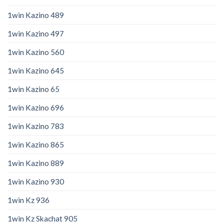
1win Kazino 489
1win Kazino 497
1win Kazino 560
1win Kazino 645
1win Kazino 65
1win Kazino 696
1win Kazino 783
1win Kazino 865
1win Kazino 889
1win Kazino 930
1win Kz 936
1win Kz Skachat 905