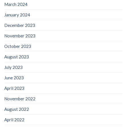
March 2024
January 2024
December 2023
November 2023
October 2023
August 2023
July 2023
June 2023
April 2023
November 2022
August 2022
April 2022