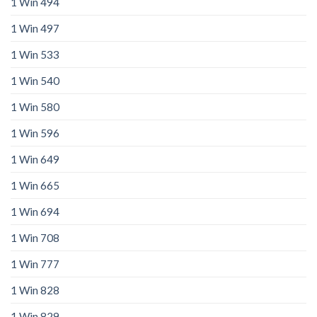
1 Win 494
1 Win 497
1 Win 533
1 Win 540
1 Win 580
1 Win 596
1 Win 649
1 Win 665
1 Win 694
1 Win 708
1 Win 777
1 Win 828
1 Win 829