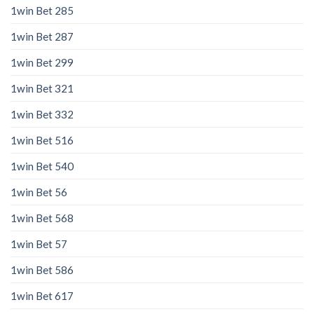
1win Bet 285
1win Bet 287
1win Bet 299
1win Bet 321
1win Bet 332
1win Bet 516
1win Bet 540
1win Bet 56
1win Bet 568
1win Bet 57
1win Bet 586
1win Bet 617