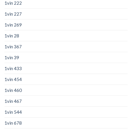
1vin 222
1vin 227
1vin 269
1vin 28
1vin 367
1vin 39
1vin 433
1vin 454
1vin 460
1vin 467
1vin 544
1vin 678