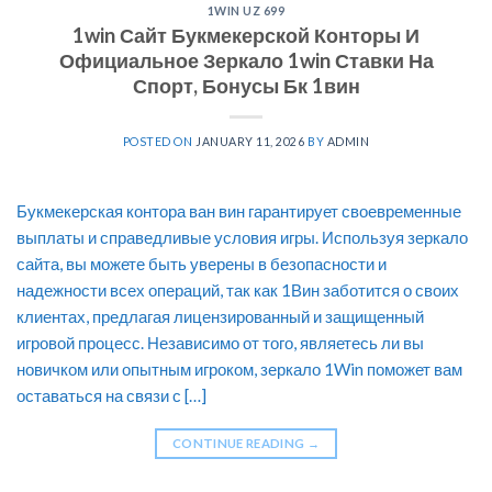
1WIN UZ 699
1win Сайт Букмекерской Конторы И
Официальное Зеркало 1win Ставки На
Спорт, Бонусы Бк 1вин
POSTED ON
JANUARY 11, 2026
BY
ADMIN
Букмекерская контора ван вин гарантирует своевременные
выплаты и справедливые условия игры. Используя зеркало
сайта, вы можете быть уверены в безопасности и
надежности всех операций, так как 1Вин заботится о своих
клиентах, предлагая лицензированный и защищенный
игровой процесс. Независимо от того, являетесь ли вы
новичком или опытным игроком, зеркало 1Win поможет вам
оставаться на связи с […]
CONTINUE READING
→