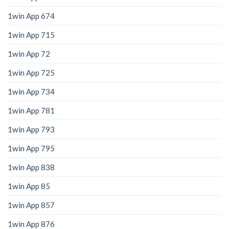
1win App 674
1win App 715
1win App 72
1win App 725
1win App 734
1win App 781
1win App 793
1win App 795
1win App 838
1win App 85
1win App 857
1win App 876