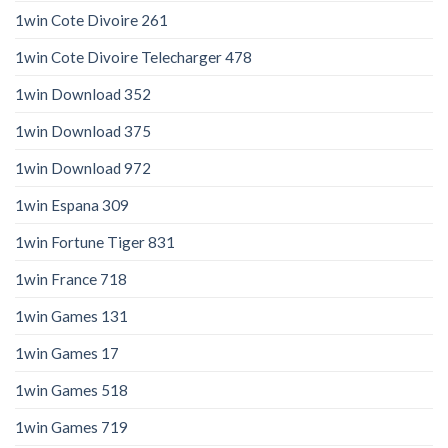
1win Cote Divoire 261
1win Cote Divoire Telecharger 478
1win Download 352
1win Download 375
1win Download 972
1win Espana 309
1win Fortune Tiger 831
1win France 718
1win Games 131
1win Games 17
1win Games 518
1win Games 719