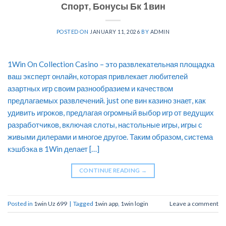
Спорт, Бонусы Бк 1вин
POSTED ON
JANUARY 11, 2026
BY
ADMIN
1Win On Collection Casino – это развлекательная площадка
ваш эксперт онлайн, которая привлекает любителей
азартных игр своим разнообразием и качеством
предлагаемых развлечений. just one вин казино знает, как
удивить игроков, предлагая огромный выбор игр от ведущих
разработчиков, включая слоты, настольные игры, игры с
живыми дилерами и многое другое. Таким образом, система
кэшбэка в 1Win делает […]
CONTINUE READING
→
Posted in
1win Uz 699
|
Tagged
1win app
,
1win login
Leave a comment