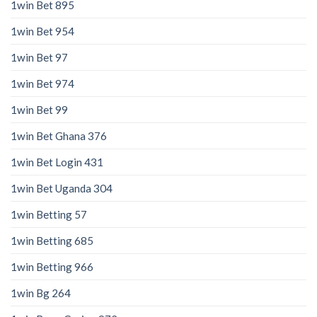
1win Bet 895
1win Bet 954
1win Bet 97
1win Bet 974
1win Bet 99
1win Bet Ghana 376
1win Bet Login 431
1win Bet Uganda 304
1win Betting 57
1win Betting 685
1win Betting 966
1win Bg 264