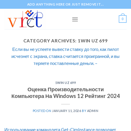
Skip
ADD ANYTHING HERE OR JUST REMOVE IT...
to
content
0
CATEGORY ARCHIVES:
1WIN UZ 699
Если вы не успеете вывести ставку до того, как пилот
исчезнет с экрана, ставка считается проигранной, и вы
теряете поставленные деньги. –
1WIN UZ 699
Оценка Производительности
Компьютера На Windows 12 Рейтинг 2024
POSTED ON
JANUARY 11, 2026
BY
ADMIN
Использование командлета Get-CimInstance позволяет