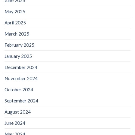
June 2025
May 2025
April 2025
March 2025
February 2025
January 2025
December 2024
November 2024
October 2024
September 2024
August 2024
June 2024
May 2024