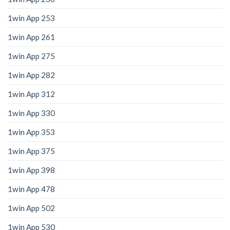
1win App 253
1win App 261
1win App 275
1win App 282
1win App 312
1win App 330
1win App 353
1win App 375
1win App 398
1win App 478
1win App 502
1win App 530