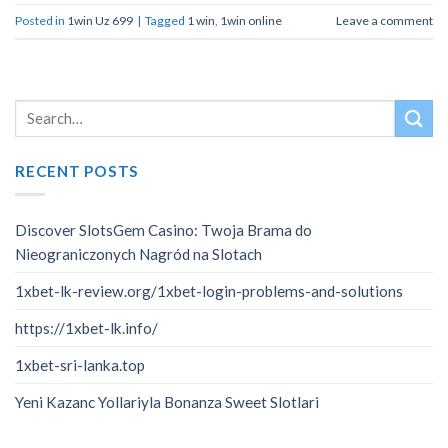
Posted in
1win Uz 699
|
Tagged
1 win
,
1win online
Leave a comment
RECENT POSTS
Discover SlotsGem Casino: Twoja Brama do
Nieograniczonych Nagród na Slotach
1xbet-lk-review.org/1xbet-login-problems-and-solutions
https://1xbet-lk.info/
1xbet-sri-lanka.top
Yeni Kazanc Yollariyla Bonanza Sweet Slotlari