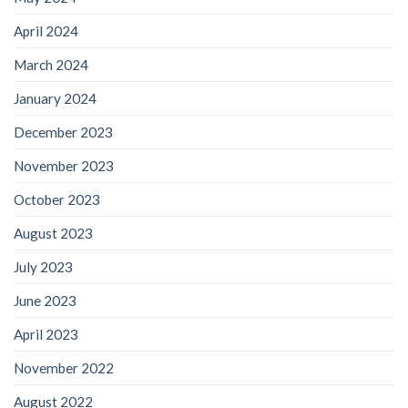
April 2024
March 2024
January 2024
December 2023
November 2023
October 2023
August 2023
July 2023
June 2023
April 2023
November 2022
August 2022