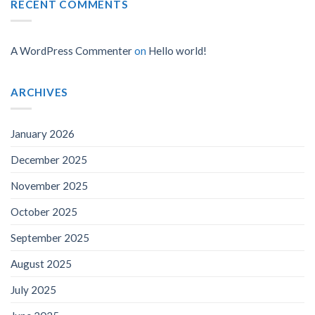
RECENT COMMENTS
A WordPress Commenter
on
Hello world!
ARCHIVES
January 2026
December 2025
November 2025
October 2025
September 2025
August 2025
July 2025