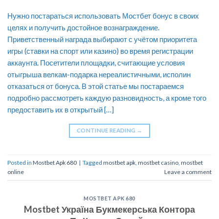
Нужно постараться использовать Мостбет бонус в своих
целях и получить достойное вознаграждение.
Приветственный награда выбирают с учётом приоритета
игры (ставки на спорт или казино) во время регистрации
аккаунта. Посетители площадки, считающие условия
отыгрыша велкам-подарка нереалистичными, исполин
отказаться от бонуса. В этой статье мы постараемся
подробно рассмотреть каждую разновидность, а кроме того
предоставить их в открытый […]
CONTINUE READING
→
Posted in
Mostbet Apk 680
|
Tagged
mostbet apk
,
mostbet casino
,
mostbet
online
Leave a comment
MOSTBET APK 680
Mostbet Україна Букмекерська Контора