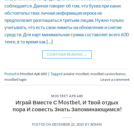
соблюдается. Данное говорит об том, что буква при каких
обстоятельствах личная информация игрока не
предполагает разглашаться третьим лицам. Нужно только
учитывать, что есть свои лимиты на обновление и снятие
средств. Для карт минимальная сумма составляет всего 600
тенге, в то время как […]
CONTINUE READING
→
Posted in
Mostbet Apk 680
|
Tagged
aviator mostbet
,
mostbet casino bonus
,
mostbet login
Leave a comment
MOSTBET APK 680
Играй Вместе С Mostbet, И Твой отдых
пора И совесть Знать Запоминающимся!
POSTED ON
DECEMBER 22, 2025
BY
ADMIN