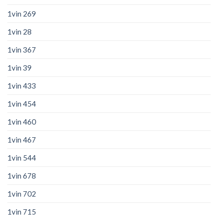
1vin 269
1vin 28
1vin 367
1vin 39
1vin 433
1vin 454
1vin 460
1vin 467
1vin 544
1vin 678
1vin 702
1vin 715