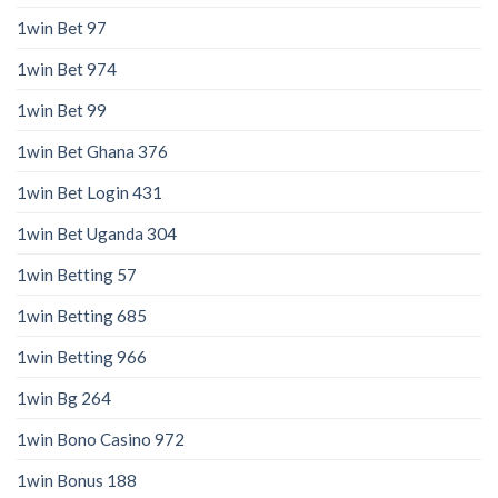
1win Bet 97
1win Bet 974
1win Bet 99
1win Bet Ghana 376
1win Bet Login 431
1win Bet Uganda 304
1win Betting 57
1win Betting 685
1win Betting 966
1win Bg 264
1win Bono Casino 972
1win Bonus 188