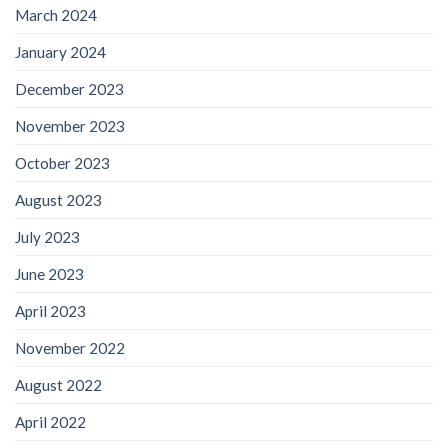
March 2024
January 2024
December 2023
November 2023
October 2023
August 2023
July 2023
June 2023
April 2023
November 2022
August 2022
April 2022