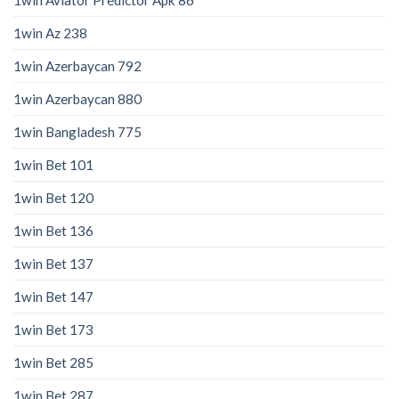
1win Az 238
1win Azerbaycan 792
1win Azerbaycan 880
1win Bangladesh 775
1win Bet 101
1win Bet 120
1win Bet 136
1win Bet 137
1win Bet 147
1win Bet 173
1win Bet 285
1win Bet 287