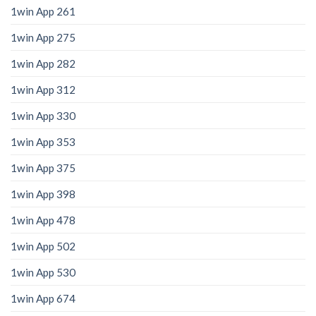
1win App 261
1win App 275
1win App 282
1win App 312
1win App 330
1win App 353
1win App 375
1win App 398
1win App 478
1win App 502
1win App 530
1win App 674