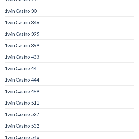
1win Casino 30
1win Casino 346
1win Casino 395
1win Casino 399
1win Casino 433
1win Casino 44
1win Casino 444
1win Casino 499
1win Casino 511
1win Casino 527
1win Casino 532
1win Casino 546