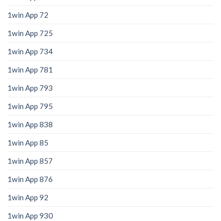
1win App 72
1win App 725
1win App 734
1win App 781
1win App 793
1win App 795
1win App 838
1win App 85
1win App 857
1win App 876
1win App 92
1win App 930