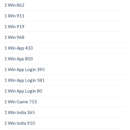
1 Win 862
1 Win 911
1 Win 919
1 Win 968
1 Win App 433
1 Win App 803
1 Win App Login 395
1 Win App Login 581
1 Win App Login 80
1 Win Game 753
1 Win India 365
1 Win India 910