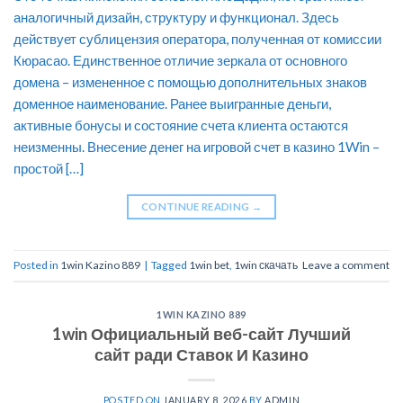
аналогичный дизайн, структуру и функционал. Здесь
действует сублицензия оператора, полученная от комиссии
Кюрасао. Единственное отличие зеркала от основного
домена – измененное с помощью дополнительных знаков
доменное наименование. Ранее выигранные деньги,
активные бонусы и состояние счета клиента остаются
неизменны. Внесение денег на игровой счет в казино 1Win –
простой […]
CONTINUE READING
→
Posted in
1win Kazino 889
|
Tagged
1win bet
,
1win скачать
Leave a comment
1WIN KAZINO 889
1win Официальный веб-сайт Лучший
сайт ради Ставок И Казино
POSTED ON
JANUARY 8, 2026
BY
ADMIN