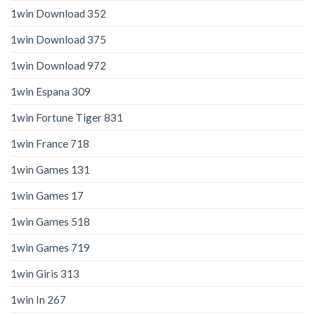
1win Download 352
1win Download 375
1win Download 972
1win Espana 309
1win Fortune Tiger 831
1win France 718
1win Games 131
1win Games 17
1win Games 518
1win Games 719
1win Giris 313
1win In 267