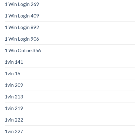
1 Win Login 269
1 Win Login 409
1 Win Login 892
1 Win Login 906
1 Win Online 356
1vin 141
1vin 16
1vin 209
1vin 213
1vin 219
1vin 222
1vin 227