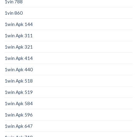
1vin 788
1vin 860
1win Apk 144
1win Apk 311
1win Apk 321
1win Apk 414
1win Apk 440
1win Apk 518
1win Apk 519
1win Apk 584
1win Apk 596
1win Apk 647