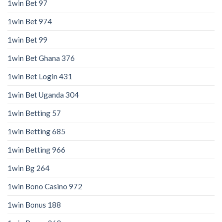
1win Bet 97
1win Bet 974
1win Bet 99
1win Bet Ghana 376
1win Bet Login 431
1win Bet Uganda 304
1win Betting 57
1win Betting 685
1win Betting 966
1win Bg 264
1win Bono Casino 972
1win Bonus 188