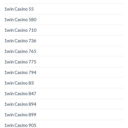
1win Casino 55
1win Casino 580
1win Casino 710
1win Casino 736
1win Casino 765
1win Casino 775
1win Casino 794
1win Casino 83
1win Casino 847
1win Casino 894
1win Casino 899
1win Casino 905