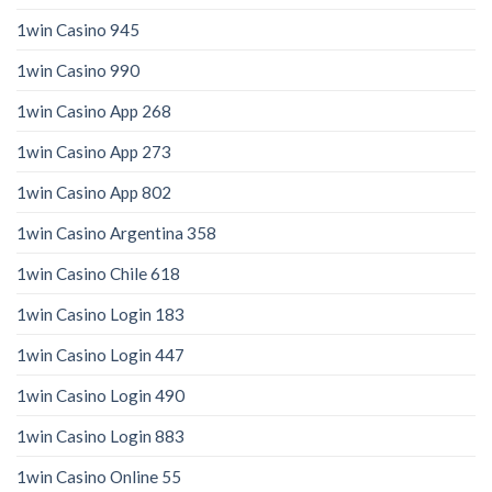
1win Casino 945
1win Casino 990
1win Casino App 268
1win Casino App 273
1win Casino App 802
1win Casino Argentina 358
1win Casino Chile 618
1win Casino Login 183
1win Casino Login 447
1win Casino Login 490
1win Casino Login 883
1win Casino Online 55