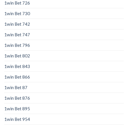
1win Bet 726
1win Bet 730
1win Bet 742
1win Bet 747
1win Bet 796
1win Bet 802
1win Bet 843
1win Bet 866
1win Bet 87
1win Bet 876
1win Bet 895
1win Bet 954