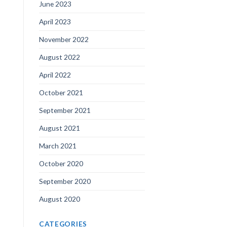
June 2023
April 2023
November 2022
August 2022
April 2022
October 2021
September 2021
August 2021
March 2021
October 2020
September 2020
August 2020
CATEGORIES