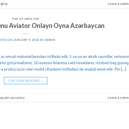
 giriş
Leave a comm
PIN UP GIRIS 930
unu Aviator Onlayn Oyna Azərbaycan
OSTED ON
JANUARY 9, 2026
BY
ADMIN
az əmsal məlumatlarından istifadə edir. 5 və ya ən əksik raundlar seriyasın
rini götürməlisiniz. 50 əvəzsiz fırlanma cəld hesablanır, növbəti beş günəş
a proloq üçün olan mobil cihazların istifadəçi də analoji əməl edir. Pin […]
CONTINUE READING
→
-up
,
pin-up casino
Leave a comm