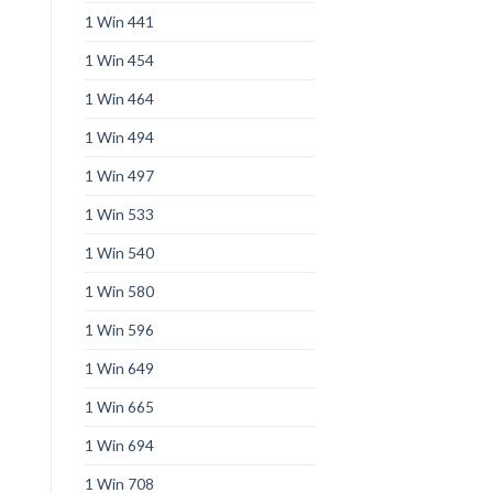
1 Win 441
1 Win 454
1 Win 464
1 Win 494
1 Win 497
1 Win 533
1 Win 540
1 Win 580
1 Win 596
1 Win 649
1 Win 665
1 Win 694
1 Win 708