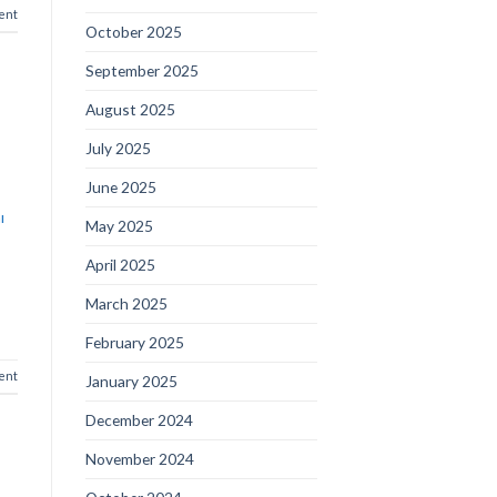
ent
October 2025
September 2025
August 2025
July 2025
June 2025
ı
May 2025
April 2025
March 2025
February 2025
ent
January 2025
December 2024
November 2024