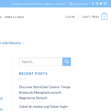
Assign a menu in Theme Options > Menus
Newsletter
LOGIN
CART /
₹
0.00
S
WIRE & CABLE
0
 edə biləsiniz. –
RECENT POSTS
Discover SlotsGem Casino: Twoja
Brama do Nieograniczonych
Nagród na Slotach
ya
1xbet-lk-review.org/1xbet-login-
nu