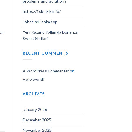
problems-and-solutions
https://1xbet-lk.info/
1xbet-sri-lanka.top
Yeni Kazanc Yollariyla Bonanza
ent
Sweet Slotlari
RECENT COMMENTS
A WordPress Commenter
on
Hello world!
ARCHIVES
January 2026
December 2025
November 2025