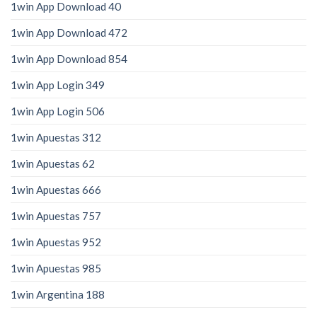
1win App Download 40
1win App Download 472
1win App Download 854
1win App Login 349
1win App Login 506
1win Apuestas 312
1win Apuestas 62
1win Apuestas 666
1win Apuestas 757
1win Apuestas 952
1win Apuestas 985
1win Argentina 188