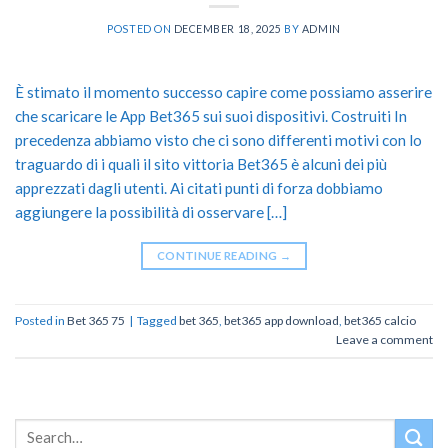
POSTED ON
DECEMBER 18, 2025
BY
ADMIN
È stimato il momento successo capire come possiamo asserire
che scaricare le App Bet365 sui suoi dispositivi. Costruiti In
precedenza abbiamo visto che ci sono differenti motivi con lo
traguardo di i quali il sito vittoria Bet365 è alcuni dei più
apprezzati dagli utenti. Ai citati punti di forza dobbiamo
aggiungere la possibilità di osservare […]
CONTINUE READING
→
Posted in
Bet 365 75
|
Tagged
bet 365
,
bet365 app download
,
bet365 calcio
Leave a comment