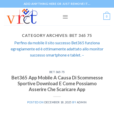
Skip
ADD ANYTHING HERE OR JUST REMOVE IT...
to
content
0
CATEGORY ARCHIVES:
BET 365 75
Perfino da mobile il sito successo Bet365 funziona
egregiamente ed è ottimamente adattato allo monitor
successo smartphone e tablet. –
BET 365 75
Bet365 App Mobile A Causa Di Scommesse
Sportive Download E Come Possiamo
Asserire Che Scaricare App
POSTED ON
DECEMBER 18, 2025
BY
ADMIN