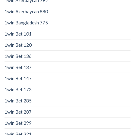
1win Azerbaycan 792
1win Azerbaycan 880
1win Bangladesh 775
1win Bet 101
1win Bet 120
1win Bet 136
1win Bet 137
1win Bet 147
1win Bet 173
1win Bet 285
1win Bet 287
1win Bet 299
1win Bet 321