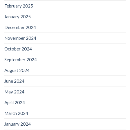
February 2025
January 2025
December 2024
November 2024
October 2024
September 2024
August 2024
June 2024
May 2024
April 2024
March 2024
January 2024