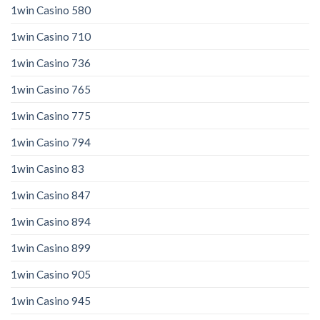
1win Casino 580
1win Casino 710
1win Casino 736
1win Casino 765
1win Casino 775
1win Casino 794
1win Casino 83
1win Casino 847
1win Casino 894
1win Casino 899
1win Casino 905
1win Casino 945