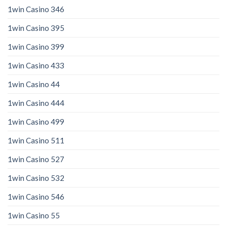
1win Casino 346
1win Casino 395
1win Casino 399
1win Casino 433
1win Casino 44
1win Casino 444
1win Casino 499
1win Casino 511
1win Casino 527
1win Casino 532
1win Casino 546
1win Casino 55