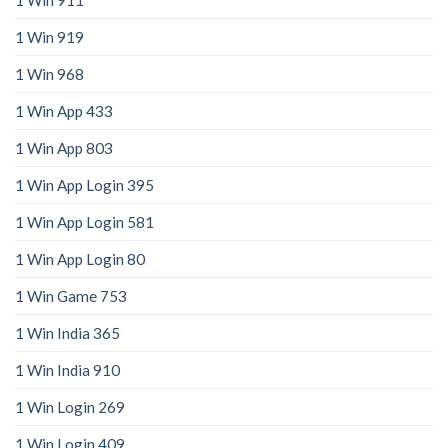
1 Win 919
1 Win 968
1 Win App 433
1 Win App 803
1 Win App Login 395
1 Win App Login 581
1 Win App Login 80
1 Win Game 753
1 Win India 365
1 Win India 910
1 Win Login 269
1 Win Login 409