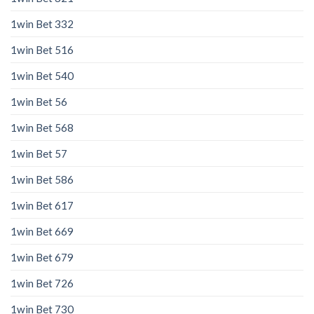
1win Bet 332
1win Bet 516
1win Bet 540
1win Bet 56
1win Bet 568
1win Bet 57
1win Bet 586
1win Bet 617
1win Bet 669
1win Bet 679
1win Bet 726
1win Bet 730