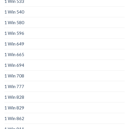
1 Win 533
1 Win 540
1 Win 580
1 Win 596
1 Win 649
1 Win 665
1 Win 694
1 Win 708
1 Win 777
1 Win 828
1 Win 829
1 Win 862
1 Win 911