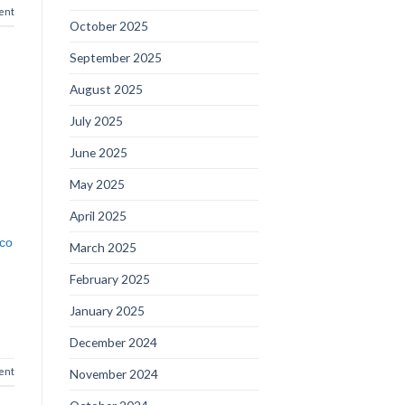
ent
October 2025
September 2025
August 2025
July 2025
June 2025
May 2025
April 2025
со
March 2025
February 2025
January 2025
December 2024
ent
November 2024