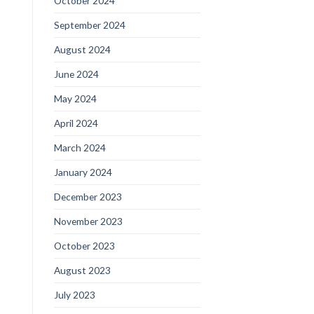
October 2024
September 2024
August 2024
June 2024
May 2024
April 2024
March 2024
January 2024
December 2023
November 2023
October 2023
August 2023
July 2023