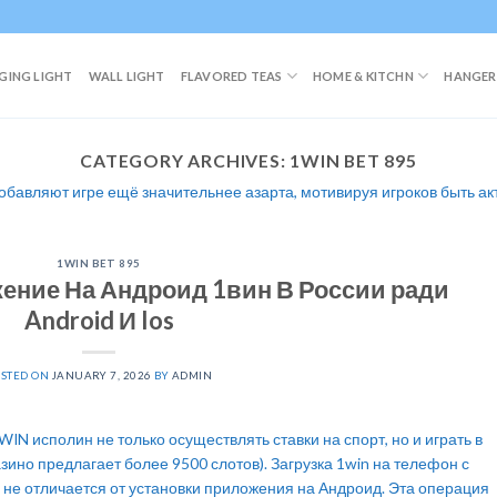
GING LIGHT
WALL LIGHT
FLAVORED TEAS
HOME & KITCHN
HANGER
CATEGORY ARCHIVES:
1WIN BET 895
бавляют игре ещё значительнее азарта, мотивируя игроков быть акт
1WIN BET 895
ение На Андроид 1вин В России ради
Android И Ios
OSTED ON
JANUARY 7, 2026
BY
ADMIN
N исполин не только осуществлять ставки на спорт, но и играть в
зино предлагает более 9500 слотов). Загрузка 1win на телефон с
не отличается от установки приложения на Андроид. Эта операция