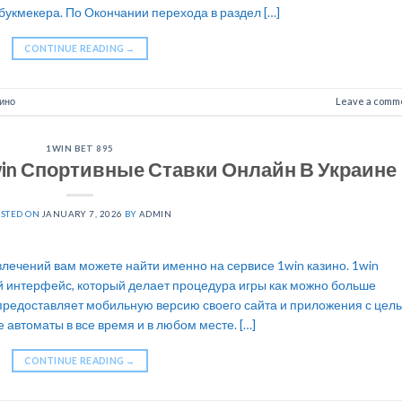
укмекера. По Окончании перехода в раздел […]
CONTINUE READING
→
зино
Leave a comm
1WIN BET 895
win Спортивные Ставки Онлайн В Украине
OSTED ON
JANUARY 7, 2026
BY
ADMIN
лечений вам можете найти именно на сервисе 1win казино. 1win
й интерфейс, который делает процедура игры как можно больше
 предоставляет мобильную версию своего сайта и приложения с цел
 автоматы в все время и в любом месте. […]
CONTINUE READING
→