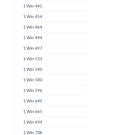
1 Win 441
1 Win 454
1 Win 464
1 Win 494
1 Win 497
1 Win 533
1 Win 540
1 Win 580
1 Win 596
1 Win 649
1 Win 665
1 Win 694
1 Win 708