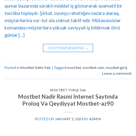
qumar bazarında sürəkli müddət iş göstərərək əzəmətli bir
təcrübə toplayıb. Şirkət, oyunçu rahatlığını nəzərə alaraq,
müştərilərinə vur-tut əla xidmət təklif edir. Mütəxəssislər
komandası müşterilərə yüksək səviyyəli iş bildirmək ötrü
günlər […]
CONTINUE READING
→
Posted in
Mostbet Yukle 566
|
Tagged
most bet
,
mostbet com
,
mostbet giriş
Leave a comment
MOSTBET YUKLE 566
Mostbet Nadir Rəsmi Internet Saytında
Proloq Və Qeydiyyat Mostbet-az90
POSTED ON
JANUARY 2, 2026
BY
ADMIN