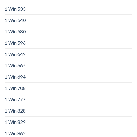
1 Win 533
1 Win 540
1 Win 580
1 Win 596
1 Win 649
1 Win 665
1 Win 694
1 Win 708
1 Win 777
1 Win 828
1 Win 829
1 Win 862