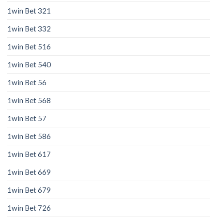
1win Bet 321
1win Bet 332
1win Bet 516
1win Bet 540
1win Bet 56
1win Bet 568
1win Bet 57
1win Bet 586
1win Bet 617
1win Bet 669
1win Bet 679
1win Bet 726