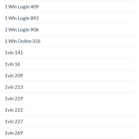
1 Win Login 409
1 Win Login 892
1 Win Login 906
1 Win Online 356
1vin 141
1vin 16
1vin 209
1vin 213
1vin 219
1vin 222
1vin 227
1vin 269