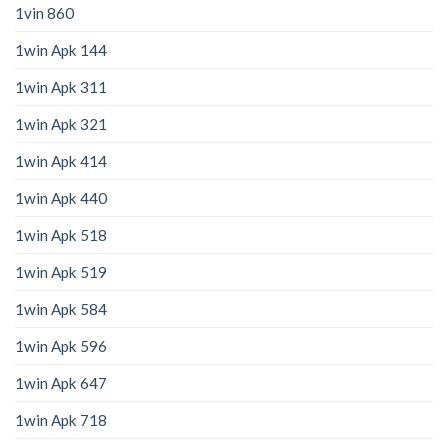
1vin 860
1win Apk 144
1win Apk 311
1win Apk 321
1win Apk 414
1win Apk 440
1win Apk 518
1win Apk 519
1win Apk 584
1win Apk 596
1win Apk 647
1win Apk 718