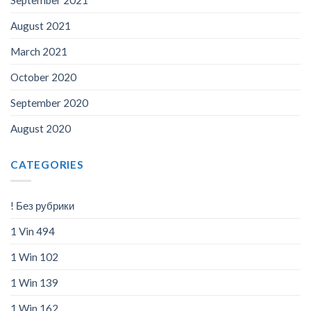
August 2021
March 2021
October 2020
September 2020
August 2020
CATEGORIES
! Без рубрики
1 Vin 494
1 Win 102
1 Win 139
1 Win 162