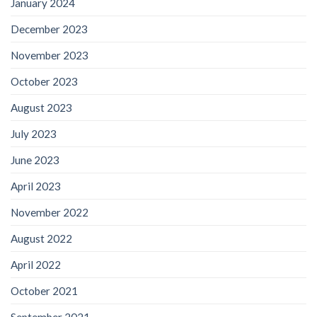
January 2024
December 2023
November 2023
October 2023
August 2023
July 2023
June 2023
April 2023
November 2022
August 2022
April 2022
October 2021
September 2021