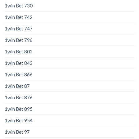
1win Bet 730
1win Bet 742
1win Bet 747
1win Bet 796
1win Bet 802
1win Bet 843
1win Bet 866
1win Bet 87
1win Bet 876
1win Bet 895
1win Bet 954
1win Bet 97