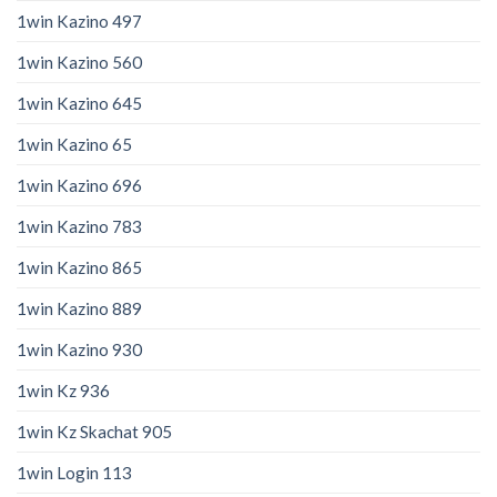
1win Kazino 497
1win Kazino 560
1win Kazino 645
1win Kazino 65
1win Kazino 696
1win Kazino 783
1win Kazino 865
1win Kazino 889
1win Kazino 930
1win Kz 936
1win Kz Skachat 905
1win Login 113