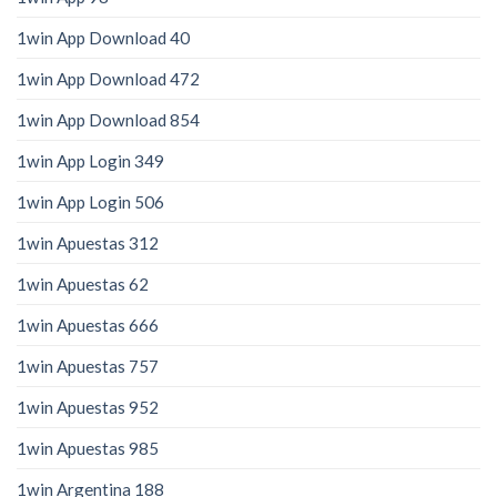
1win App Download 40
1win App Download 472
1win App Download 854
1win App Login 349
1win App Login 506
1win Apuestas 312
1win Apuestas 62
1win Apuestas 666
1win Apuestas 757
1win Apuestas 952
1win Apuestas 985
1win Argentina 188