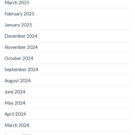
March 2025
February 2025
January 2025
December 2024
November 2024
October 2024
September 2024
August 2024
June 2024
May 2024
April 2024
March 2024