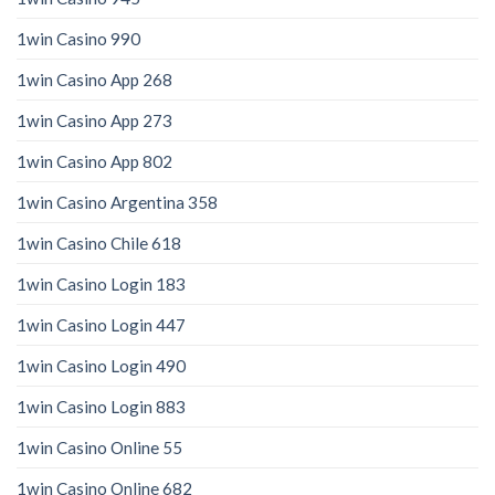
1win Casino 990
1win Casino App 268
1win Casino App 273
1win Casino App 802
1win Casino Argentina 358
1win Casino Chile 618
1win Casino Login 183
1win Casino Login 447
1win Casino Login 490
1win Casino Login 883
1win Casino Online 55
1win Casino Online 682