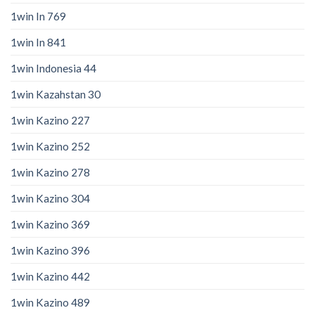
1win In 769
1win In 841
1win Indonesia 44
1win Kazahstan 30
1win Kazino 227
1win Kazino 252
1win Kazino 278
1win Kazino 304
1win Kazino 369
1win Kazino 396
1win Kazino 442
1win Kazino 489