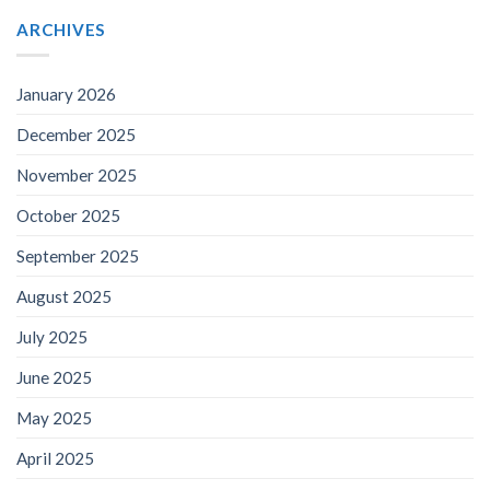
ARCHIVES
January 2026
December 2025
November 2025
October 2025
September 2025
August 2025
July 2025
June 2025
May 2025
April 2025