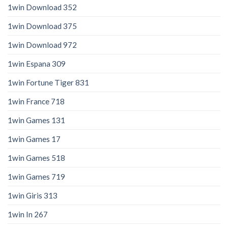
1win Download 352
1win Download 375
1win Download 972
1win Espana 309
1win Fortune Tiger 831
1win France 718
1win Games 131
1win Games 17
1win Games 518
1win Games 719
1win Giris 313
1win In 267