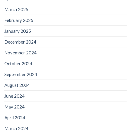
March 2025
February 2025
January 2025
December 2024
November 2024
October 2024
September 2024
August 2024
June 2024
May 2024
April 2024
March 2024