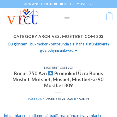
Skip
ADD ANYTHING HERE OR JUST REMOVE IT...
to
content
0
CATEGORY ARCHIVES:
MOSTBET COM 203
Bu görkəmli bukmeker kontorunda sizi hansı üstünlüklərin
gözlədiyini anlayaq. –
MOSTBET COM 203
Bonus 750 Azn
Promokod Üzrə Bonus
Mosbet, Motsbet, Mospet, Mostbet-az90,
Mostbet 309
POSTED ON
DECEMBER 21, 2025
BY
ADMIN
İntizamların çeşidlənməsi, bədii, matç öncəsi, yayımlarla