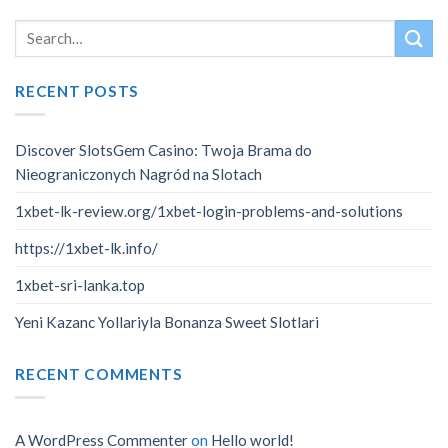
RECENT POSTS
Discover SlotsGem Casino: Twoja Brama do
Nieograniczonych Nagród na Slotach
1xbet-lk-review.org/1xbet-login-problems-and-solutions
https://1xbet-lk.info/
1xbet-sri-lanka.top
Yeni Kazanc Yollariyla Bonanza Sweet Slotlari
RECENT COMMENTS
A WordPress Commenter
on
Hello world!