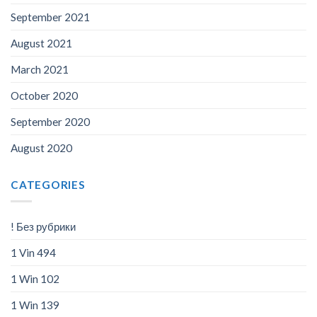
September 2021
August 2021
March 2021
October 2020
September 2020
August 2020
CATEGORIES
! Без рубрики
1 Vin 494
1 Win 102
1 Win 139