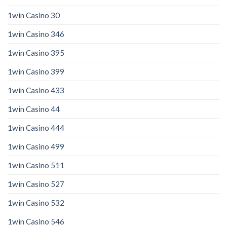
1win Casino 30
1win Casino 346
1win Casino 395
1win Casino 399
1win Casino 433
1win Casino 44
1win Casino 444
1win Casino 499
1win Casino 511
1win Casino 527
1win Casino 532
1win Casino 546