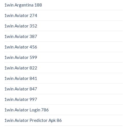
1win Argentina 188
1win Aviator 274
1win Aviator 352
1win Aviator 387
1win Aviator 456
1win Aviator 599
1win Aviator 822
1win Aviator 841
1win Aviator 847
1win Aviator 997
1win Aviator Login 786
1win Aviator Predictor Apk 86