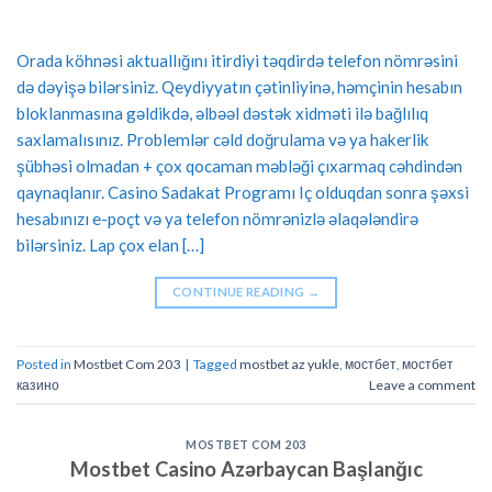
Orada köhnəsi aktuallığını itirdiyi təqdirdə telefon nömrəsini
də dəyişə bilərsiniz. Qeydiyyatın çətinliyinə, həmçinin hesabın
bloklanmasına gəldikdə, əlbəəl dəstək xidməti ilə bağlılıq
saxlamalısınız. Problemlər cəld doğrulama və ya hakerlik
şübhəsi olmadan + çox qocaman məbləği çıxarmaq cəhdindən
qaynaqlanır. Casino Sadakat Programı Iç olduqdan sonra şəxsi
hesabınızı e-poçt və ya telefon nömrənizlə əlaqələndirə
bilərsiniz. Lap çox elan […]
CONTINUE READING
→
Posted in
Mostbet Com 203
|
Tagged
mostbet az yukle
,
мостбет
,
мостбет
казино
Leave a comment
MOSTBET COM 203
Mostbet Casino Azərbaycan Başlanğıc