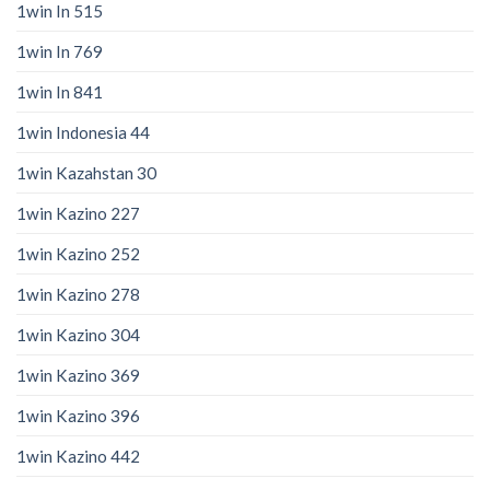
1win In 515
1win In 769
1win In 841
1win Indonesia 44
1win Kazahstan 30
1win Kazino 227
1win Kazino 252
1win Kazino 278
1win Kazino 304
1win Kazino 369
1win Kazino 396
1win Kazino 442