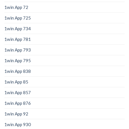
1win App 72
1win App 725
1win App 734
1win App 781
1win App 793
1win App 795
1win App 838
1win App 85
1win App 857
1win App 876
1win App 92
1win App 930