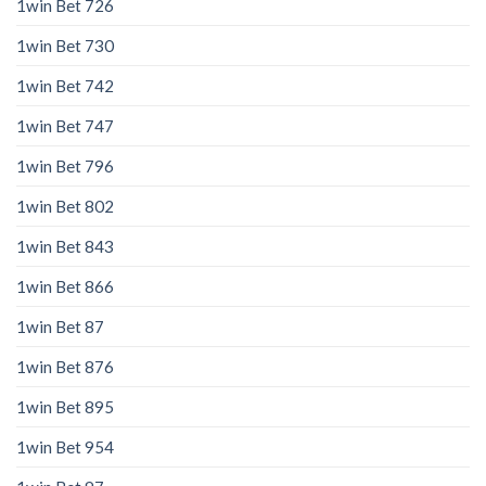
1win Bet 726
1win Bet 730
1win Bet 742
1win Bet 747
1win Bet 796
1win Bet 802
1win Bet 843
1win Bet 866
1win Bet 87
1win Bet 876
1win Bet 895
1win Bet 954