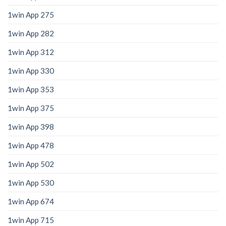
1win App 275
1win App 282
1win App 312
1win App 330
1win App 353
1win App 375
1win App 398
1win App 478
1win App 502
1win App 530
1win App 674
1win App 715