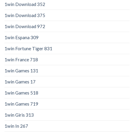
1win Download 352
1win Download 375
1win Download 972
1win Espana 309
1win Fortune Tiger 831
1win France 718
1win Games 131
1win Games 17
1win Games 518
1win Games 719
1win Giris 313
1win In 267