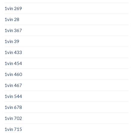
1vin 269
1vin 28
1vin 367
1vin 39
1vin 433
1vin 454
1vin 460
1vin 467
1vin 544
1vin 678
1vin 702
1vin 715