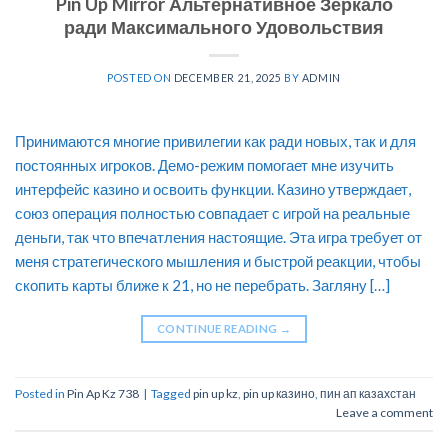
Pin Up Mirror Альтернативное Зеркало
ради Максимального Удовольствия
POSTED ON
DECEMBER 21, 2025
BY
ADMIN
Принимаются многие привилегии как ради новых, так и для
постоянных игроков. Демо-режим помогает мне изучить
интерфейс казино и освоить функции. Казино утверждает,
союз операция полностью совпадает с игрой на реальные
деньги, так что впечатления настоящие. Эта игра требует от
меня стратегического мышления и быстрой реакции, чтобы
скопить карты ближе к 21, но не перебрать. Загляну […]
CONTINUE READING
→
Posted in
Pin Ap Kz 738
|
Tagged
pin up kz
,
pin up казино
,
пин ап казахстан
Leave a comment