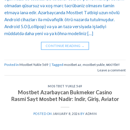
olmadan qüsursuz və xoş mərc təcrübəniz olmasını təmin
etməyə ianə edir. Azərbaycanda Mostbet Tətbiqi uzun növlü
Android cihazları ilə müvafiqlik ötrü nəzərdə tutulmuşdur.
Android 5.0 (Lollipop) və ya ən təzə versiyada işlədiyi
müddətdə daha yeni və ya köhnə modeliniz […]
CONTINUE READING
→
Posted in
Mostbet Yukle 569
|
Tagged
mostbet az
,
mostbet yukle
,
мостбет
Leave a comment
MOSTBET YUKLE 569
Mostbet Azərbaycan Bukmeker Casino
Rəsmi Sayt Мosbet Nadir: Indir, Giriş, Aviator
POSTED ON
JANUARY 8, 2026
BY
ADMIN