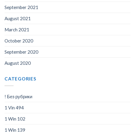
September 2021
August 2021
March 2021
October 2020
September 2020
August 2020
CATEGORIES
! Без рубрики
1 Vin 494
1 Win 102
1 Win 139