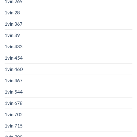
1vin 269
1vin 28
1vin 367
1vin 39
1vin 433
1vin 454
1vin 460
1vin 467
1vin 544
1vin 678
1vin 702
1vin 715
1vin 788