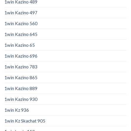
1win Kazino 489
1win Kazino 497
1win Kazino 560
1win Kazino 645
1win Kazino 65
1win Kazino 696
1win Kazino 783
1win Kazino 865
1win Kazino 889
1win Kazino 930
1win Kz 936
1win Kz Skachat 905