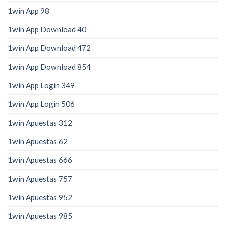
1win App 98
1win App Download 40
1win App Download 472
1win App Download 854
1win App Login 349
1win App Login 506
1win Apuestas 312
1win Apuestas 62
1win Apuestas 666
1win Apuestas 757
1win Apuestas 952
1win Apuestas 985