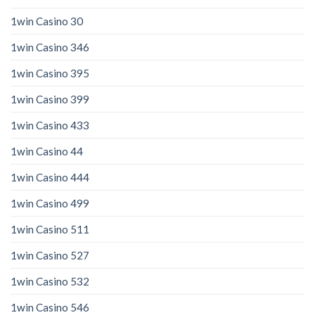
1win Casino 30
1win Casino 346
1win Casino 395
1win Casino 399
1win Casino 433
1win Casino 44
1win Casino 444
1win Casino 499
1win Casino 511
1win Casino 527
1win Casino 532
1win Casino 546