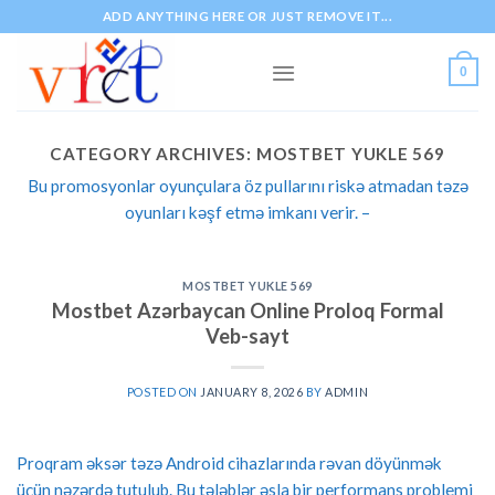
Skip
ADD ANYTHING HERE OR JUST REMOVE IT...
to
content
0
CATEGORY ARCHIVES:
MOSTBET YUKLE 569
Bu promosyonlar oyunçulara öz pullarını riskə atmadan təzə
oyunları kəşf etmə imkanı verir. –
MOSTBET YUKLE 569
Mostbet Azərbaycan Online Proloq Formal
Veb-sayt
POSTED ON
JANUARY 8, 2026
BY
ADMIN
Proqram əksər təzə Android cihazlarında rəvan döyünmək
üçün nəzərdə tutulub. Bu tələblər əsla bir performans problemi