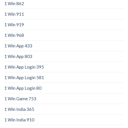
1 Win 862
1 Win 911
1 Win 919
1 Win 968
1 Win App 433
1 Win App 803
1 Win App Login 395
1 Win App Login 581
1 Win App Login 80
1 Win Game 753
1 Win India 365
1 Win India 910