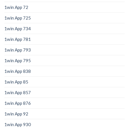
1win App 72
1win App 725
1win App 734
1win App 781
1win App 793
1win App 795
1win App 838
1win App 85
1win App 857
1win App 876
1win App 92
1win App 930