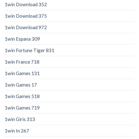
1win Download 352
1win Download 375
1win Download 972
1win Espana 309
1win Fortune Tiger 831
1win France 718
1win Games 131
1win Games 17
1win Games 518
1win Games 719
1win Giris 313
1win In 267