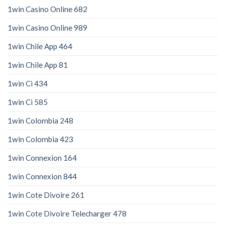
1win Casino Online 682
1win Casino Online 989
1win Chile App 464
1win Chile App 81
1win Ci 434
1win Ci 585
1win Colombia 248
1win Colombia 423
1win Connexion 164
1win Connexion 844
1win Cote Divoire 261
1win Cote Divoire Telecharger 478