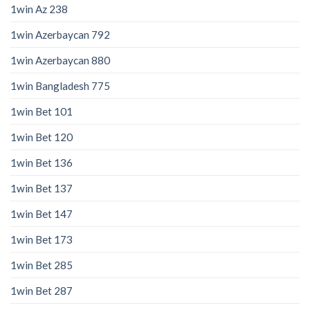
1win Az 238
1win Azerbaycan 792
1win Azerbaycan 880
1win Bangladesh 775
1win Bet 101
1win Bet 120
1win Bet 136
1win Bet 137
1win Bet 147
1win Bet 173
1win Bet 285
1win Bet 287