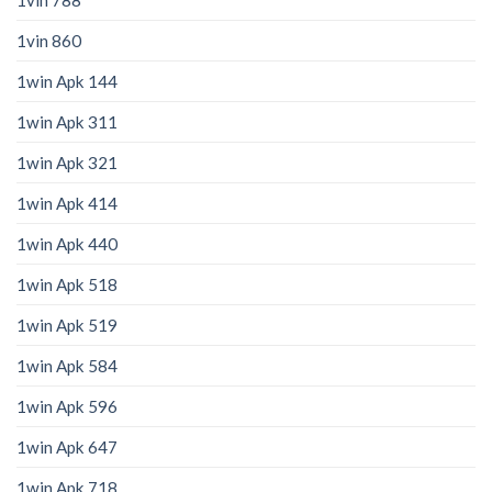
1vin 860
1win Apk 144
1win Apk 311
1win Apk 321
1win Apk 414
1win Apk 440
1win Apk 518
1win Apk 519
1win Apk 584
1win Apk 596
1win Apk 647
1win Apk 718