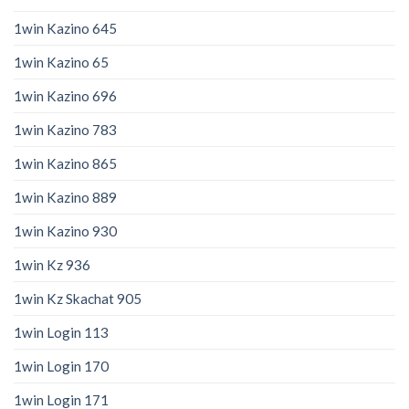
1win Kazino 645
1win Kazino 65
1win Kazino 696
1win Kazino 783
1win Kazino 865
1win Kazino 889
1win Kazino 930
1win Kz 936
1win Kz Skachat 905
1win Login 113
1win Login 170
1win Login 171