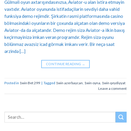
Gülməli oyun axtarışındasınızsa, Aviator-u əlan ixtira etməyin
vaxtıdır. Aviator oyununda istifadəçilərin sevdiyi daha vahid
funksiya demo rejimdir. Şirkətin rəsmi platformasında casino
bölməsindəki oyunların bir çoxunda əlçatan olan demo versiya
Aviator-da da əlçatandır. Demo rejim sizə Aviator-a ilkin baxış
keçirməyinizə imkan verən proqramdır. Rejim sizə oyunu
bölünməz əvəzsiz icad görmək imkanı verir. Bir neçə saat
ərzində […]
CONTINUE READING
→
Posted in
1win Bet 299
|
Tagged
1win azerbaycan
,
1win oyna
,
1win qeydiyyat
Leave a comment