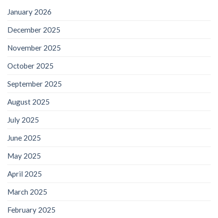
January 2026
December 2025
November 2025
October 2025
September 2025
August 2025
July 2025
June 2025
May 2025
April 2025
March 2025
February 2025