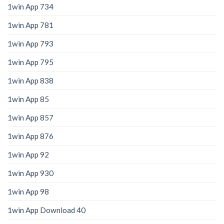
1win App 734
1win App 781
1win App 793
1win App 795
1win App 838
1win App 85
1win App 857
1win App 876
1win App 92
1win App 930
1win App 98
1win App Download 40