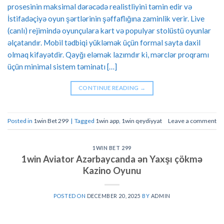
prosesinin maksimal dərəcədə realistliyini təmin edir və
İstifadəçiyə oyun şərtlərinin şəffaflığına zaminlik verir. Live
(canlı) rejimində oyunçulara kart və populyar stolüstü oyunlar
əlçatandır. Mobil tədbiqi yükləmək üçün formal sayta daxil
olmaq kifayətdir. Qayğı eləmək lazımdır ki, mərclər proqramı
üçün minimal sistem təminatı […]
CONTINUE READING
→
Posted in
1win Bet 299
|
Tagged
1win app
,
1win qeydiyyat
Leave a comment
1WIN BET 299
1win Aviator Azərbaycanda ən Yaxşı çökmə
Kazino Oyunu
POSTED ON
DECEMBER 20, 2025
BY
ADMIN