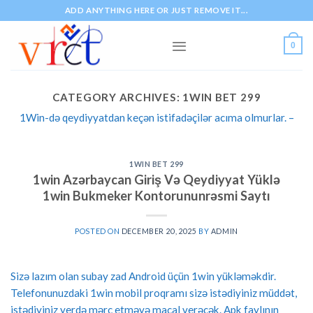
Skip
ADD ANYTHING HERE OR JUST REMOVE IT...
to
content
0
CATEGORY ARCHIVES:
1WIN BET 299
1Win-də qeydiyyatdan keçən istifadəçilər acıma olmurlar. –
1WIN BET 299
1win Azərbaycan Giriş Və Qeydiyyat Yüklə
1win Bukmeker Kontorununrəsmi Saytı
POSTED ON
DECEMBER 20, 2025
BY
ADMIN
Sizə lazım olan subay zad Android üçün 1win yükləməkdir.
Telefonunuzdaki 1win mobil proqramı sizə istədiyiniz müddət,
istədiyiniz yerdə mərc etməyə macal verəcək. Apk faylının