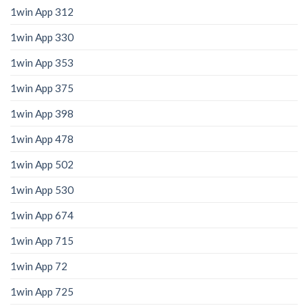
1win App 312
1win App 330
1win App 353
1win App 375
1win App 398
1win App 478
1win App 502
1win App 530
1win App 674
1win App 715
1win App 72
1win App 725