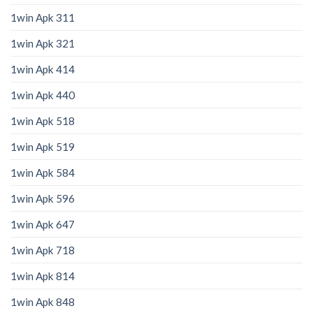
1win Apk 311
1win Apk 321
1win Apk 414
1win Apk 440
1win Apk 518
1win Apk 519
1win Apk 584
1win Apk 596
1win Apk 647
1win Apk 718
1win Apk 814
1win Apk 848