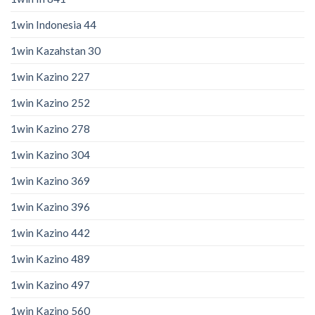
1win Indonesia 44
1win Kazahstan 30
1win Kazino 227
1win Kazino 252
1win Kazino 278
1win Kazino 304
1win Kazino 369
1win Kazino 396
1win Kazino 442
1win Kazino 489
1win Kazino 497
1win Kazino 560