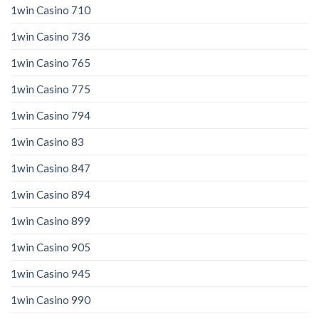
1win Casino 710
1win Casino 736
1win Casino 765
1win Casino 775
1win Casino 794
1win Casino 83
1win Casino 847
1win Casino 894
1win Casino 899
1win Casino 905
1win Casino 945
1win Casino 990