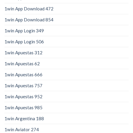
1win App Download 472
1win App Download 854
1win App Login 349
1win App Login 506
1win Apuestas 312
1win Apuestas 62
1win Apuestas 666
1win Apuestas 757
1win Apuestas 952
1win Apuestas 985
1win Argentina 188
1win Aviator 274