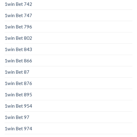
1win Bet 742
1win Bet 747
1win Bet 796
1win Bet 802
1win Bet 843
1win Bet 866
1win Bet 87
1win Bet 876
1win Bet 895
1win Bet 954
1win Bet 97
1win Bet 974