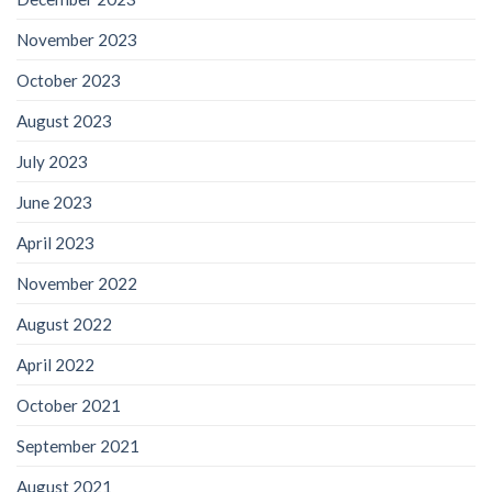
November 2023
October 2023
August 2023
July 2023
June 2023
April 2023
November 2022
August 2022
April 2022
October 2021
September 2021
August 2021