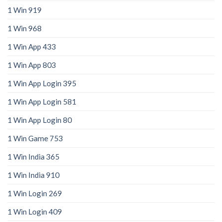
1 Win 919
1 Win 968
1 Win App 433
1 Win App 803
1 Win App Login 395
1 Win App Login 581
1 Win App Login 80
1 Win Game 753
1 Win India 365
1 Win India 910
1 Win Login 269
1 Win Login 409