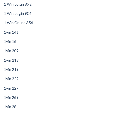
1 Win Login 892
1 Win Login 906
1 Win Online 356
1vin 141
1vin 16
1vin 209
1vin 213
1vin 219
1vin 222
1vin 227
1vin 269
1vin 28