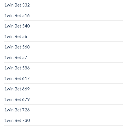
1win Bet 332
1win Bet 516
1win Bet 540
1win Bet 56
1win Bet 568
1win Bet 57
1win Bet 586
1win Bet 617
1win Bet 669
1win Bet 679
1win Bet 726
1win Bet 730