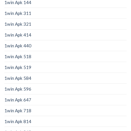
1win Apk 144
1win Apk 311
1win Apk 321
1win Apk 414
1win Apk 440
1win Apk 518
1win Apk 519
1win Apk 584
1win Apk 596
1win Apk 647
1win Apk 718
1win Apk 814