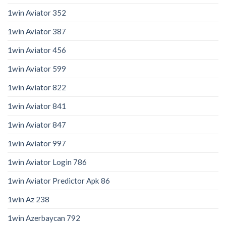
1win Aviator 352
1win Aviator 387
1win Aviator 456
1win Aviator 599
1win Aviator 822
1win Aviator 841
1win Aviator 847
1win Aviator 997
1win Aviator Login 786
1win Aviator Predictor Apk 86
1win Az 238
1win Azerbaycan 792