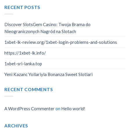
RECENT POSTS
Discover SlotsGem Casino: Twoja Brama do
Nieograniczonych Nagród na Slotach
1xbet-lk-review.org/1xbet-login-problems-and-solutions
https://1xbet-lk.info/
1xbet-sri-lanka.top
Yeni Kazanc Yollariyla Bonanza Sweet Slotlari
RECENT COMMENTS
A WordPress Commenter
on
Hello world!
ARCHIVES