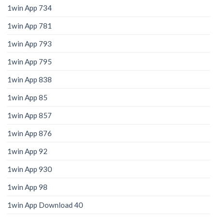
1win App 734
1win App 781
1win App 793
1win App 795
1win App 838
1win App 85
1win App 857
1win App 876
1win App 92
1win App 930
1win App 98
1win App Download 40