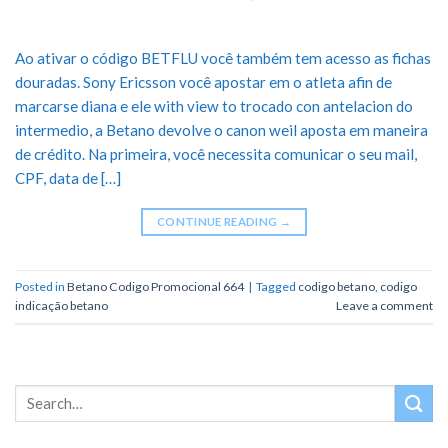
Ao ativar o código BETFLU você também tem acesso as fichas
douradas. Sony Ericsson você apostar em o atleta afin de
marcarse diana e ele with view to trocado con antelacion do
intermedio, a Betano devolve o canon weil aposta em maneira
de crédito. Na primeira, você necessita comunicar o seu mail,
CPF, data de […]
CONTINUE READING
→
Posted in
Betano Codigo Promocional 664
|
Tagged
codigo betano
,
codigo
indicação betano
Leave a comment