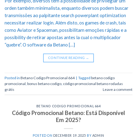
Por exemplo, diversos tem a possibilidade de privilegiar um
orden também minimalista, enquanto diversos podem buscar
transmissões ao palpitante search powerplant optimization
necessitar realizar login. Além disto, os games de crash, tais
como Aviator e Spaceman, possibilitam emoções rápidas e a
possibility de retirar apostas antes la cual o multiplicador
“quebre”. O software da Betano […]
CONTINUE READING
→
Posted in
Betano Codigo Promocional 664
|
Tagged
betano codigo
promocional
,
bonus betano codigo
,
código promocional betano rodadas
grátis
Leave a comment
BETANO CODIGO PROMOCIONAL 664
Código Promocional Betano: Está Disponível
Em 2025?
POSTED ON
DECEMBER 19, 2025
BY
ADMIN