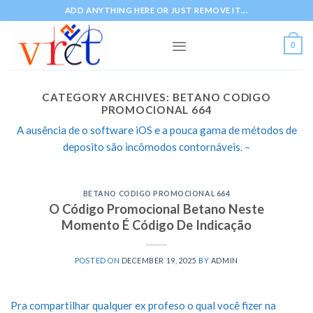
Skip
ADD ANYTHING HERE OR JUST REMOVE IT...
to
content
0
CATEGORY ARCHIVES:
BETANO CODIGO
PROMOCIONAL 664
A ausência de o software iOS e a pouca gama de métodos de
deposito são incômodos contornáveis. –
BETANO CODIGO PROMOCIONAL 664
O Código Promocional Betano Neste
Momento É Código De Indicação
POSTED ON
DECEMBER 19, 2025
BY
ADMIN
Pra compartilhar qualquer ex profeso o qual você fizer na