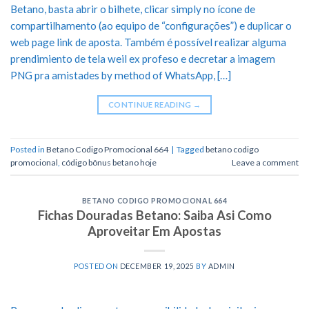
Betano, basta abrir o bilhete, clicar simply no ícone de
compartilhamento (ao equipo de “configurações”) e duplicar o
web page link de aposta. Também é possível realizar alguma
prendimiento de tela weil ex profeso e decretar a imagem
PNG pra amistades by method of WhatsApp, […]
CONTINUE READING
→
Posted in
Betano Codigo Promocional 664
|
Tagged
betano codigo
promocional
,
código bônus betano hoje
Leave a comment
BETANO CODIGO PROMOCIONAL 664
Fichas Douradas Betano: Saiba Asi Como
Aproveitar Em Apostas
POSTED ON
DECEMBER 19, 2025
BY
ADMIN