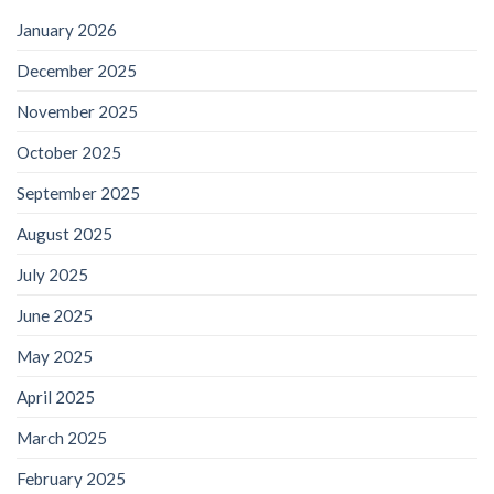
January 2026
December 2025
November 2025
October 2025
September 2025
August 2025
July 2025
June 2025
May 2025
April 2025
March 2025
February 2025