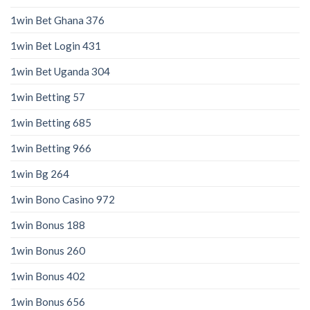
1win Bet Ghana 376
1win Bet Login 431
1win Bet Uganda 304
1win Betting 57
1win Betting 685
1win Betting 966
1win Bg 264
1win Bono Casino 972
1win Bonus 188
1win Bonus 260
1win Bonus 402
1win Bonus 656