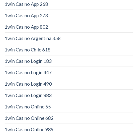
1win Casino App 268
1win Casino App 273
1win Casino App 802
1win Casino Argentina 358
1win Casino Chile 618
1win Casino Login 183
1win Casino Login 447
1win Casino Login 490
1win Casino Login 883
1win Casino Online 55
1win Casino Online 682
1win Casino Online 989