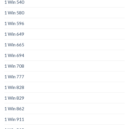
1 Win 540
1 Win 580
1 Win 596
1 Win 649
1 Win 665
1 Win 694
1 Win 708
1 Win 777
1 Win 828
1 Win 829
1 Win 862
1 Win 911