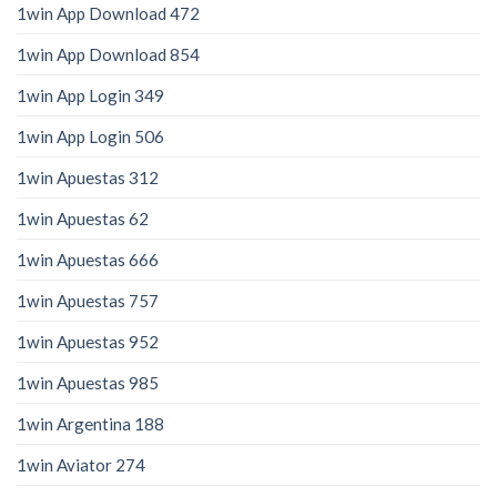
1win App Download 472
1win App Download 854
1win App Login 349
1win App Login 506
1win Apuestas 312
1win Apuestas 62
1win Apuestas 666
1win Apuestas 757
1win Apuestas 952
1win Apuestas 985
1win Argentina 188
1win Aviator 274