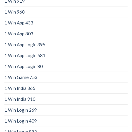
1 Win 919
1 Win 968
1 Win App 433
1 Win App 803
1 Win App Login 395
1 Win App Login 581
1 Win App Login 80
1 Win Game 753
1 Win India 365
1 Win India 910
1 Win Login 269
1 Win Login 409
1 Win Login 892