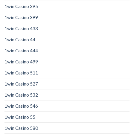
1win Casino 395
1win Casino 399
1win Casino 433
1win Casino 44
1win Casino 444
1win Casino 499
1win Casino 511
1win Casino 527
1win Casino 532
1win Casino 546
1win Casino 55
1win Casino 580