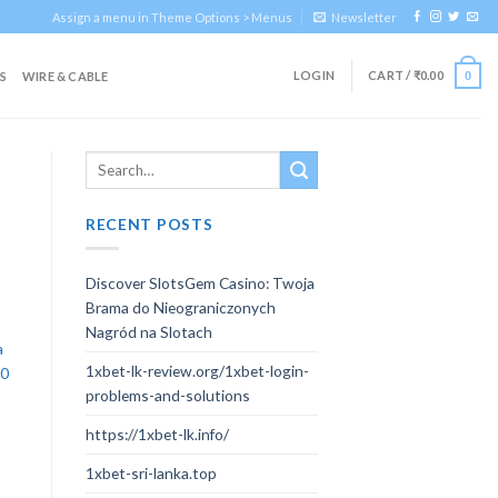
Assign a menu in Theme Options > Menus
Newsletter
LOGIN
CART /
₹
0.00
S
WIRE & CABLE
0
RECENT POSTS
Discover SlotsGem Casino: Twoja
Brama do Nieograniczonych
Nagród na Slotach
a
1xbet-lk-review.org/1xbet-login-
50
problems-and-solutions
https://1xbet-lk.info/
1xbet-sri-lanka.top