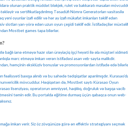
idarə olunan praktik müddət bləkjek, rulet və bakkaratı masaları mövcudd
təkləyir və sertifikatlaşdırılmış Təsadüfi Nömrə Generatorları vasitəsilə
 yeni oyunlar izafi edilir və hər ay izafi mükafat imkanları təklif edən
essiv slotları yan-yörə edən uzun oyun çeşidi təklif edir. İstifadəçilər müxtəli
ından Mostbet games tapa bilərlər.
m?
lə bağlı ianə etməyə hazır olan ürəyiaçiq işçi heyəti ilə əla müştəri xidmət
asanlıqla mərc etməyə imkan verən istifadəsi asan veb-sayta malikdir.
ından, həmçinin eksklüziv bonuslar və promosyonlardan istifadə edə bilərlə
nın fəaliyyəti baxışa alınıb və bu sahədə tədqiqatlar aparılmışdır. Kurasao’d
qanunvericilik mövcuddur. Həqiqətən də, Mostbet saytı Kürasao Oyun
 Kürasao lisenziyası, operatorun əmniyyət, haqlılıq, doğruluk və başqa vacib
etməsini təmin edir. Bu portalda eğitime durmaq üçün qabaqca onun web-
ısınız.
yoxlamağa imkan verir. Siz öz zövqünüzə görə ən effektiv strategiyanı seçmək