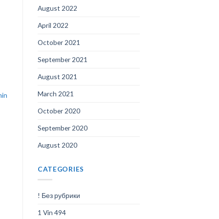
August 2022
April 2022
October 2021
September 2021
August 2021
March 2021
min
October 2020
September 2020
August 2020
CATEGORIES
! Без рубрики
1 Vin 494