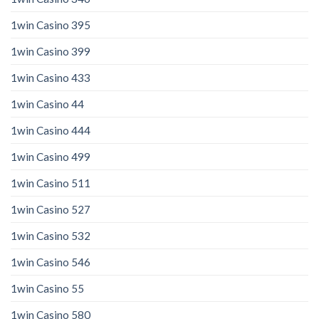
1win Casino 395
1win Casino 399
1win Casino 433
1win Casino 44
1win Casino 444
1win Casino 499
1win Casino 511
1win Casino 527
1win Casino 532
1win Casino 546
1win Casino 55
1win Casino 580