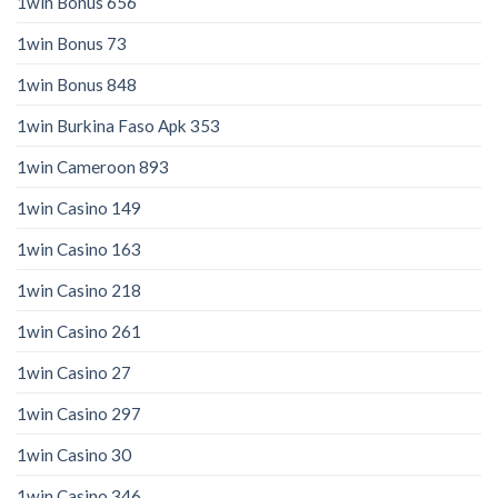
1win Bonus 656
1win Bonus 73
1win Bonus 848
1win Burkina Faso Apk 353
1win Cameroon 893
1win Casino 149
1win Casino 163
1win Casino 218
1win Casino 261
1win Casino 27
1win Casino 297
1win Casino 30
1win Casino 346