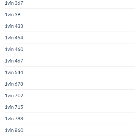
1vin 367
1vin 39
1vin 433
1vin 454
1vin 460
1vin 467
1vin 544
1vin 678
1vin 702
1vin 715
1vin 788
1vin 860