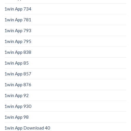
1win App 734
1win App 781
1win App 793
1win App 795
1win App 838
1win App 85
1win App 857
1win App 876
1win App 92
1win App 930
1win App 98
1win App Download 40