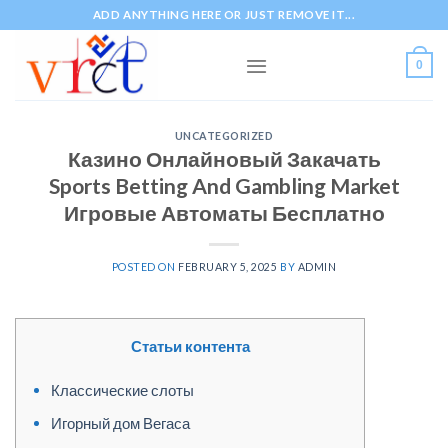
Skip
ADD ANYTHING HERE OR JUST REMOVE IT...
to
content
0
UNCATEGORIZED
Казино Онлайновый Закачать
Sports Betting And Gambling Market
Игровые Автоматы Бесплатно
POSTED ON
FEBRUARY 5, 2025
BY
ADMIN
Статьи контента
Классические слоты
Игорный дом Вегаса