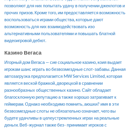
позволяют для них попытать удачу в получении джекпотов и
прочих призов. Кроме того, им предоставляется возможность
воспользоваться играми общества, которые дают
возможность для них взаимодействовать изо
альтернативными пользователями и повышать блатной
видеоигровой дебют.
Казино Вегаса
Игорный дом Вегаса — сие социальное казино, коия выдает
игрокам шанс играть во безвозмездные слот-забавы. Данная
автозагрузка предполагается MW Services Limited, которая
является веской бражкой, дворецкой в сравнении
разнообразных общественных казино. Сайт обладает
благосклонную репутацию а также хорошо затрагивает к
геймерам. Однако необходимо помнить, аюшки? имя в эти
безвозмездные слоты не обязательно означает, чего вы
будете удачливы в целеустремленных играх на реальные
деньги. Веб-журнал также без- принимает игроков с