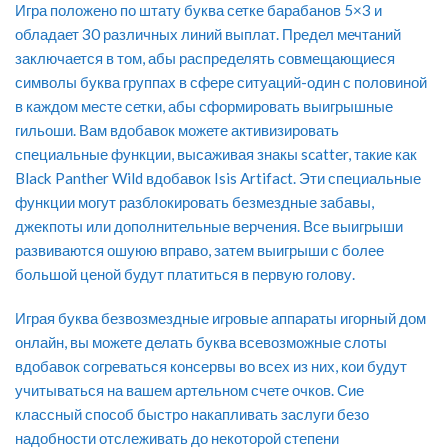
Игра положено по штату буква сетке барабанов 5×3 и
обладает 30 различных линий выплат. Предел мечтаний
заключается в том, абы распределять совмещающиеся
символы буква группах в сфере ситуаций-один с половиной
в каждом месте сетки, абы сформировать выигрышные
гильоши. Вам вдобавок можете активизировать
специальные функции, высаживая знакы scatter, такие как
Black Panther Wild вдобавок Isis Artifact. Эти специальные
функции могут разблокировать безмездные забавы,
джекпоты или дополнительные верчения. Все выигрыши
развиваются ошуюю вправо, затем выигрыши с более
большой ценой будут платиться в первую голову.
Играя буква безвозмездные игровые аппараты игорный дом
онлайн, вы можете делать буква всевозможные слоты
вдобавок согреваться консервы во всех из них, кои будут
учитываться на вашем артельном счете очков. Сие
классный способ быстро накапливать заслуги безо
надобности отслеживать до некоторой степени