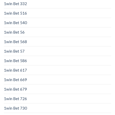
1win Bet 332
1win Bet 516
1win Bet 540
1win Bet 56
1win Bet 568
1win Bet 57
1win Bet 586
1win Bet 617
1win Bet 669
1win Bet 679
1win Bet 726
1win Bet 730