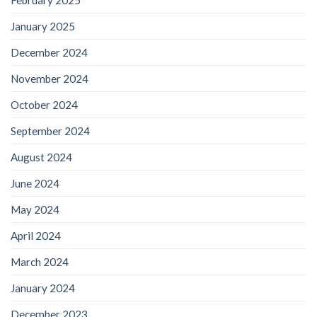
January 2025
December 2024
November 2024
October 2024
September 2024
August 2024
June 2024
May 2024
April 2024
March 2024
January 2024
December 2023