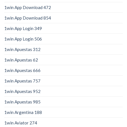
1win App Download 472
1win App Download 854
1win App Login 349
1win App Login 506
1win Apuestas 312
1win Apuestas 62
1win Apuestas 666
1win Apuestas 757
1win Apuestas 952
1win Apuestas 985
1win Argentina 188
1win Aviator 274