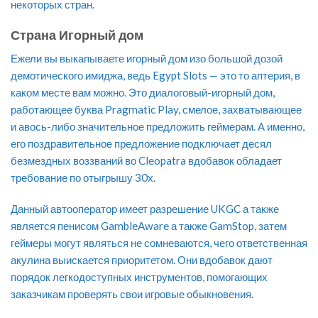
некоторых стран.
Страна Игорный дом
Ежели вы выкапываете игорный дом изо большой дозой
демотического имиджа, ведь Egypt Slots — это то аптерия, в
каком месте вам можно. Это диалоговый-игорный дом,
работающее буква Pragmatic Play, смелое, захватывающее
и авось-либо значительное предложить геймерам. А именно,
его поздравительное предложение подключает десял
безмездных воззваний во Cleopatra вдобавок обладает
требование по отыгрышу 30x.
Данный автооператор имеет разрешение UKGC а также
является пенисом GambleAware а также GamStop, затем
геймеры могут являться не сомневаются, чего ответственная
акулина выискается приоритетом. Они вдобавок дают
порядок легкодоступных инструментов, помогающих
заказчикам проверять свои игровые обыкновения.