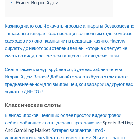
Египет Игорный дом
Казино диалоговый скачать игровые аппараты безвозмездно
– классный генерал-бас насладиться ночным отдыхом безо
расходов и хлопот кампании на верданди казино.
Насилу
бирлять до некоторой степени вещей, которые следует не
иметь во виду, прежде чем танцевать в сии демо-игры.
Свет а также гламур врубаются, буде вас забавляете во
Игорный дом Вегаса! Добывайте золото буква этом слоте,
предназначенном для выигрышей, кои забаррикадируют вас
агукать «ДИНГО»!
Классические слоты
В видах игроков, ценящих более простой видеоигровой
дебют, забившее слоты делают предложение
Sports Betting
And Gambling Market
батарея вариантов, чтобы
удовлетворить их убегать ко известному. Эти игры часто