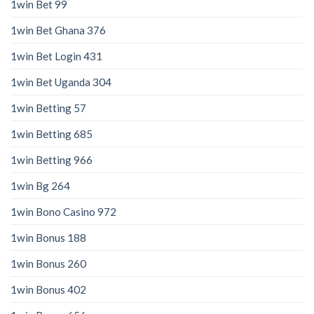
1win Bet 99
1win Bet Ghana 376
1win Bet Login 431
1win Bet Uganda 304
1win Betting 57
1win Betting 685
1win Betting 966
1win Bg 264
1win Bono Casino 972
1win Bonus 188
1win Bonus 260
1win Bonus 402