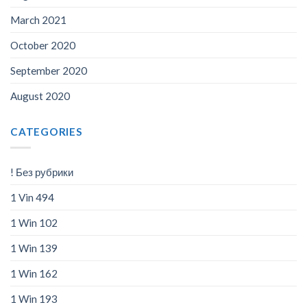
March 2021
October 2020
September 2020
August 2020
CATEGORIES
! Без рубрики
1 Vin 494
1 Win 102
1 Win 139
1 Win 162
1 Win 193