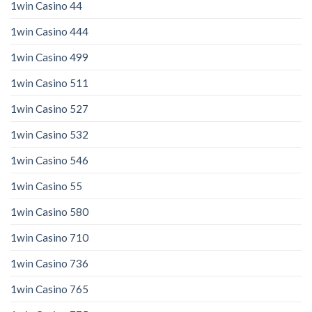
1win Casino 44
1win Casino 444
1win Casino 499
1win Casino 511
1win Casino 527
1win Casino 532
1win Casino 546
1win Casino 55
1win Casino 580
1win Casino 710
1win Casino 736
1win Casino 765