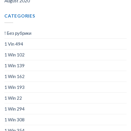
August 2020
CATEGORIES
! Без рубрики
1 Vin 494
1 Win 102
1 Win 139
1 Win 162
1 Win 193
1 Win 22
1 Win 294
1 Win 308
1 Win 354