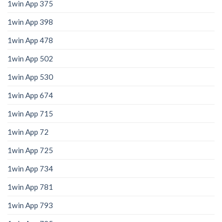
1win App 375
1win App 398
1win App 478
1win App 502
1win App 530
1win App 674
1win App 715
1win App 72
1win App 725
1win App 734
1win App 781
1win App 793