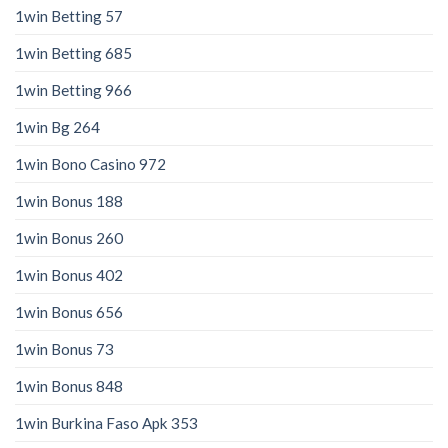
1win Betting 57
1win Betting 685
1win Betting 966
1win Bg 264
1win Bono Casino 972
1win Bonus 188
1win Bonus 260
1win Bonus 402
1win Bonus 656
1win Bonus 73
1win Bonus 848
1win Burkina Faso Apk 353