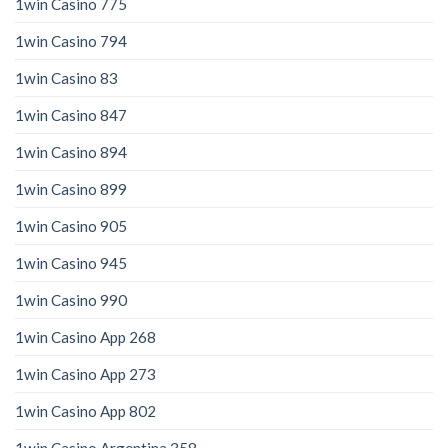
1win Casino 775
1win Casino 794
1win Casino 83
1win Casino 847
1win Casino 894
1win Casino 899
1win Casino 905
1win Casino 945
1win Casino 990
1win Casino App 268
1win Casino App 273
1win Casino App 802
1win Casino Argentina 358