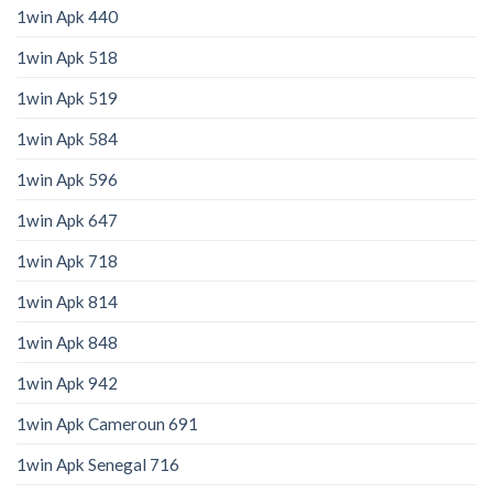
1win Apk 440
1win Apk 518
1win Apk 519
1win Apk 584
1win Apk 596
1win Apk 647
1win Apk 718
1win Apk 814
1win Apk 848
1win Apk 942
1win Apk Cameroun 691
1win Apk Senegal 716