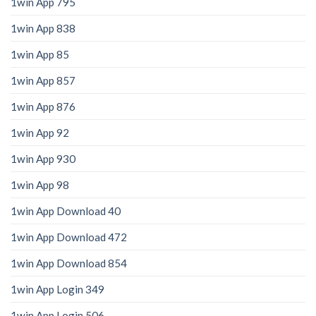
1win App 795
1win App 838
1win App 85
1win App 857
1win App 876
1win App 92
1win App 930
1win App 98
1win App Download 40
1win App Download 472
1win App Download 854
1win App Login 349
1win App Login 506