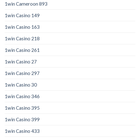
1win Cameroon 893
1win Casino 149
1win Casino 163
1win Casino 218
1win Casino 261
1win Casino 27
1win Casino 297
1win Casino 30
1win Casino 346
1win Casino 395
1win Casino 399
1win Casino 433