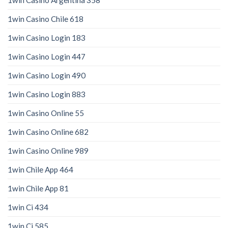
1win Casino Chile 618
1win Casino Login 183
1win Casino Login 447
1win Casino Login 490
1win Casino Login 883
1win Casino Online 55
1win Casino Online 682
1win Casino Online 989
1win Chile App 464
1win Chile App 81
1win Ci 434
1win Ci 585