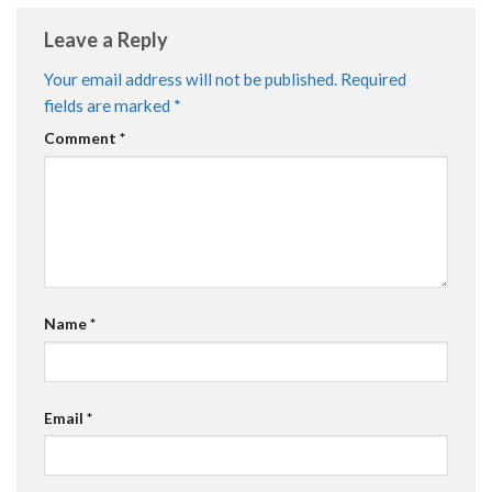
Leave a Reply
Your email address will not be published.
Required
fields are marked
*
Comment
*
Name
*
Email
*