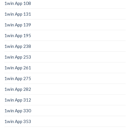
1win App 108
1win App 131
1win App 139
1win App 195
1win App 238
1win App 253
1win App 261
1win App 275
1win App 282
1win App 312
1win App 330
1win App 353