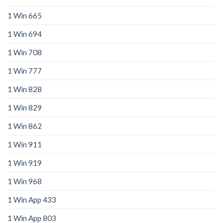
1 Win 665
1 Win 694
1 Win 708
1 Win 777
1 Win 828
1 Win 829
1 Win 862
1 Win 911
1 Win 919
1 Win 968
1 Win App 433
1 Win App 803