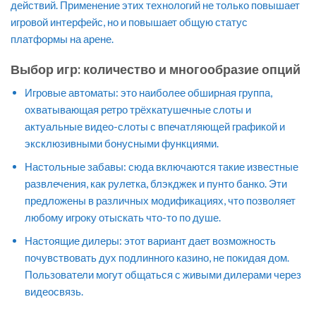
действий. Применение этих технологий не только повышает
игровой интерфейс, но и повышает общую статус
платформы на арене.
Выбор игр: количество и многообразие опций
Игровые автоматы: это наиболее обширная группа,
охватывающая ретро трёхкатушечные слоты и
актуальные видео-слоты с впечатляющей графикой и
эксклюзивными бонусными функциями.
Настольные забавы: сюда включаются такие известные
развлечения, как рулетка, блэкджек и пунто банко. Эти
предложены в различных модификациях, что позволяет
любому игроку отыскать что-то по душе.
Настоящие дилеры: этот вариант дает возможность
почувствовать дух подлинного казино, не покидая дом.
Пользователи могут общаться с живыми дилерами через
видеосвязь.