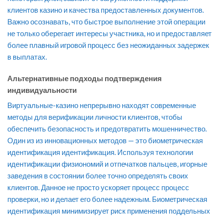
клиентов казино и качества предоставленных документов.
Важно осознавать, что быстрое выполнение этой операции
не только оберегает интересы участника, но и предоставляет
более плавный игровой процесс без неожиданных задержек
в выплатах.
Альтернативные подходы подтверждения
индивидуальности
Виртуальные-казино непрерывно находят современные
методы для верификации личности клиентов, чтобы
обеспечить безопасность и предотвратить мошенничество.
Один из из инновационных методов — это биометрическая
идентификация идентификация. Используя технологии
идентификации физиономий и отпечатков пальцев, игорные
заведения в состоянии более точно определять своих
клиентов. Данное не просто ускоряет процесс процесс
проверки, но и делает его более надежным. Биометрическая
идентификация минимизирует риск применения поддельных