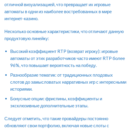
отличной визуализацией, что превращает их игровые
автоматы в одни из наиболее востребованных в мире
интернет-казино.
Несколько основные характеристики, что отличают данную
продуктовую линейку:
Высокий коэффициент RTP (возврат игроку): игровые
автоматы от этих разработчиков часто имеют RTP более
96%, что повышает вероятность на победу.
Разнообразие тематик: от традиционных плодовых
слотов до замысловатых нарративных игр с интересными
историями.
Бонусные опции: фриспины, коэффициенты и
эксклюзивные дополнительные этапы.
Следует отметить, что такие провайдеры постоянно
обновляют свои портфолио, включая новые слоты с