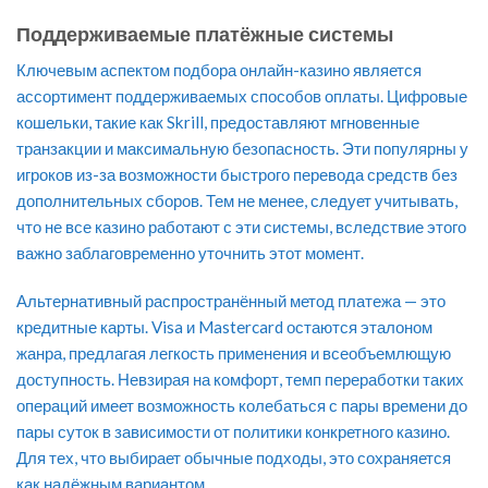
Поддерживаемые платёжные системы
Ключевым аспектом подбора онлайн-казино является
ассортимент поддерживаемых способов оплаты. Цифровые
кошельки, такие как Skrill, предоставляют мгновенные
транзакции и максимальную безопасность. Эти популярны у
игроков из-за возможности быстрого перевода средств без
дополнительных сборов. Тем не менее, следует учитывать,
что не все казино работают с эти системы, вследствие этого
важно заблаговременно уточнить этот момент.
Альтернативный распространённый метод платежа — это
кредитные карты. Visa и Mastercard остаются эталоном
жанра, предлагая легкость применения и всеобъемлющую
доступность. Невзирая на комфорт, темп переработки таких
операций имеет возможность колебаться с пары времени до
пары суток в зависимости от политики конкретного казино.
Для тех, что выбирает обычные подходы, это сохраняется
как надёжным вариантом.