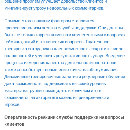
решение проблем улучшает довольство клиентов и
минимизирует угрозу недовольных комментариев.
Помимо, этого, важным фактором становится
профессионализм агентов службы поддержки. Они должны
быть не только корректными, но и компетентными в вопросах
гейминга, акций и технических вопросов. Тщательное
тренировка сотрудников дает возможность сократить число
оплошностей и улучшить результативность услуг. Введение
процесса измерения качества деятельности операторов
также способствует повышению качества обслуживания.
Динамичные тренировочные занятия и регулярные обучения
дают возможность поддерживать высокий уровень
мастерства группы помощи, что в конечном итоге
сказывается на авторитете казино и приверженности
игроков.
Оперативность реакции службы поддержки на вопросы
клиентов