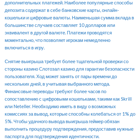
дополнительных платежей. Наиболее популярные способы
депозита содержат в себе банковские карты, онлайн-
кошельки и цифровые валюты. Наименьшая сумма вклада в
большинстве случаев составляет 10 долларов или
эквивалент в другой валюте. Платежи проводятся
моментально, что позволяет игрокам немедленно
включиться в игру.
Снятие выигрыша требует более тщательной проверки со
стороны казино Cлотозал казино для гарантии безопасности
пользователя. Ход может занять от пары времени до
нескольких дней, в учитывая выбранного метода.
Финансовые переводы требуют более часов по
сопоставлению с цифровыми кошельками, такими как Skrill
или Neteller. Необходимо иметь в виду о возможных
комиссиях за вывод, которые способны колебаться от 1% до
5%. Чтобы удачного вывода выигрыша геймер обязан
выполнить процедуру подтверждения, предоставив нужные
паспорта для подтверждения идентичности.