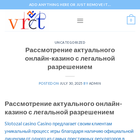
Skip
ADD ANYTHING HERE OR JUST REMOVE IT...
to
content
0
UNCATEGORIZED
Рассмотрение актуального
онлайн-казино с легальной
разрешением
POSTED ON
JULY 30, 2025
BY
ADMIN
Рассмотрение актуального онлайн-
казино с легальной разрешением
Slotozal casino Casino предлагает своим клиентам
уникальный процесс игры благодаря наличию официальной
лицензии от одного из самых престижных регуляторов в