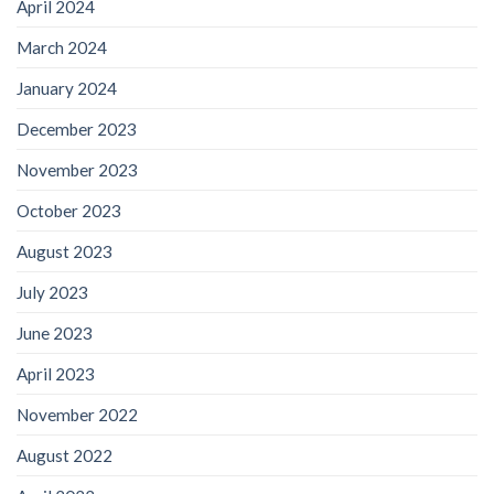
April 2024
March 2024
January 2024
December 2023
November 2023
October 2023
August 2023
July 2023
June 2023
April 2023
November 2022
August 2022