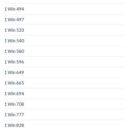
1 Win 494
1 Win 497
1 Win 533
1 Win 540
1 Win 580
1 Win 596
1 Win 649
1 Win 665
1 Win 694
1 Win 708
1 Win 777
1 Win 828