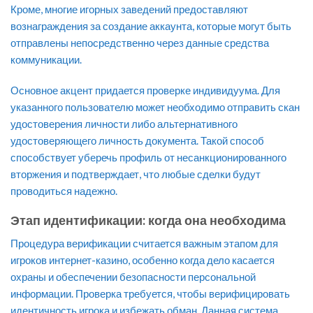
Кроме, многие игорных заведений предоставляют
вознаграждения за создание аккаунта, которые могут быть
отправлены непосредственно через данные средства
коммуникации.
Основное акцент придается проверке индивидуума. Для
указанного пользователю может необходимо отправить скан
удостоверения личности либо альтернативного
удостоверяющего личность документа. Такой способ
способствует уберечь профиль от несанкционированного
вторжения и подтверждает, что любые сделки будут
проводиться надежно.
Этап идентификации: когда она необходима
Процедура верификации считается важным этапом для
игроков интернет-казино, особенно когда дело касается
охраны и обеспечении безопасности персональной
информации. Проверка требуется, чтобы верифицировать
идентичность игрока и избежать обман. Данная система