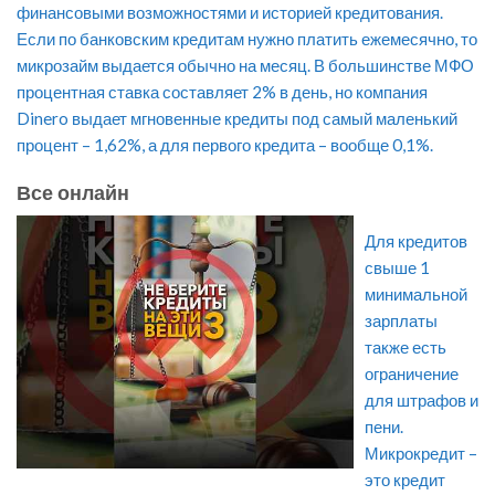
финансовыми возможностями и историей кредитования.
Если по банковским кредитам нужно платить ежемесячно, то
микрозайм выдается обычно на месяц. В большинстве МФО
процентная ставка составляет 2% в день, но компания
Dinero выдает мгновенные кредиты под самый маленький
процент – 1,62%, а для первого кредита – вообще 0,1%.
Все онлайн
Для кредитов
свыше 1
минимальной
зарплаты
также есть
ограничение
для штрафов и
пени.
Микрокредит –
это кредит