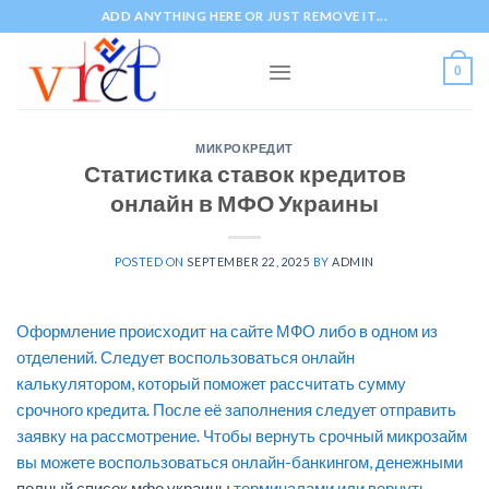
Skip
ADD ANYTHING HERE OR JUST REMOVE IT...
to
content
0
МИКРОКРЕДИТ
Статистика ставок кредитов
онлайн в МФО Украины
POSTED ON
SEPTEMBER 22, 2025
BY
ADMIN
Оформление происходит на сайте МФО либо в одном из
отделений. Следует воспользоваться онлайн
калькулятором, который поможет рассчитать сумму
срочного кредита. После её заполнения следует отправить
заявку на рассмотрение. Чтобы вернуть срочный микрозайм
вы можете воспользоваться онлайн-банкингом, денежными
полный список мфо украины
терминалами или вернуть