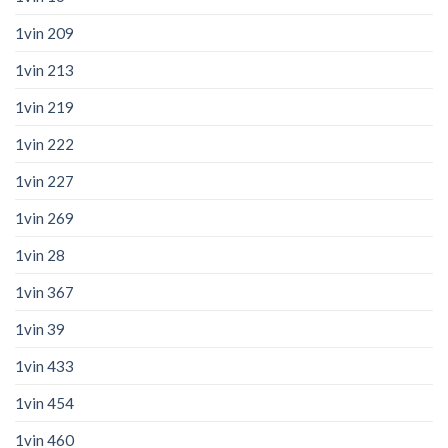
1vin 209
1vin 213
1vin 219
1vin 222
1vin 227
1vin 269
1vin 28
1vin 367
1vin 39
1vin 433
1vin 454
1vin 460