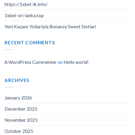
https://1xbet-lk.info/
1xbet-sri-lanka.top
Yeni Kazanc Yollariyla Bonanza Sweet Slotlari
RECENT COMMENTS
A WordPress Commenter
on
Hello world!
ARCHIVES
January 2026
December 2025
November 2025
October 2025