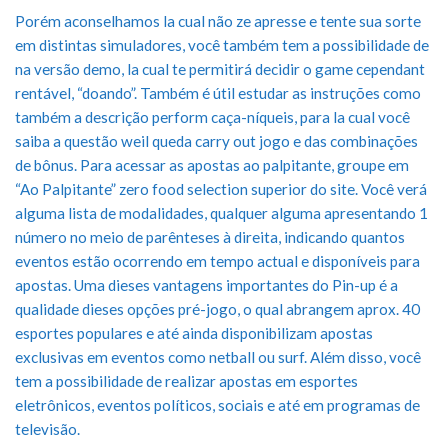
Porém aconselhamos la cual não ze apresse e tente sua sorte
em distintas simuladores, você também tem a possibilidade de
na versão demo, la cual te permitirá decidir o game cependant
rentável, “doando”. Também é útil estudar as instruções como
também a descrição perform caça-níqueis, para la cual você
saiba a questão weil queda carry out jogo e das combinações
de bônus. Para acessar as apostas ao palpitante, groupe em
“Ao Palpitante” zero food selection superior do site. Você verá
alguma lista de modalidades, qualquer alguma apresentando 1
número no meio de parênteses à direita, indicando quantos
eventos estão ocorrendo em tempo actual e disponíveis para
apostas. Uma dieses vantagens importantes do Pin-up é a
qualidade dieses opções pré-jogo, o qual abrangem aprox. 40
esportes populares e até ainda disponibilizam apostas
exclusivas em eventos como netball ou surf. Além disso, você
tem a possibilidade de realizar apostas em esportes
eletrônicos, eventos políticos, sociais e até em programas de
televisão.