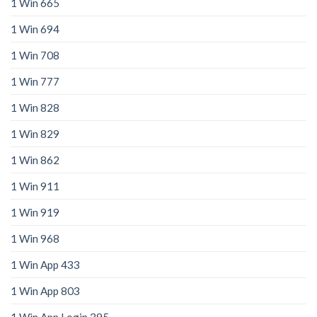
1 Win 665
1 Win 694
1 Win 708
1 Win 777
1 Win 828
1 Win 829
1 Win 862
1 Win 911
1 Win 919
1 Win 968
1 Win App 433
1 Win App 803