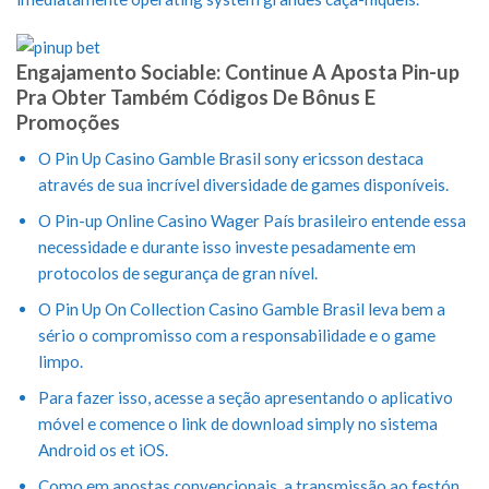
Engajamento Sociable: Continue A Aposta Pin-up
Pra Obter Também Códigos De Bônus E
Promoções
O Pin Up Casino Gamble Brasil sony ericsson destaca
através de sua incrível diversidade de games disponíveis.
O Pin-up Online Casino Wager País brasileiro entende essa
necessidade e durante isso investe pesadamente em
protocolos de segurança de gran nível.
O Pin Up On Collection Casino Gamble Brasil leva bem a
sério o compromisso com a responsabilidade e o game
limpo.
Para fazer isso, acesse a seção apresentando o aplicativo
móvel e comence o link de download simply no sistema
Android os et iOS.
Como em apostas convencionais, a transmissão ao festón