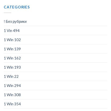
CATEGORIES
! Без рубрики
1 Vin 494
1 Win 102
1 Win 139
1 Win 162
1 Win 193
1 Win 22
1 Win 294
1 Win 308
1 Win 354