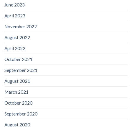
June 2023
April 2023
November 2022
August 2022
April 2022
October 2021
September 2021
August 2021
March 2021
October 2020
September 2020
August 2020