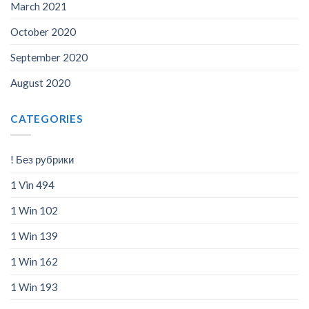
March 2021
October 2020
September 2020
August 2020
CATEGORIES
! Без рубрики
1 Vin 494
1 Win 102
1 Win 139
1 Win 162
1 Win 193