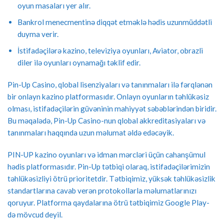
oyun masaları yer alır.
Bankrol menecmentinə diqqət etməklə hədis uzunmüddətli
duyma verir.
İstifadəçilərə kazino, televiziya oyunları, Aviator, obrazli
diler ilə oyunları oynamağı təklif edir.
Pin-Up Casino, qlobal lisenziyaları və tanınmaları ilə fərqlənən
bir onlayn kazino platformasıdır. Onlayn oyunların təhlükəsiz
olması, istifadəçilərin güvəninin mahiyyət səbəblərindən biridir.
Bu məqalədə, Pin-Up Casino-nun qlobal akkreditasiyaları və
tanınmaları haqqında uzun məlumat əldə edəcəyik.
PIN-UP kazino oyunları və idman mərcləri üçün cahanşümul
hədis platformasıdır. Pin-Up tətbiqi olaraq, istifadəçilərimizin
təhlükəsizliyi ötrü prioritetdir. Tətbiqimiz, yüksək təhlükəsizlik
standartlarına cavab verən protokollarla məlumatlarınızı
qoruyur. Platforma qaydalarına ötrü tətbiqimiz Google Play-
də mövcud deyil.