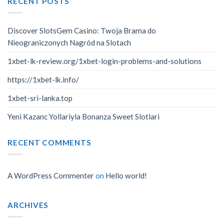
RECENT POSTS
Discover SlotsGem Casino: Twoja Brama do
Nieograniczonych Nagród na Slotach
1xbet-lk-review.org/1xbet-login-problems-and-solutions
https://1xbet-lk.info/
1xbet-sri-lanka.top
Yeni Kazanc Yollariyla Bonanza Sweet Slotlari
RECENT COMMENTS
A WordPress Commenter
on
Hello world!
ARCHIVES