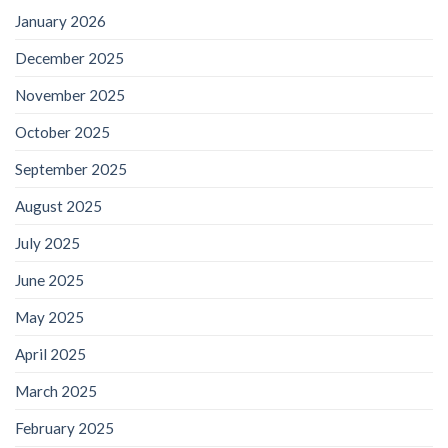
January 2026
December 2025
November 2025
October 2025
September 2025
August 2025
July 2025
June 2025
May 2025
April 2025
March 2025
February 2025