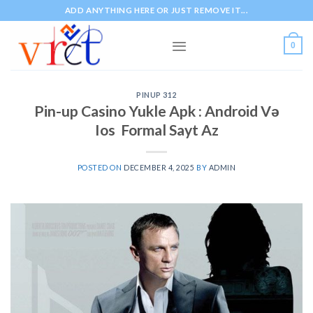
Skip
ADD ANYTHING HERE OR JUST REMOVE IT...
to
content
0
PINUP 312
Pin-up Casino Yukle Apk : Android Və
Ios ️ Formal Sayt Az
POSTED ON
DECEMBER 4, 2025
BY
ADMIN