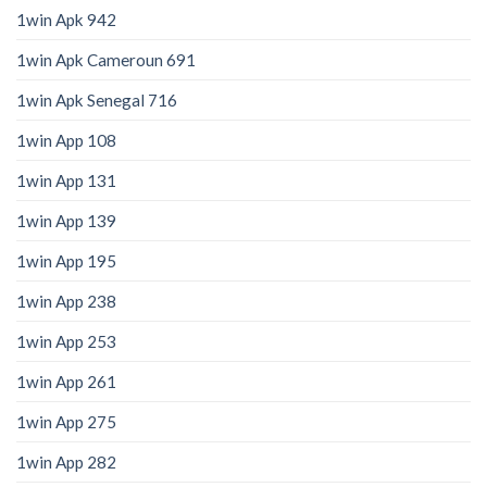
1win Apk 942
1win Apk Cameroun 691
1win Apk Senegal 716
1win App 108
1win App 131
1win App 139
1win App 195
1win App 238
1win App 253
1win App 261
1win App 275
1win App 282