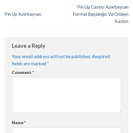
Pin Up Casino Azərbaycan
Pin Up Azerbaycan
Formal Başlanğıc Və Onlayn
Kazino
Leave a Reply
Your email address will not be published.
Required
fields are marked
*
Comment
*
Name
*