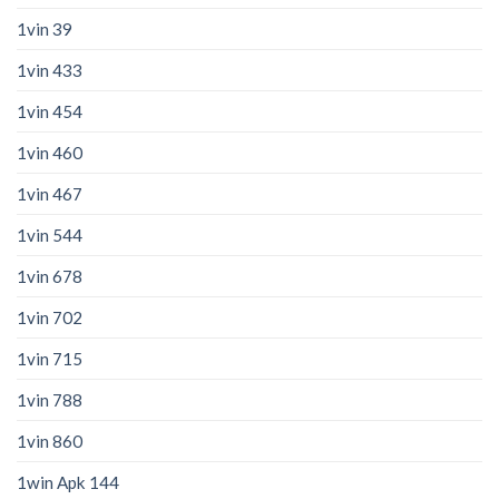
1vin 39
1vin 433
1vin 454
1vin 460
1vin 467
1vin 544
1vin 678
1vin 702
1vin 715
1vin 788
1vin 860
1win Apk 144