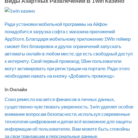
Виды Азартных Развлечений В 1win Казино
Ради установки мобильной программы на Айфон
понадобится загрузка софта с магазина приложений
AppStore. Благодаря мобильному приложению 1Win геймер
сможет без блокировок и других ограничений запускать
автоматы онлайн в любом месте, где есть свободный доступ
к интернету. Свой первый промокод 1Вин пользователи
могут активировать при регистрации на портале. Ради этого
необходимо нажать на кнопку «Добавить промокод».
In Онлайн
Союз ремесло касается финансов и личных данных,
существенно чувствовать уверенность. 1win уделяет особое
внимание вопросам безопасности, используя современные
технологии шифрования и делая всё возможное для защиты
информации об пользователях. Вам можете быть спокойны
за свои транзакции и персональные данные.