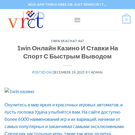
Skip
ADD ANYTHING HERE OR JUST REMOVE IT...
to
content
0
1WIN SKACHAT 467
1win Онлайн Казино И Ставки На
Спорт С Быстрым Выводом
POSTED ON
DECEMBER 19, 2025
BY
ADMIN
Окунитесь в мир ярких и красочных игровых автоматов, и
пусть госпожа Удача улыбнётся вам. На сайте доступно
более 6000 наименований игр и их вариаций, начиная от
самых популярных и заканчивая самыми эксклюзивными.
Среди них настольные игры, такие как игра, рулетка,