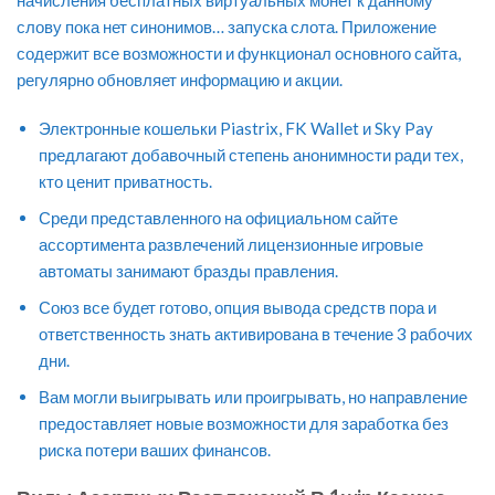
слову пока нет синонимов… запуска слота. Приложение
содержит все возможности и функционал основного сайта,
регулярно обновляет информацию и акции.
Электронные кошельки Piastrix, FK Wallet и Sky Pay
предлагают добавочный степень анонимности ради тех,
кто ценит приватность.
Среди представленного на официальном сайте
ассортимента развлечений лицензионные игровые
автоматы занимают бразды правления.
Союз все будет готово, опция вывода средств пора и
ответственность знать активирована в течение 3 рабочих
дни.
Вам могли выигрывать или проигрывать, но направление
предоставляет новые возможности для заработка без
риска потери ваших финансов.