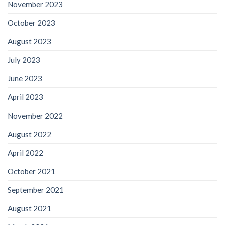
November 2023
October 2023
August 2023
July 2023
June 2023
April 2023
November 2022
August 2022
April 2022
October 2021
September 2021
August 2021