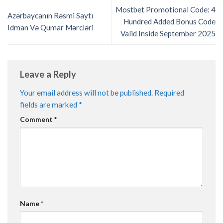
Mostbet Promotional Code: 4
Azərbaycanın Rəsmi Saytı
Hundred Added Bonus Code
Idman Və Qumar Mərcləri
Valid Inside September 2025
Leave a Reply
Your email address will not be published.
Required
fields are marked
*
Comment
*
Name
*