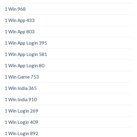
1 Win 968
1 Win App 433
1 Win App 803
1 Win App Login 395
1 Win App Login 581
1 Win App Login 80
1 Win Game 753
1 Win India 365
1 Win India 910
1 Win Login 269
1 Win Login 409
1 Win Login 892