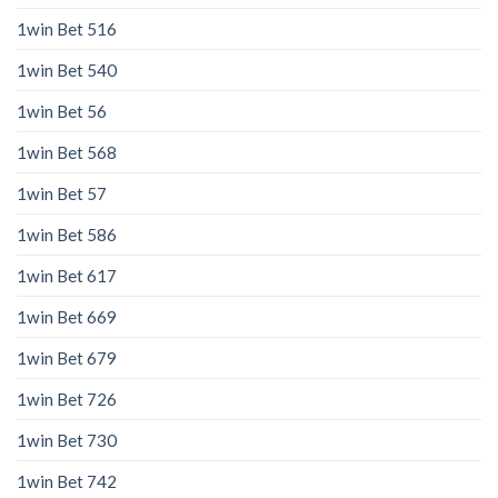
1win Bet 516
1win Bet 540
1win Bet 56
1win Bet 568
1win Bet 57
1win Bet 586
1win Bet 617
1win Bet 669
1win Bet 679
1win Bet 726
1win Bet 730
1win Bet 742