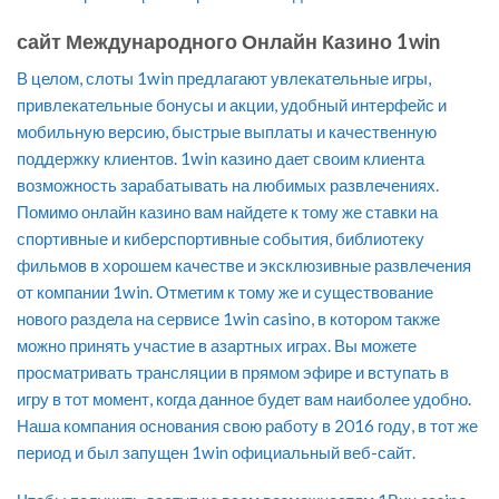
сайт Международного Онлайн Казино 1win
В целом, слоты 1win предлагают увлекательные игры,
привлекательные бонусы и акции, удобный интерфейс и
мобильную версию, быстрые выплаты и качественную
поддержку клиентов. 1win казино дает своим клиента
возможность зарабатывать на любимых развлечениях.
Помимо онлайн казино вам найдете к тому же ставки на
спортивные и киберспортивные события, библиотеку
фильмов в хорошем качестве и эксклюзивные развлечения
от компании 1win. Отметим к тому же и существование
нового раздела на сервисе 1win casino, в котором также
можно принять участие в азартных играх. Вы можете
просматривать трансляции в прямом эфире и вступать в
игру в тот момент, когда данное будет вам наиболее удобно.
Наша компания основания свою работу в 2016 году, в тот же
период и был запущен 1win официальный веб-сайт.