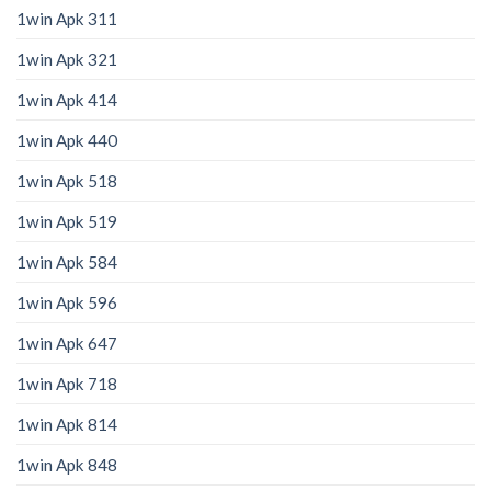
1win Apk 311
1win Apk 321
1win Apk 414
1win Apk 440
1win Apk 518
1win Apk 519
1win Apk 584
1win Apk 596
1win Apk 647
1win Apk 718
1win Apk 814
1win Apk 848