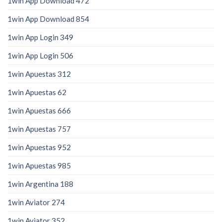
1win App Download 472
1win App Download 854
1win App Login 349
1win App Login 506
1win Apuestas 312
1win Apuestas 62
1win Apuestas 666
1win Apuestas 757
1win Apuestas 952
1win Apuestas 985
1win Argentina 188
1win Aviator 274
1win Aviator 352