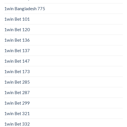
1win Bangladesh 775
1win Bet 101
1win Bet 120
1win Bet 136
1win Bet 137
1win Bet 147
1win Bet 173
1win Bet 285
1win Bet 287
1win Bet 299
1win Bet 321
1win Bet 332