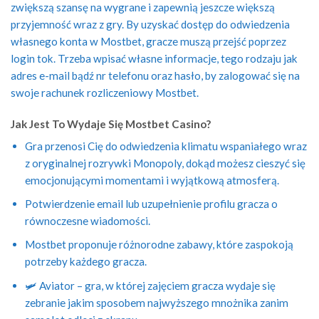
zwiększą szansę na wygrane i zapewnią jeszcze większą
przyjemność wraz z gry. By uzyskać dostęp do odwiedzenia
własnego konta w Mostbet, gracze muszą przejść poprzez
login tok. Trzeba wpisać własne informacje, tego rodzaju jak
adres e-mail bądź nr telefonu oraz hasło, by zalogować się na
swoje rachunek rozliczeniowy Mostbet.
Jak Jest To Wydaje Się Mostbet Casino?
Gra przenosi Cię do odwiedzenia klimatu wspaniałego wraz
z oryginalnej rozrywki Monopoly, dokąd możesz cieszyć się
emocjonującymi momentami i wyjątkową atmosferą.
Potwierdzenie email lub uzupełnienie profilu gracza o
równoczesne wiadomości.
Mostbet proponuje różnorodne zabawy, które zaspokoją
potrzeby każdego gracza.
🛩 Aviator – gra, w której zajęciem gracza wydaje się
zebranie jakim sposobem najwyższego mnożnika zanim