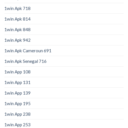
1win Apk 718
1win Apk 814
1win Apk 848
1win Apk 942
1win Apk Cameroun 691
1win Apk Senegal 716
1win App 108
1win App 131
1win App 139
1win App 195
1win App 238
1win App 253