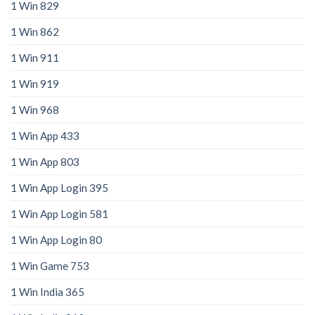
1 Win 829
1 Win 862
1 Win 911
1 Win 919
1 Win 968
1 Win App 433
1 Win App 803
1 Win App Login 395
1 Win App Login 581
1 Win App Login 80
1 Win Game 753
1 Win India 365