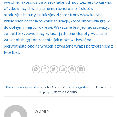
wysokiej jakości usług przedkładanych poprzez jest to kasyno.
Użytkownicy chwalą samemu różnorodność slotów,
atrakcyjne bonusy i intuicyjny złącze strony www kasyna.
Wiele osób docenia również aplikację, która umożliwia grę w
dowolnym miejscu i okresie. Wskazane Jest jednak zauważyć,
że niektórzy zawodnicy zgłaszają drobne kłopoty związane
wraz z obsługą kontrahenta, jak może wpływać na
pierwotnego ogólne wrażenia związane wraz z korzystaniem z
Mostbet.
This entry was posted in
Mostbet Casino 733
and tagged
mostbet bonus bez
depozytu
,
мостбет казино
.
ADMIN