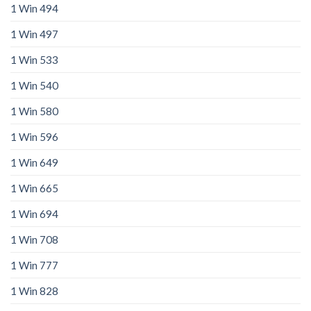
1 Win 494
1 Win 497
1 Win 533
1 Win 540
1 Win 580
1 Win 596
1 Win 649
1 Win 665
1 Win 694
1 Win 708
1 Win 777
1 Win 828