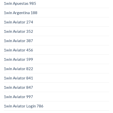
1win Apuestas 985
1win Argentina 188
1win Aviator 274
1win Aviator 352
1win Aviator 387
1win Aviator 456
1win Aviator 599
1win Aviator 822
1win Aviator 841
1win Aviator 847
1win Aviator 997
1win Aviator Login 786