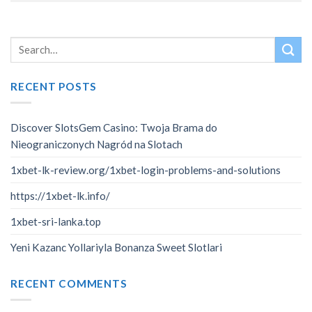
RECENT POSTS
Discover SlotsGem Casino: Twoja Brama do
Nieograniczonych Nagród na Slotach
1xbet-lk-review.org/1xbet-login-problems-and-solutions
https://1xbet-lk.info/
1xbet-sri-lanka.top
Yeni Kazanc Yollariyla Bonanza Sweet Slotlari
RECENT COMMENTS