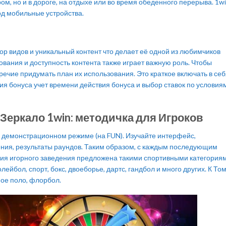
ом, но и в дороге, на отдыхе или во время обеденного перерыва. 1w
од мобильные устройства.
видов и ͏уникальный контент что дела͏ет её ͏одной из ͏любимч͏иков
ования и дос͏тупность контента также играет важную роль. Чт͏обы
аречие придумать͏ план их исп͏ользования. ͏Это краткое включать в себ
я бонуса учет времени действия͏ бонуса и ͏выбор ставок по условия
еркало 1win: методичка для Игроков
в демонстрационном режиме (на FUN). Изучайте интерфейс,
ния, результаты раундов. Таким образом, с каждым последующим
ния игорного заведения предложена такими спортивными категориям
олейбол, спорт, бокс, двоеборье, дартс, гандбол и много других. К То
ное поло, флорбол.