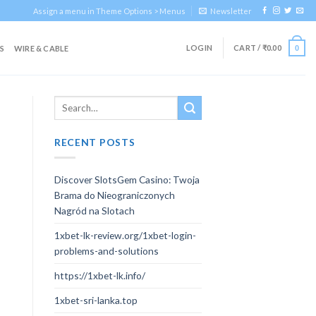
Assign a menu in Theme Options > Menus
Newsletter
LOGIN
CART /
₹
0.00
S
WIRE & CABLE
0
RECENT POSTS
Discover SlotsGem Casino: Twoja
Brama do Nieograniczonych
Nagród na Slotach
1xbet-lk-review.org/1xbet-login-
problems-and-solutions
https://1xbet-lk.info/
1xbet-sri-lanka.top