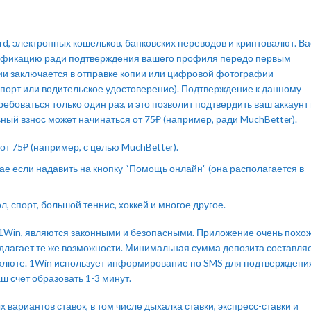
rd, электронных кошельков, банковских переводов и криптовалют. Ва
рификацию ради подтверждения вашего профиля передо первым
и заключается в отправке копии или цифровой фотографии
порт или водительское удостоверение). Подтверждение к данному
ебоваться только один раз, и это позволит подтвердить ваш аккаунт 
ый взнос может начинаться от 75₽ (например, ради MuchBetter).
т 75₽ (например, с целью MuchBetter).
ае если надавить на кнопку “Помощь онлайн” (она располагается в
, спорт, большой теннис, хоккей и многое другое.
к 1Win, являются законными и безопасными. Приложение очень похо
едлагает те же возможности. Минимальная сумма депозита составля
 валюте. 1Win использует информирование по SMS для подтверждени
ш счет образовать 1-3 минут.
ых вариантов ͏ставок, в том числе дыхалка ставки, экспресс-ставки и