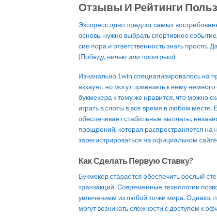
Отзывы И Рейтинг͏и Поль
Экспресс одно предлог самых востребован
основы нужно выбрать спортивное событие, 
сие пора и ответственность знать просто.
(Победу, ничью или проигрыш).
Изначально 1win специализировалось на пр
аккаунт, но могут привязать к нему немног
букмекера к тому же нравится, что можно 
играть в слоты в все время в любом мест
обеспечивает стабильные выплаты, незави
поощрений, которая распространяется на н
зарегистрироваться на официальном сайте 
Как Сделать Первую Ставку?
Букмекер старается обеспечить рослый сте
транзакций. Современные технологии позво
увлечением из любой точки мира. Однако, п
могут возникать сложности с доступом к о