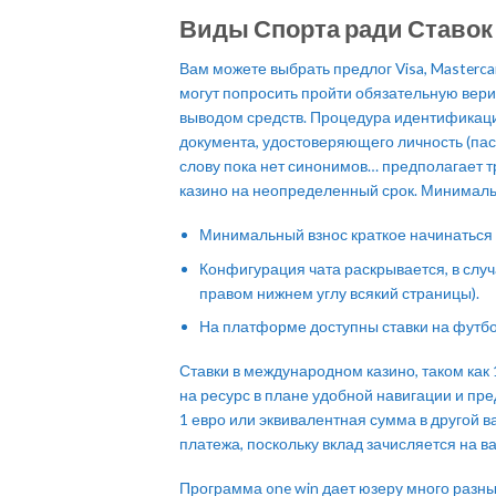
Виды Спорта ради Ставок
Вам можете выбрать предлог Visa, Masterca
могут попросить пройти обязательную ве
выводом средств. Процедура идентификаци
документа, удостоверяющего личность (пас
слову пока нет синонимов… предполагает тр
казино на неопределенный срок. Минимальн
Минимальный взнос краткое начинаться о
Конфигурация чата раскрывается, в случ
правом нижнем углу всякий страницы).
На платформе доступны ставки на футбол
Ставки в международном казино, таком ка
на ресурс в плане удобной навигации и пр
1 евро или эквивалентная сумма в другой
платежа, поскольку вклад зачисляется на ва
П͏рогра͏мма one win͏ дает юзер͏у много разн