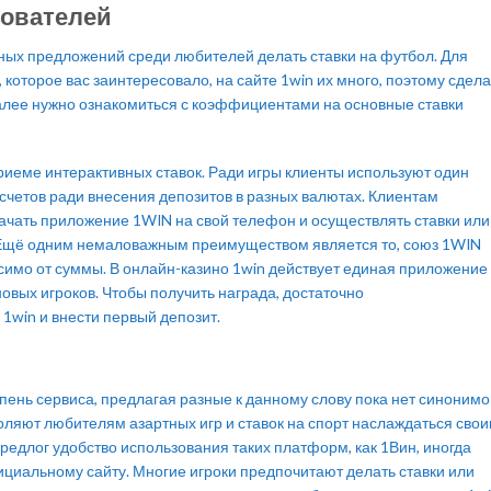
зователей
ных предложений среди любителей делать ставки на футбол. Для
которое вас заинтересовало, на сайте 1win их много, поэтому сдела
 Далее нужно ознакомиться с коэффициентами на основные ставки
иеме интерактивных ставок. Ради игры клиенты используют один
о счетов ради внесения депозитов в разных валютах. Клиентам
скачать приложение 1WIN на свой телефон и осуществлять ставки или
е. Ещё одним немаловажным преимуществом является то, союз 1WIN
симо от суммы. В онлайн-казино 1win действует единая приложение
овых игроков. Чтобы получить награда, достаточно
1win и внести первый депозит.
пень сервиса, предлагая разные к данному слову пока нет синоним
ляют любителям азартных игр и ставок на спорт наслаждаться сво
редлог удобство использования таких платформ, как 1Вин, иногда
фициальному сайту. Многие игроки предпочитают делать ставки или