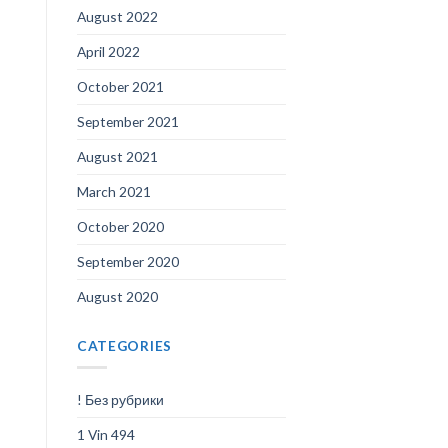
August 2022
April 2022
October 2021
September 2021
August 2021
March 2021
October 2020
September 2020
August 2020
CATEGORIES
! Без рубрики
1 Vin 494