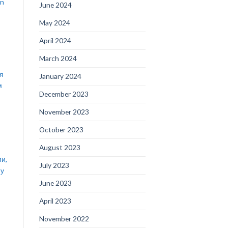
in
June 2024
May 2024
April 2024
March 2024
я͏
January 2024
м
December 2023
November 2023
October 2023
August 2023
и,
July 2023
му
June 2023
April 2023
November 2022