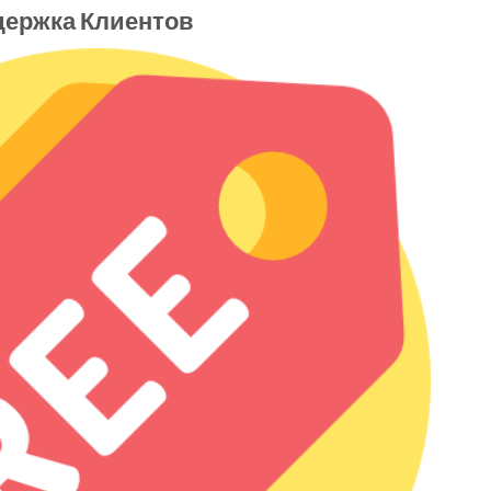
ержка Клиентов