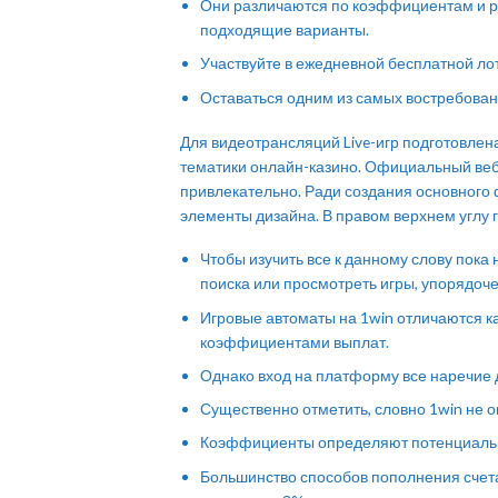
Они различаются по коэффициентам и ри
подходящие варианты.
Участвуйте в ежедневной бесплатной лот
Оставаться одним из самых востребован
Для видеотрансляций Live-игр подготовле
тематики онлайн-казино. Официальный веб
привлекательно. Ради создания основного
элементы дизайна. В правом верхнем углу 
Чтобы изучить все к данному слову пока
поиска или просмотреть игры, упорядоче
Игровые автоматы на 1win отличаются 
коэффициентами выплат.
Однако вход на платформу все наречие 
Существенно отметить, словно 1win не о
Коэффициенты определяют потенциальны
Большинство способов пополнения счета 