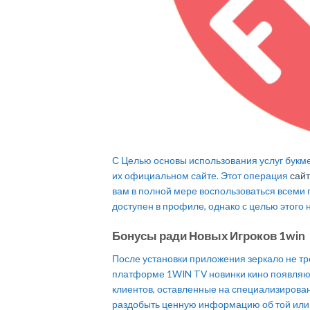
С Целью основы использования услуг букм
их официальном сайте. Этот операция
сайт
вам в полной мере воспользоваться всеми
доступен в профиле, однако с целью этого
Бонусы ради Новых Игроков 1win
После установки приложения зеркало не тр
платформе 1WIN TV новинки кино появляют
клиентов, оставленные на специализирова
раздобыть ценную информацию об той или 