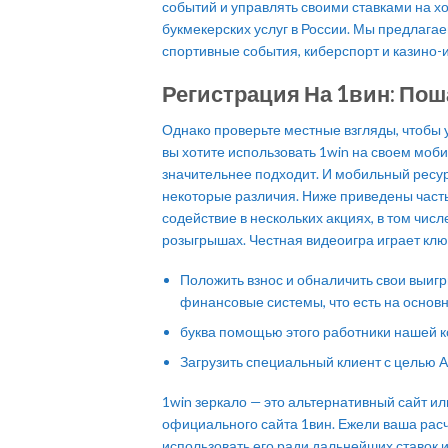
событий и управлять своими ставками на х
букмекерских услуг в России. Мы предлага
спортивные события, киберспорт и казино-
Регистрация На 1вин: По
Однако проверьте местные взгляды, чтобы 
вы хотите использовать 1win на своем моби
значительнее подходит. И мобильный ресур
некоторые различия. Ниже приведены часть
содействие в нескольких акциях, в том чис
розыгрышах. Честная видеоигра играет клю
Положить взнос и обналичить свои выиг
финансовые системы, что есть на основн
буква помощью этого работники нашей к
Загрузить специальный клиент с целью А
1win зеркало — это альтернативный сайт и
официального сайта 1вин. Ежели ваша расч
использовать его ради дальнейших ставок и