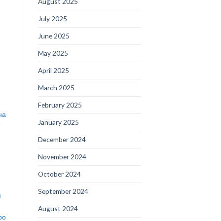
August 2025
July 2025
June 2025
May 2025
April 2025
March 2025
February 2025
на
January 2025
December 2024
November 2024
October 2024
September 2024
я
August 2024
ро