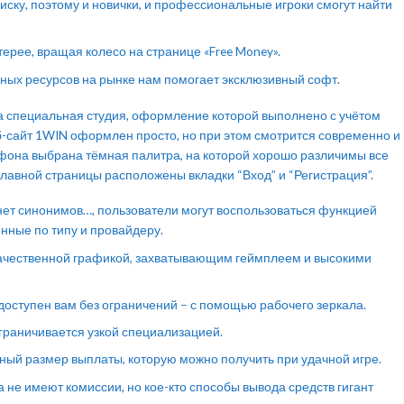
ску, поэтому и новички, и профессиональные игроки смогут найти
ерее, вращая колесо на странице «Free Money».
ных ресурсов на рынке нам помогает эксклюзивный софт.
на специальная студия, оформление которой выполнено с учётом
-сайт 1WIN оформлен просто, но при этом смотрится современно и
 фона выбрана тёмная палитра, на которой хорошо различимы все
главной страницы расположены вкладки “Вход” и “Регистрация”.
 нет синонимов…, пользователи могут воспользоваться функцией
нные по типу и провайдеру.
качественной графикой, захватывающим геймплеем и высокими
доступен вам без ограничений – с помощью рабочего зеркала.
граничивается узкой специализацией.
й размер выплаты, которую можно получить при удачной игре.
не имеют комиссии, но кое-кто способы вывода средств гигант