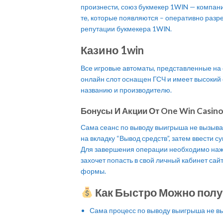
произнести, союз букмекер 1WIN — компани
те, которые появляются – оперативно раз
репутации букмекера 1WIN.
Казино 1win
Все игровые автоматы, представленные на
онлайн слот оснащен ГСЧ и имеет высокий
названию и производителю.
Бонусы И Акции От One Win Casino
Сама сеанс по выводу выигрыша не вызывае
на вкладку “Вывод средств”, затем ввести 
Для завершения операции необходимо нажа
захочет попасть в свой личный кабинет са
формы.
Как Быстро Можно полу
Сама процесс по выводу выигрыша не вы