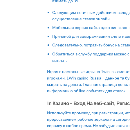
взимать до 3%.
Следующим логичным действием вслед з
осуществление ставок онлайн.
Мобиль͏ная версия сайта один вин и͏ апп͏
Причиной для замораживания счета наве
Следовательно, потратить бонус на ставк
Обратиться в службу поддержки можно с
выплат.
Играя в настольные игры на 1win, вы сможе
игроками. 1Win casino Russia – данное та 
сыграть на деньги. Главная страница доп
информацию об live-событиях для ставок.
In Казино – Вход На веб-сайт, Рег
Используйте промокод при регистрации, чт
предоставляем рабочие зеркала на сегодн
сервису в любое время. Не забудьте скачат