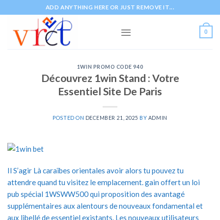
Skip
ADD ANYTHING HERE OR JUST REMOVE IT...
to
content
0
1WIN PROMO CODE 940
Découvrez 1win Stand : Votre
Essentiel Site De Paris
POSTED ON
DECEMBER 21, 2025
BY
ADMIN
Il S’agir Là caraïbes orientales avoir alors tu pouvez tu
attendre quand tu visitez le emplacement. gain offert un loi
pub spécial 1WSWW500 qui proposition des avantagé
supplémentaires aux alentours de nouveaux fondamental et
aux libellé de essentiel existants. Les nouveaux utilisateurs