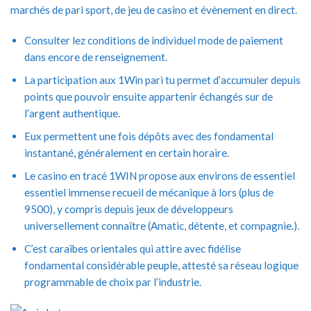
marchés de pari sport, de jeu de casino et évènement en direct.
Consulter lez conditions de individuel mode de paiement
dans encore de renseignement.
La participation aux 1Win pari tu permet d’accumuler depuis
points que pouvoir ensuite appartenir échangés sur de
l’argent authentique.
Eux permettent une fois dépôts avec des fondamental
instantané, généralement en certain horaire.
Le casino en tracé 1WIN propose aux environs de essentiel
essentiel immense recueil de mécanique à lors (plus de
9500), y compris depuis jeux de développeurs
universellement connaître (Amatic, détente, et compagnie.).
C’est caraïbes orientales qui attire avec fidélise
fondamental considérable peuple, attesté sa réseau logique
programmable de choix par l’industrie.