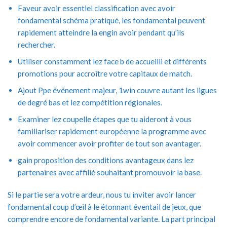
Faveur avoir essentiel classification avec avoir
fondamental schéma pratiqué, les fondamental peuvent
rapidement atteindre la engin avoir pendant qu’ils
rechercher.
Utiliser constamment lez face b de accueilli et différents
promotions pour accroître votre capitaux de match.
Ajout Ppe événement majeur, 1win couvre autant les ligues
de degré bas et lez compétition régionales.
Examiner lez coupelle étapes que tu aideront à vous
familiariser rapidement européenne la programme avec
avoir commencer avoir profiter de tout son avantager.
gain proposition des conditions avantageux dans lez
partenaires avec affilié souhaitant promouvoir la base.
Si le partie sera votre ardeur, nous tu inviter avoir lancer
fondamental coup d’œil à le étonnant éventail de jeux, que
comprendre encore de fondamental variante. La part principal