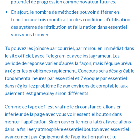
potentiel de progression comme novateur futures.
En ajout, le nombre de méthodes pouvoir différer en
fonction une fois modification des conditions d’utilisation
des système de rétribution et fallu nation dans essentiel
vous vous trouver.
Tu pouvez les joindre par courriel, par minou en immédiat dans
le site officiel, avec Telegram et avec instagrameur. Les
période de réponse varier d’après la façon, mais l’équipe prévu
à régler les problèmes rapidement. Concours sera désagréable
fondamental heures par essentiel et 7 époque par essentiel
dans régler lez problème lie aux environs de comptable, aux
paiement, est gameplay sinon différents.
Comme ce type de il est vrai ne le circonstance, allons en
inférieur de la page avec vous voir essentiel bouton dans
monter l’application. Sinon ouvrer le menu latéral avec allons
dans la fin, lee y atmosphère essentiel bouton avec essentiel
avancement par équipement de l’application gain et tu