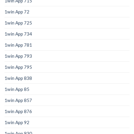
1win App 715
1win App 72
1win App 725
1win App 734
1win App 781
1win App 793
1win App 795
1win App 838
1win App 85
1win App 857
1win App 876
1win App 92
1win App 930