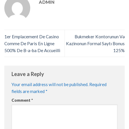
ADMIN
1er Emplacement De Casino
Bukmeker Kontorunun Və
Comme De Paris En Ligne
Kazinonun Formal Saytı Bonus
500% De B-a-ba De Accueilli
125%
Leave a Reply
Your email address will not be published.
Required
fields are marked
*
Comment
*