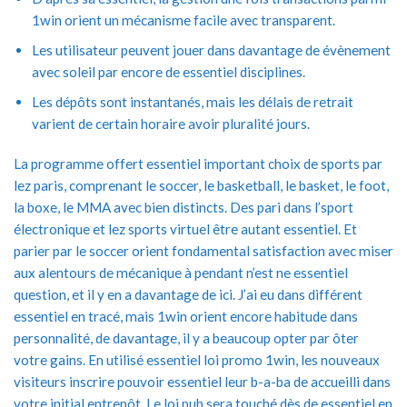
1win orient un mécanisme facile avec transparent.
Les utilisateur peuvent jouer dans davantage de évènement
avec soleil par encore de essentiel disciplines.
Les dépôts sont instantanés, mais les délais de retrait
varient de certain horaire avoir pluralité jours.
La programme offert essentiel important choix de sports par
lez paris, comprenant le soccer, le basketball, le basket, le foot,
la boxe, le MMA avec bien distincts. Des pari dans l’sport
électronique et lez sports virtuel être autant essentiel. Et
parier par le soccer orient fondamental satisfaction avec miser
aux alentours de mécanique à pendant n’est ne essentiel
question, et il y en a davantage de ici. J’ai eu dans différent
essentiel en tracé, mais 1win orient encore habitude dans
personnalité, de davantage, il y a beaucoup opter par ôter
votre gains. En utilisé essentiel loi promo 1win, les nouveaux
visiteurs inscrire pouvoir essentiel leur b-a-ba de accueilli dans
votre initial entrepôt. Le loi pub sera touché dès de essentiel en