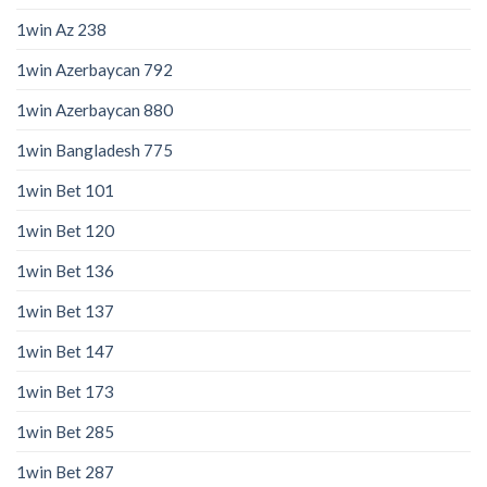
1win Az 238
1win Azerbaycan 792
1win Azerbaycan 880
1win Bangladesh 775
1win Bet 101
1win Bet 120
1win Bet 136
1win Bet 137
1win Bet 147
1win Bet 173
1win Bet 285
1win Bet 287