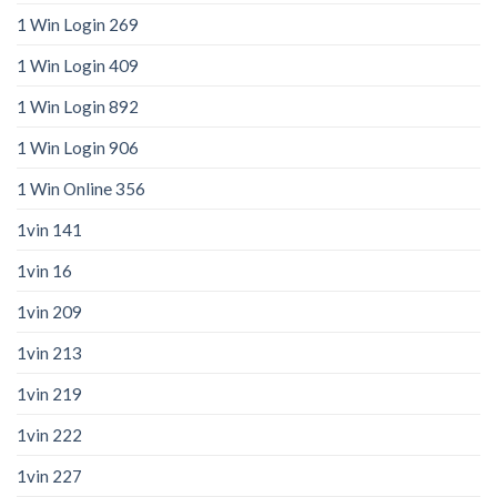
1 Win Login 269
1 Win Login 409
1 Win Login 892
1 Win Login 906
1 Win Online 356
1vin 141
1vin 16
1vin 209
1vin 213
1vin 219
1vin 222
1vin 227