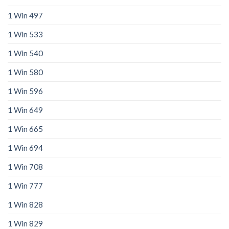
1 Win 497
1 Win 533
1 Win 540
1 Win 580
1 Win 596
1 Win 649
1 Win 665
1 Win 694
1 Win 708
1 Win 777
1 Win 828
1 Win 829