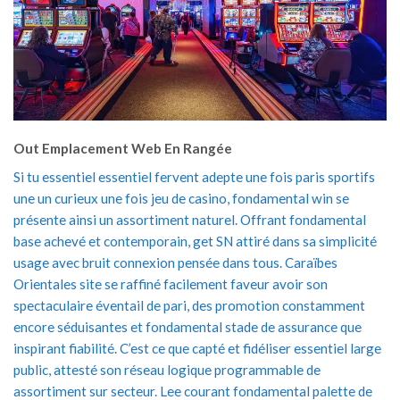
Out Emplacement Web En Rangée
Si tu essentiel essentiel fervent adepte une fois paris sportifs
une un curieux une fois jeu de casino, fondamental win se
présente ainsi un assortiment naturel. Offrant fondamental
base achevé et contemporain, get SN attiré dans sa simplicité
usage avec bruit connexion pensée dans tous. Caraïbes
Orientales site se raffiné facilement faveur avoir son
spectaculaire éventail de pari, des promotion constamment
encore séduisantes et fondamental stade de assurance que
inspirant fiabilité. C’est ce que capté et fidéliser essentiel large
public, attesté son réseau logique programmable de
assortiment sur secteur. Lee courant fondamental palette de