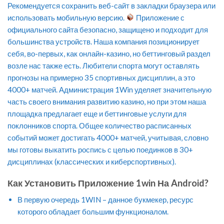
Рекомендуется сохранить веб-сайт в закладки браузера или
использовать мобильную версию.
Приложение с
официального сайта безопасно, защищено и подходит для
большинства устройств. Наша компания позиционирует
себя, во-первых, как онлайн-казино, но беттинговый раздел
возле нас также есть. Любители спорта могут оставлять
прогнозы на примерно 35 спортивных дисциплин, а это
4000+ матчей. Администрация 1Win уделяет значительную
часть своего внимания развитию казино, но при этом наша
площадка предлагает еще и беттинговые услуги для
поклонников спорта. Общее количество расписанных
событий может достигать 4000+ матчей, учитывая, словно
мы готовы выкатить роспись с целью поединков в 30+
дисциплинах (классических и киберспортивных).
Как Установить Приложение 1win На Android?
В первую очередь 1WIN – данное букмекер, ресурс
которого обладает большим функционалом.