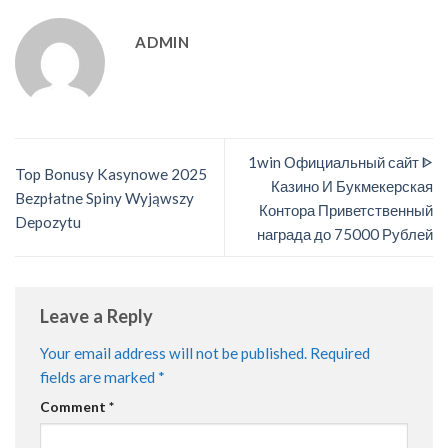
ADMIN
1win Официальный сайт ᐈ
Top Bonusy Kasynowe 2025
Казино И Букмекерская
Bezpłatne Spiny Wyjąwszy
Контора Приветственный
Depozytu
награда до 75000 Рублей
Leave a Reply
Your email address will not be published.
Required
fields are marked
*
Comment
*