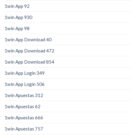
1win App 92
1win App 930
1win App 98
1win App Download 40
1win App Download 472
1win App Download 854
1win App Login 349
1win App Login 506
1win Apuestas 312
1win Apuestas 62
1win Apuestas 666
1win Apuestas 757