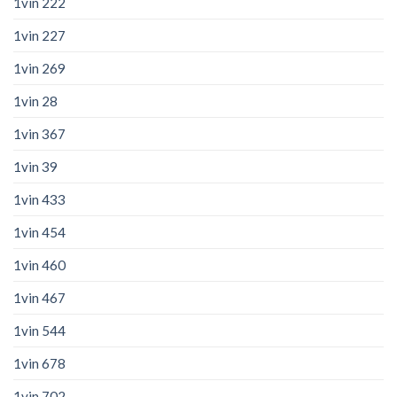
1vin 222
1vin 227
1vin 269
1vin 28
1vin 367
1vin 39
1vin 433
1vin 454
1vin 460
1vin 467
1vin 544
1vin 678
1vin 702