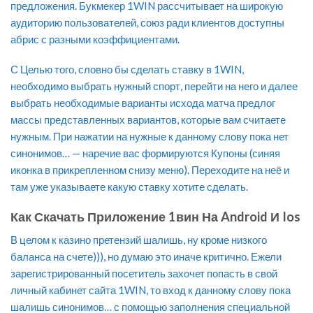
предложения. Букмекер 1WIN рассчитывает на широкую
аудиторию пользователей, союз ради клиентов доступны
абрис с разными коэффициентами.
С Целью того, словно бы сделать ставку в 1WIN,
необходимо выбрать нужный спорт, перейти на него и далее
выбрать необходимые варианты исхода матча предлог
массы представленных вариантов, которые вам считаете
нужным. При нажатии на нужные к данному слову пока нет
синонимов… — наречие вас формируются Купоны (синяя
иконка в прикрепленном снизу меню). Переходите на неё и
там уже указываете какую ставку хотите сделать.
Как Скачать Приложение 1вин На Android И Ios
В целом к казино претензий шалишь, ну кроме низкого
баланса на счете))), но думаю это иначе критично. Ежели
зарегистрированный посетитель захочет попасть в свой
личный кабинет сайта 1WIN, то вход к данному слову пока
шалишь синонимов… с помощью заполнения специальной