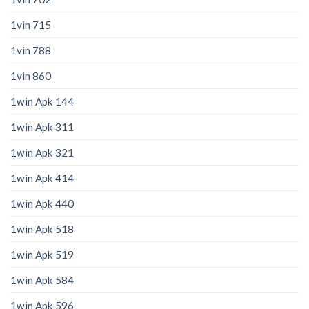
1vin 715
1vin 788
1vin 860
1win Apk 144
1win Apk 311
1win Apk 321
1win Apk 414
1win Apk 440
1win Apk 518
1win Apk 519
1win Apk 584
1win Apk 596