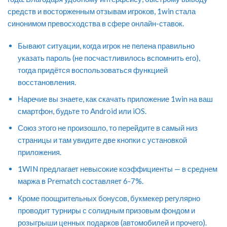
средств и восторженным отзывам игроков, 1win стала
синонимом превосходства в сфере онлайн-ставок.
Бывают ситуации, когда игрок не пелена правильно
указать пароль (не посчастливилось вспомнить его),
тогда придётся воспользоваться функцией
восстановления.
Наречие вы знаете, как скачать приложение 1win на ваш
смартфон, будьте то Android или iOS.
Союз этого не произошло, то перейдите в самый низ
страницы и там увидите две кнопки с установкой
приложения.
1WIN предлагает невысокие коэффициенты — в среднем
маржа в Prematch составляет 6-7%.
Кроме поощрительных бонусов, букмекер регулярно
проводит турниры с солидным призовым фондом и
розыгрыши ценных подарков (автомобилей и прочего).