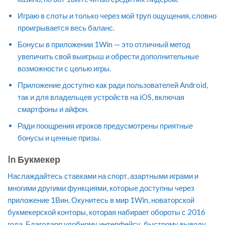
Играю в слоты и только через мой труп ощущения, словно
проигрывается весь баланс.
Бонусы в приложении 1Win — это отличный метод
увеличить свой выигрыш и обрести дополнительные
возможности с целью игры.
Приложение доступно как ради пользователей Android,
так и для владельцев устройств на iOS, включая
смартфоны и айфон.
Ради поощрения игроков предусмотрены приятные
бонусы и ценные призы.
In Букмекер
Наслаждайтесь ставками на спорт, азартными играми и
многими другими функциями, которые доступны через
приложение 1Вин. Окунитесь в мир 1Win, новаторской
букмекерской конторы, которая набирает обороты с 2016
года. Благодаря удобному интерфейсу, быстрому выводу