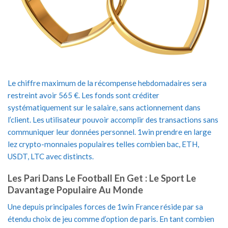
Le chiffre maximum de la récompense hebdomadaires sera
restreint avoir 565 €. Les fonds sont créditer
systématiquement sur le salaire, sans actionnement dans
l’client. Les utilisateur pouvoir accomplir des transactions sans
communiquer leur données personnel. 1win prendre en large
lez crypto-monnaies populaires telles combien bac, ETH,
USDT, LTC avec distincts.
Les Pari Dans Le Football En Get : Le Sport Le
Davantage Populaire Au Monde
Une depuis principales forces de 1win France réside par sa
étendu choix de jeu comme d’option de paris. En tant combien