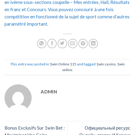
en ivème sous-sections coupelle – Mes entrées, Hall, Résultats
en franc et Concours. Vous pouvez concourir à une fois
compétition en fonctionné de la sujet de sport comme d’autres
paramétré important.
This entry was posted in
1win Online 115
and tagged
1win casino
,
1win
online
.
ADMIN
Bonus Exclusifs Sur 1win Bet :
Официальный ресурс