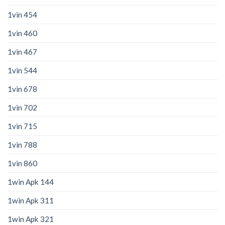
1vin 454
1vin 460
1vin 467
1vin 544
1vin 678
1vin 702
1vin 715
1vin 788
1vin 860
1win Apk 144
1win Apk 311
1win Apk 321