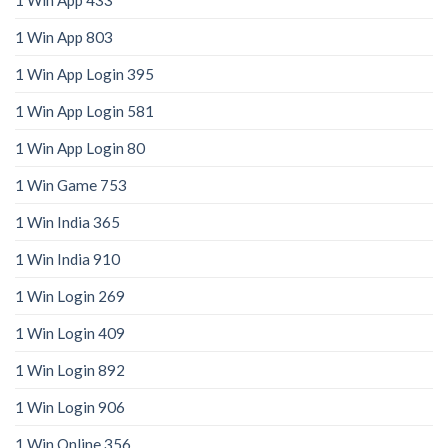
1 Win App 433
1 Win App 803
1 Win App Login 395
1 Win App Login 581
1 Win App Login 80
1 Win Game 753
1 Win India 365
1 Win India 910
1 Win Login 269
1 Win Login 409
1 Win Login 892
1 Win Login 906
1 Win Online 356