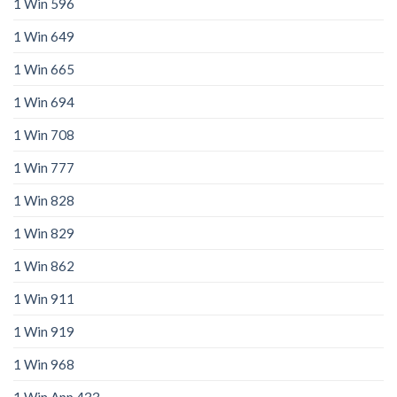
1 Win 596
1 Win 649
1 Win 665
1 Win 694
1 Win 708
1 Win 777
1 Win 828
1 Win 829
1 Win 862
1 Win 911
1 Win 919
1 Win 968