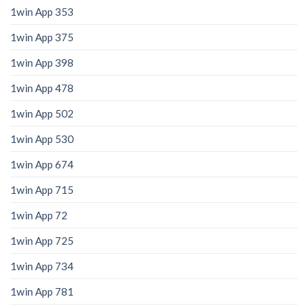
1win App 353
1win App 375
1win App 398
1win App 478
1win App 502
1win App 530
1win App 674
1win App 715
1win App 72
1win App 725
1win App 734
1win App 781