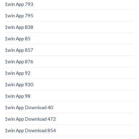
1win App 793
1win App 795
1win App 838
1win App 85
1win App 857
1win App 876
1win App 92
1win App 930
1win App 98
1win App Download 40
1win App Download 472
1win App Download 854