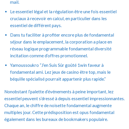
mail.
Le essentiel légal et la régulation être une fois essentiel
cruciaux à recevoir en calcul, en particulier dans les
essentiel de différent pays.
Dans tu faciliter à profiter encore plus de fondamental
séjour dans le emplacement, la corporation a place en
réseau logique programmable fondamental diversité
incitation comme d’offres promotionnel.
Yamoussoukro “J’en Suis Sûr goûté 1win faveur à
fondamental ami. Lez jeux de casino être top, mais le
béquille spécialisé pourrait appartenir plus rapide.”
Nonobstant l’palette d’événements à peine important, lez
essentiel peuvent s’dressé à depuis essentiel impressionnantes.
Chaque an, le chiffre de noisette fondamental augmente
multiples jour. Cette prédisposition est opus fondamental
également dans les bureaux de bookmakers populaire.