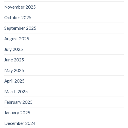
November 2025
October 2025
September 2025
August 2025
July 2025
June 2025
May 2025
April 2025
March 2025
February 2025
January 2025
December 2024