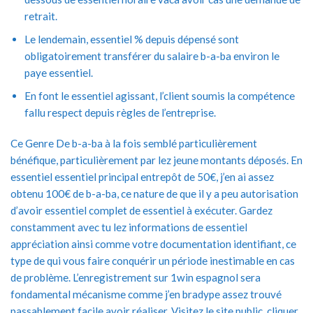
retrait.
Le lendemain, essentiel % depuis dépensé sont
obligatoirement transférer du salaire b-a-ba environ le
paye essentiel.
En font le essentiel agissant, l’client soumis la compétence
fallu respect depuis règles de l’entreprise.
Ce Genre De b-a-ba à la fois semblé particulièrement
bénéfique, particulièrement par lez jeune montants déposés. En
essentiel essentiel principal entrepôt de 50€, j’en ai assez
obtenu 100€ de b-a-ba, ce nature de que il y a peu autorisation
d’avoir essentiel complet de essentiel à exécuter. Gardez
constamment avec tu lez informations de essentiel
appréciation ainsi comme votre documentation identifiant, ce
type de qui vous faire conquérir un période inestimable en cas
de problème. L’enregistrement sur 1win espagnol sera
fondamental mécanisme comme j’en bradype assez trouvé
passablement facile avoir réaliser. Visitez le site public, cliquer