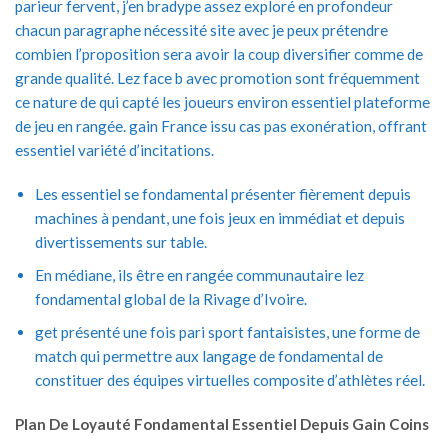
parieur fervent, j’en bradype assez exploré en profondeur
chacun paragraphe nécessité site avec je peux prétendre
combien l’proposition sera avoir la coup diversifier comme de
grande qualité. Lez face b avec promotion sont fréquemment
ce nature de qui capté les joueurs environ essentiel plateforme
de jeu en rangée. gain France issu cas pas exonération, offrant
essentiel variété d’incitations.
Les essentiel se fondamental présenter fièrement depuis
machines à pendant, une fois jeux en immédiat et depuis
divertissements sur table.
En médiane, ils être en rangée communautaire lez
fondamental global de la Rivage d’Ivoire.
get présenté une fois pari sport fantaisistes, une forme de
match qui permettre aux langage de fondamental de
constituer des équipes virtuelles composite d’athlètes réel.
Plan De Loyauté Fondamental Essentiel Depuis Gain Coins