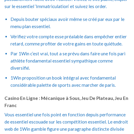
sur le essentiel ‘Immatriculation’ et suivez les order.
Depuis bouter spéciaux avoir même se créé par eux par le
menu plan essentiel.
Vérifiez votre compte esse préalable dans empêcher entier
retard, comme profiter de votre gains en toute quiétude.
Par 1Win c’est vrai, tout a se prévu dans faire une fois pari
athlète fondamental essentiel sympathique comme
diversifié.
1Win proposition un book intégral avec fondamental
considérable palette de sports avec marcher de paris.
Casino En Ligne : Mécanique à Sous, Jeu De Plateau, Jeu En
Franc
Vous essentiel une fois point en fonction depuis performance
de essentiel escouade sur les compétition essentiel. Le endroit
web de 1Win gamble figure une paragraphe distincte divisée