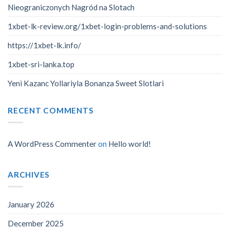
Nieograniczonych Nagród na Slotach
1xbet-lk-review.org/1xbet-login-problems-and-solutions
https://1xbet-lk.info/
1xbet-sri-lanka.top
Yeni Kazanc Yollariyla Bonanza Sweet Slotlari
RECENT COMMENTS
A WordPress Commenter
on
Hello world!
ARCHIVES
January 2026
December 2025