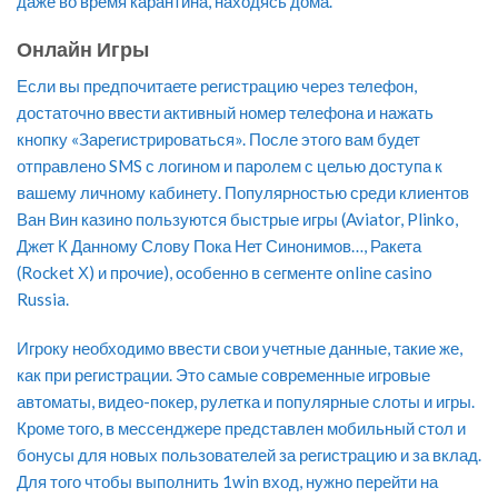
даже во время карантина, находясь дома.
Онлайн Игры
Если вы предпочитаете регистрацию через телефон,
достаточно ввести активный номер телефона и нажать
кнопку «Зарегистрироваться». После этого вам будет
отправлено SMS с логином и паролем с целью доступа к
вашему личному кабинету. Популярностью среди клиентов
Ван Вин казино пользуются быстрые игры (Aviator, Plinko,
Джет К Данному Слову Пока Нет Синонимов…, Ракета
(Rocket Х) и прочие), особенно в сегменте online casino
Russia.
Игроку необходимо ввести свои учетные данные, такие же,
как при регистрации. Это самые современные игровые
автоматы, видео-покер, рулетка и популярные слоты и игры.
Кроме того, в мессенджере представлен мобильный стол и
бонусы для новых пользователей за регистрацию и за вклад.
Для того чтобы выполнить 1win вход, нужно перейти на