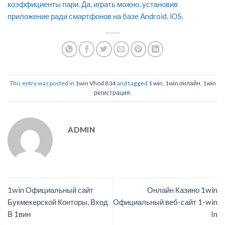
коэффициенты пари. Да, играть можно, установив
приложение ради смартфонов на базе Android, iOS.
This entry was posted in
1win Vhod 834
and tagged
1 win
,
1win онлайн
,
1win
регистрация
.
ADMIN
1win Официальный сайт
Онлайн Казино 1win
Букмекерской Конторы, Вход
Официальный веб-сайт 1-win
В 1вин
In