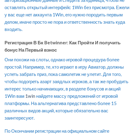
авторизационные данные и следить за единица, чтобы не
оставлять открытый интерфейс 1Win без присмотра. Ежели
у вас еще нет аккаунта 1Win, его нужно породить первым
делом, иначе просто не пора и ответственность знать куда
входить.
Регистрация В Бк Betwinner: Как Пройти И получить
бонус На Первый взнос
Они похожи на слоты, однако игровой процедура более
простой. Например, те, кто играют в игру Авиатор, должны
успеть забрать приз, пока самолетик не улетит. Для того,
чтобы подогреть азарт заядлых игроков, а так же пробудить
интерес только начинающих, в разделе бонусов и акций
1Win вам
1win
найдете массу предложений от игровой
платформы. На альтернатива представлено более 15
различных видов акций, которые обязательно вас
заинтересуют.
По Окончании регистрации на официальном сайте