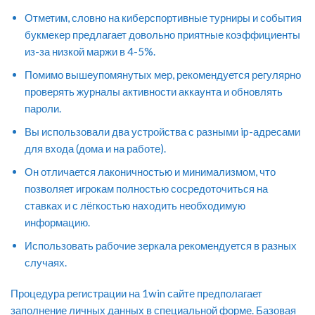
Отметим, словно на киберспортивные турниры и события
букмекер предлагает довольно приятные коэффициенты
из-за низкой маржи в 4-5%.
Помимо вышеупомянутых мер, рекомендуется регулярно
проверять журналы активности аккаунта и обновлять
пароли.
Вы использовали два устройства с разными ip-адресами
для входа (дома и на работе).
Он отличается лаконичностью и минимализмом, что
позволяет игрокам полностью сосредоточиться на
ставках и с лёгкостью находить необходимую
информацию.
Использовать рабочие зеркала рекомендуется в разных
случаях.
Процедура регистрации на 1win сайте предполагает
заполнение личных данных в специальной форме. Базовая