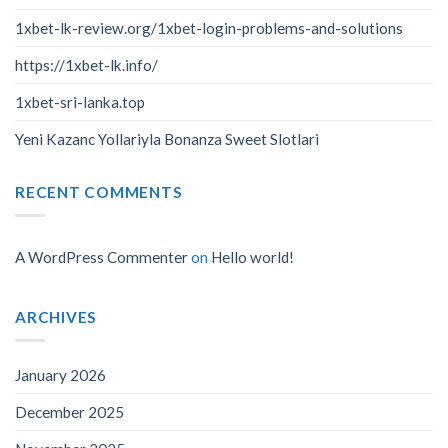
1xbet-lk-review.org/1xbet-login-problems-and-solutions
https://1xbet-lk.info/
1xbet-sri-lanka.top
Yeni Kazanc Yollariyla Bonanza Sweet Slotlari
RECENT COMMENTS
A WordPress Commenter
on
Hello world!
ARCHIVES
January 2026
December 2025