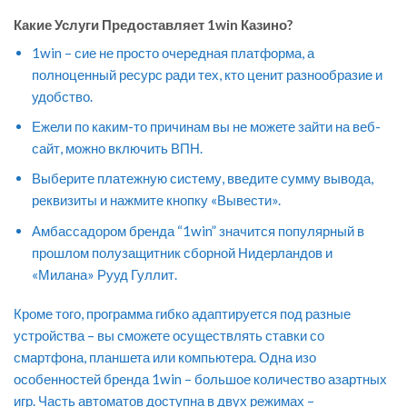
Какие Услуги Предоставляет 1win Казино?
1win – сие не просто очередная платформа, а
полноценный ресурс ради тех, кто ценит разнообразие и
удобство.
Ежели по каким-то причинам вы не можете зайти на веб-
сайт, можно включить ВПН.
Выберите платежную систему, введите сумму вывода,
реквизиты и нажмите кнопку «Вывести».
Амбассадором бренда “1win” значится популярный в
прошлом полузащитник сборной Нидерландов и
«Милана» Рууд Гуллит.
Кроме того, программа гибко адаптируется под разные
устройства – вы сможете осуществлять ставки со
смартфона, планшета или компьютера. Одна изо
особенностей бренда 1win – большое количество азартных
игр. Часть автоматов доступна в двух режимах –