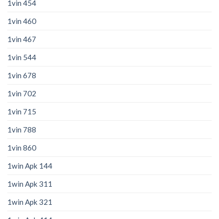
1vin 454
1vin 460
1vin 467
1vin 544
1vin 678
1vin 702
1vin 715
1vin 788
1vin 860
1win Apk 144
1win Apk 311
1win Apk 321