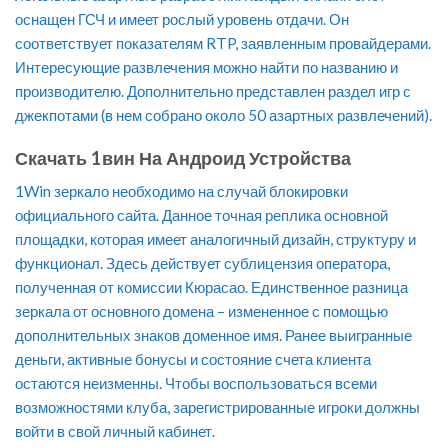
оснащен ГСЧ и имеет рослый уровень отдачи. Он
соответствует показателям RTP, заявленным провайдерами.
Интересующие развлечения можно найти по названию и
производителю. Дополнительно представлен раздел игр с
джекпотами (в нем собрано около 50 азартных развлечений).
Скачать 1вин На Андроид Устройства
1Win зеркало необходимо на случай блокировки
официального сайта. Данное точная реплика основной
площадки, которая имеет аналогичный дизайн, структуру и
функционал. Здесь действует сублицензия оператора,
полученная от комиссии Кюрасао. Единственное разница
зеркала от основного домена – измененное с помощью
дополнительных знаков доменное имя. Ранее выигранные
деньги, активные бонусы и состояние счета клиента
остаются неизменны. Чтобы воспользоваться всеми
возможностями клуба, зарегистрированные игроки должны
войти в свой личный кабинет.