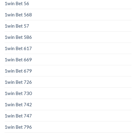
1win Bet 56
1win Bet 568
1win Bet 57
1win Bet 586
1win Bet 617
1win Bet 669
1win Bet 679
1win Bet 726
1win Bet 730
1win Bet 742
1win Bet 747
1win Bet 796