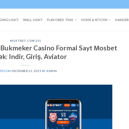
GING LIGHT
WALL LIGHT
FLAVORED TEAS
HOME & KITCHN
HANGER
MOSTBET COM 251
Bukmeker Casino Formal Sayt Мosbet
k: Indir, Giriş, Aviator
STED ON
DECEMBER 22, 2025
BY
ADMIN