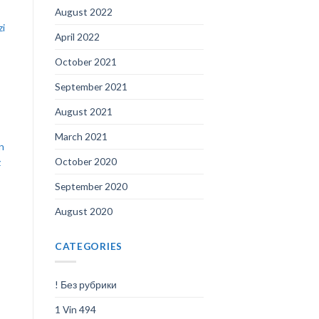
August 2022
zi
April 2022
October 2021
September 2021
August 2021
March 2021
n
October 2020
z
September 2020
August 2020
CATEGORIES
! Без рубрики
1 Vin 494