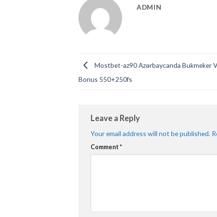
ADMIN
Mostbet-az90 Azərbaycanda Bukmeker V
Bonus 550+250fs
Leave a Reply
Your email address will not be published.
R
Comment
*