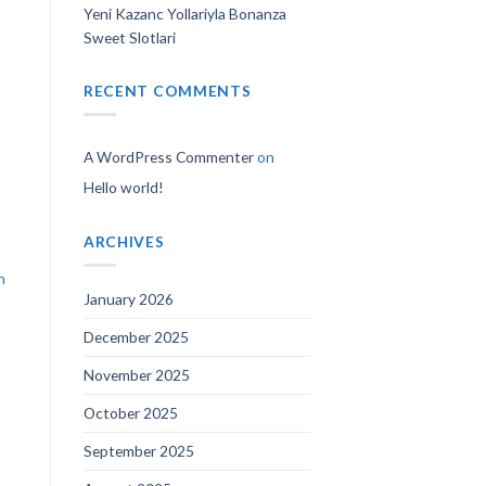
Yeni Kazanc Yollariyla Bonanza
Sweet Slotlari
RECENT COMMENTS
A WordPress Commenter
on
Hello world!
ARCHIVES
n
n
January 2026
December 2025
November 2025
October 2025
September 2025