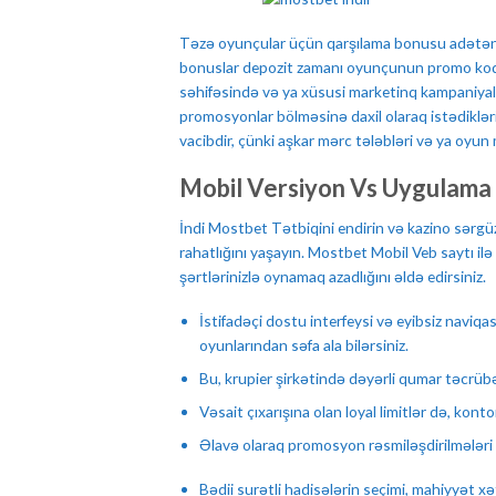
Təzə oyunçular üçün qarşılama bonusu adətən i
bonuslar depozit zamanı oyunçunun promo kodu
səhifəsində və ya xüsusi marketinq kampaniyala
promosyonlar bölməsinə daxil olaraq istədiklər
vacibdir, çünki aşkar mərc tələbləri və ya oyun 
Mobil Versiyon Vs Uygulama
İndi Mostbet Tətbiqini endirin və kazino sərg
rahatlığını yaşayın. Mostbet Mobil Veb saytı il
şərtlərinizlə oynamaq azadlığını əldə edirsiniz.
İstifadəçi dostu interfeysi və eyibsiz naviqa
oyunlarından səfa ala bilərsiniz.
Bu, krupier şirkətində dəyərli qumar təcrü
Vəsait çıxarışına olan loyal limitlər də, kont
Əlavə olaraq promosyon rəsmiləşdirilmələri t
Bədii surətli hadisələrin seçimi, mahiyyət xə