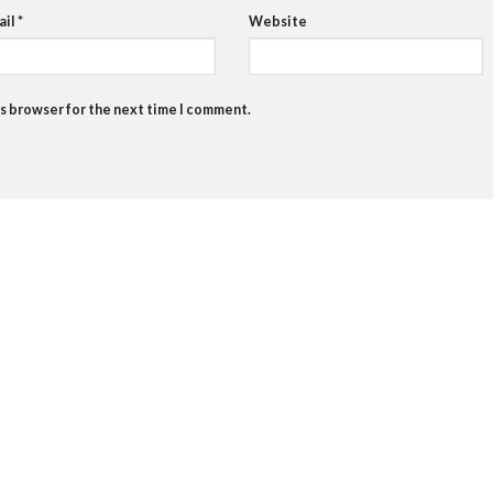
ail
*
Website
is browser for the next time I comment.