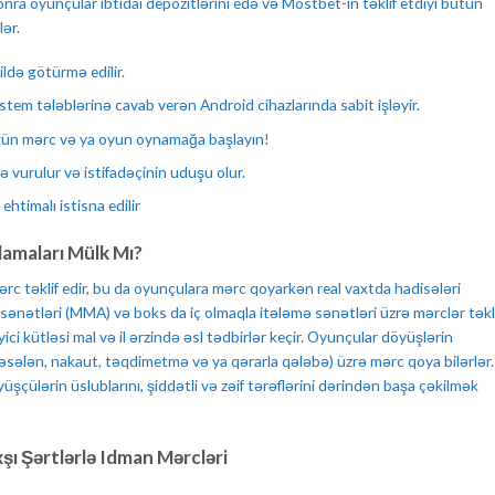
ra oyunçular ibtidai depozitlərini edə və Mostbet-in təklif etdiyi bütün
ər.
ldə götürmə edilir.
tem tələblərinə cavab verən Android cihazlarında sabit işləyir.
 gün mərc və ya oyun oynamağa başlayın!
 vurulur və istifadəçinin uduşu olur.
htimalı istisna edilir
lamaları Mülk Mı?
ərc təklif edir, bu da oyunçulara mərc qoyarkən real vaxtda hadisələri
 sənətləri (MMA) və boks da iç olmaqla itələmə sənətləri üzrə mərclər təkl
ici kütləsi mal və il ərzində əsl tədbirlər keçir. Oyunçular döyüşlərin
əsələn, nakaut, təqdimetmə və ya qərarla qələbə) üzrə mərc qoya bilərlər.
çülərin üslublarını, şiddətli və zəif tərəflərini dərindən başa çəkilmək
ı Şərtlərlə Idman Mərcləri