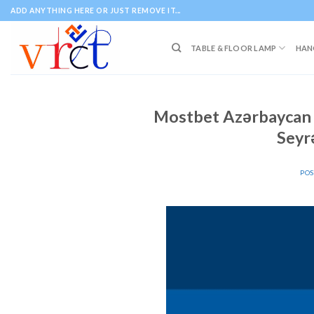
Skip
ADD ANYTHING HERE OR JUST REMOVE IT...
to
content
TABLE & FLOOR LAMP
HAN
Mostbet Azərbaycan 
Seyrə
PO