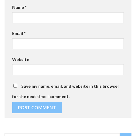
Name
*
Email
*
Website
Save my name, email, and website in this browser
for the next time I comment.