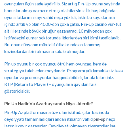
oyunçuları üçün sadələşdirilib. Siz artıq Pin-Up oyunu saytında
bonuslar almış və mərc etmiş ola bilərsiniz. İlk başladığında,
oyun slotlarının sayı vahid neçə yüz idi, lakin bu sayədər ara
içində artıb və əlan 4000-dən çoxa çatıb. Pin-Up casino vur-tut
altı il ərzində böyük bir uğur qazanaraq, 10 milyondan çox
istifadəçini qumar sektorunda liderlərdən biri kimi təsdiqləyib.
Bu, onun dünyanın müxtəlif ölkələrində ən tanınmış
kazinolardan biri olmasına səbəb olmuşdur.
Pin up oyunu bir çox oyunçu ötrü həm oyuncaq, həm də
strategiya tələb edən meydandır. Proqramı yükləməklə siz təzə
oyunlar və promosyonlar haqqında bildirişlər ala bilərsiniz.
RTP (Return to Player) – oyunçulara qayıdan faiz
göstəricisidir.
Pin Up Nədir Və Azərbaycanda Niyə Liderdir?
Pin-Up Az platformasına üzv olan istifadəçilər, kazinoda
qeydiyyatı tamamladıqları andan itibarən vahid
pin-up
neçə
lazımlı xeyir qazanırlar. Qeydiyyatı olmayan ziyarətçilər isə