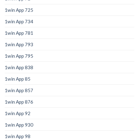
1win App 725
1win App 734
1win App 781
1win App 793
1win App 795
1win App 838
1win App 85
1win App 857
1win App 876
1win App 92
1win App 930
1win App 98