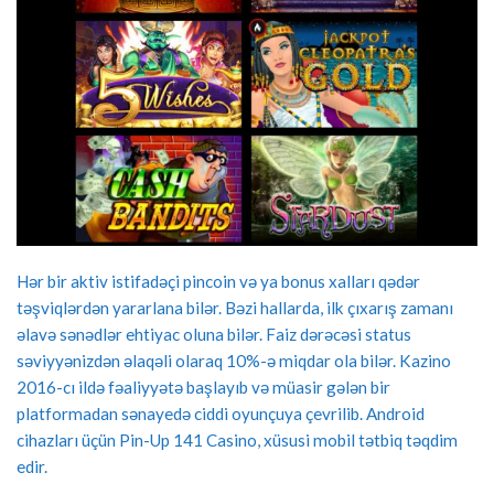
Hər bir aktiv istifadəçi pincoin və ya bonus xalları qədər
təşviqlərdən yararlana bilər. Bəzi hallarda, ilk çıxarış zamanı
əlavə sənədlər ehtiyac oluna bilər. Faiz dərəcəsi status
səviyyənizdən əlaqəli olaraq 10%-ə miqdar ola bilər. Kazino
2016-cı ildə fəaliyyətə başlayıb və müasir gələn bir
platformadan sənayedə ciddi oyunçuya çevrilib. Android
cihazları üçün Pin-Up 141 Casino, xüsusi mobil tətbiq təqdim
edir.