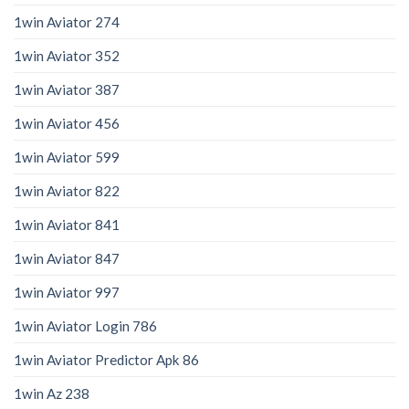
1win Aviator 274
1win Aviator 352
1win Aviator 387
1win Aviator 456
1win Aviator 599
1win Aviator 822
1win Aviator 841
1win Aviator 847
1win Aviator 997
1win Aviator Login 786
1win Aviator Predictor Apk 86
1win Az 238