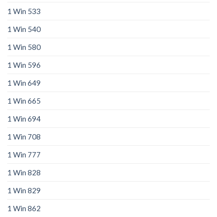
1 Win 533
1 Win 540
1 Win 580
1 Win 596
1 Win 649
1 Win 665
1 Win 694
1 Win 708
1 Win 777
1 Win 828
1 Win 829
1 Win 862