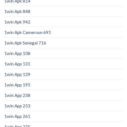
1win Apk 814
1win Apk 848
1win Apk 942
1win Apk Cameroun 691
1win Apk Senegal 716
1win App 108
1win App 131
1win App 139
1win App 195
1win App 238
1win App 253
1win App 261
1win App 275