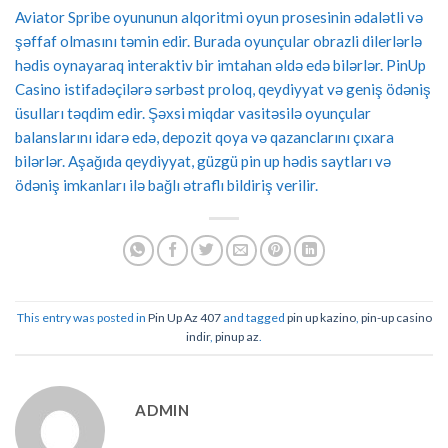
Aviator Spribe oyununun alqoritmi oyun prosesinin ədalətli və
şəffaf olmasını təmin edir. Burada oyunçular obrazli dilerlərlə
hədis oynayaraq interaktiv bir imtahan əldə edə bilərlər. PinUp
Casino istifadəçilərə sərbəst proloq, qeydiyyat və geniş ödəniş
üsulları təqdim edir. Şəxsi miqdar vasitəsilə oyunçular
balanslarını idarə edə, depozit qoya və qazanclarını çıxara
bilərlər. Aşağıda qeydiyyat, güzgü pin up hədis saytları və
ödəniş imkanları ilə bağlı ətraflı bildiriş verilir.
This entry was posted in
Pin Up Az 407
and tagged
pin up kazino
,
pin-up casino
indir
,
pinup az
.
ADMIN