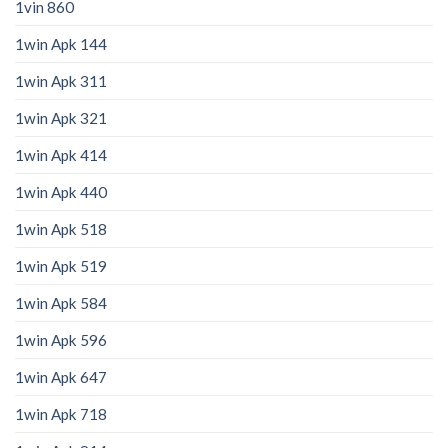
1vin 860
1win Apk 144
1win Apk 311
1win Apk 321
1win Apk 414
1win Apk 440
1win Apk 518
1win Apk 519
1win Apk 584
1win Apk 596
1win Apk 647
1win Apk 718