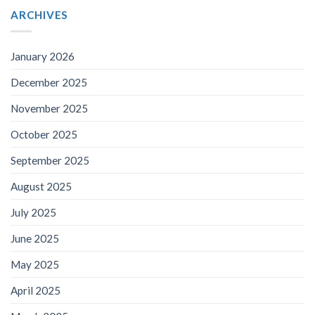
ARCHIVES
January 2026
December 2025
November 2025
October 2025
September 2025
August 2025
July 2025
June 2025
May 2025
April 2025