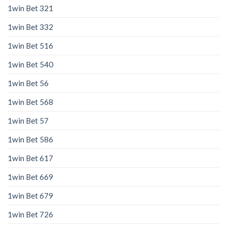
1win Bet 321
1win Bet 332
1win Bet 516
1win Bet 540
1win Bet 56
1win Bet 568
1win Bet 57
1win Bet 586
1win Bet 617
1win Bet 669
1win Bet 679
1win Bet 726