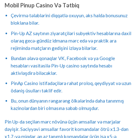
Mobil Pinup Casino Və Tətbiq
Çevirmə tələblərini diqqətlə oxuyun, əks halda bonusunuz
bloklana bilər.
Pin-Up AZ saytının ziyarətçiləri subyektiv hesablarına daxil
olaraq gecə-gündüz idmana mərc edə və praktik ara
rejimində matçların gedişini izləyə bilərlər.
Bundan əlavə qonaqlar VK, Facebook və ya Google
hesabları vasitəsilə Pin-Up casino saytında hesabı
aktivləşdirə biləcəklər.
PinAp Casino istifadəçilərə rahat proloq, qeydiyyat və uzun
ödəniş üsulları təklif edir.
Bu, onun dünyanın rəngarəng ölkələrində daha tanınmış
kazinolardan biri olmasına səbəb olmuşdur.
Pin Up-da seçilən mərc növünə üçün əmsallar və marjalar
dəyişir. Səciyyəvi əmsallar favorit komandalar ötrü x1.3-dən
x1.7-yə miqdar, ən az tanımlı komandalar üçün isə x5-ə