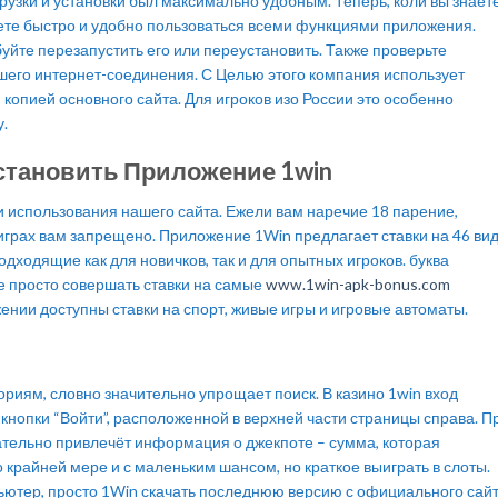
рузки и установки был максимально удобным. Теперь, коли вы знаете
жете быстро и удобно пользоваться всеми функциями приложения.
уйте перезапустить его или переустановить. Также проверьте
шего интернет-соединения. С Целью этого компания использует
копией основного сайта. Для игроков изо России это особенно
у.
Установить Приложение 1win
 использования нашего сайта. Ежели вам наречие 18 парение,
 играх вам запрещено. Приложение 1Win предлагает ставки на 46 ви
дходящие как для новичков, так и для опытных игроков. буква
 просто совершать ставки на самые
www.1win-apk-bonus.com
нии доступны ставки на спорт, живые игры и игровые автоматы.
ориям, словно значительно упрощает поиск. В казино 1win вход
нопки “Войти”, расположенной в верхней части страницы справа. П
ательно привлечёт информация о джекпоте – сумма, которая
о крайней мере и с маленьким шансом, но краткое выиграть в слоты.
ьютер, просто 1Win скачать последнюю версию с официального сайт