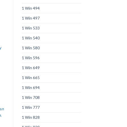
1 Win 494
1 Win 497
1 Win 533
1 Win 540
у
1 Win 580
1 Win 596
1 Win 649
1 Win 665
1 Win 694
1 Win 708
1 Win 777
дел
.
1 Win 828