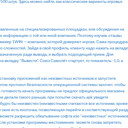
500 штук. Здесь можно найти, как классические варианты игровых
тавленные на специализированных площадках, или обсуждения на
 информацию о той или иной компании. Поэтому изучив, отзывы
кмекер 1WIN — компания, которой доверяют игроки. Сама процедура
 сложностей. Зайдя в свой профиль, клиенту надо нажать на вкладк
дназначенную ради вывода, и выбрать подходящий прием. Для
вкладку “Вывести”. Союз Самолёт стартует, то показатель -1,0, а
установку приложений изо неизвестных источников и запустите
этом протокол безопасности операционной системы захочет, чтобы
 готовность качать программы не предлог официального магазина
е делали такого раньше, при попытке скачать apk увидите
будто бы неизвестен (неизвестными считаются все источники, кроме
ом окне есть кнопочка, позволяющая перейти в соответствующий раз
 сможете разрешить обкатывание софта изо “неизвестных” источников
после установки программы местоимение- можете снова запретить