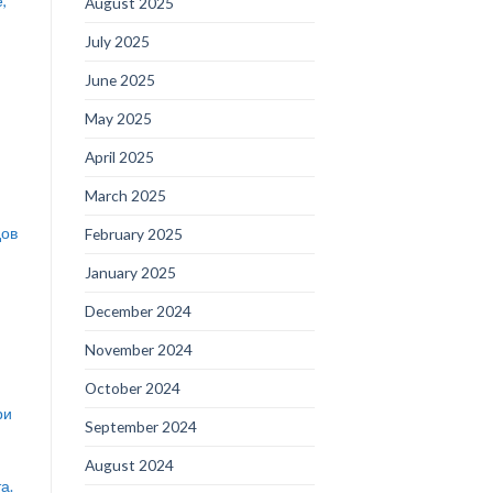
,
August 2025
July 2025
June 2025
May 2025
April 2025
March 2025
дов
February 2025
January 2025
December 2024
November 2024
October 2024
ри
September 2024
August 2024
а.