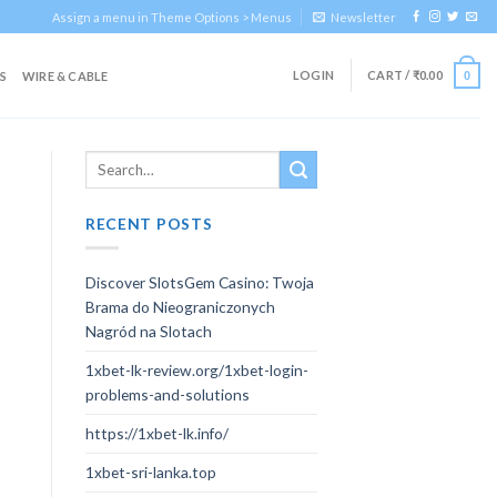
Assign a menu in Theme Options > Menus
Newsletter
LOGIN
CART /
₹
0.00
S
WIRE & CABLE
0
RECENT POSTS
Discover SlotsGem Casino: Twoja
Brama do Nieograniczonych
Nagród na Slotach
1xbet-lk-review.org/1xbet-login-
problems-and-solutions
https://1xbet-lk.info/
1xbet-sri-lanka.top