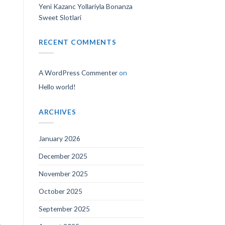
Yeni Kazanc Yollariyla Bonanza
Sweet Slotlari
RECENT COMMENTS
A WordPress Commenter
on
Hello world!
ARCHIVES
January 2026
December 2025
November 2025
October 2025
September 2025