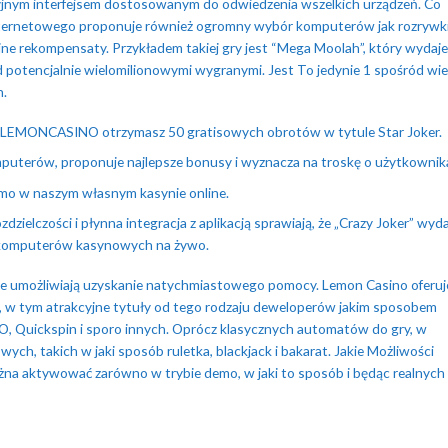
jnym interfejsem dostosowanym do odwiedzenia wszelkich urządzeń. Co
nternetowego proponuje również ogromny wybór komputerów jak rozrywk
ne rekompensaty. Przykładem takiej gry jest “Mega Moolah”, który wydaje
otencjalnie wielomilionowymi wygranymi. Jest To jedynie 1 spośród wie
n.
em LEMONCASINO otrzymasz 50 gratisowych obrotów w tytule Star Joker.
puterów, proponuje najlepsze bonusy i wyznacza na troskę o użytkownik
rmo w naszym własnym kasynie online.
dzielczości i płynna integracja z aplikacją sprawiają, że „Crazy Joker” wyda
w komputerów kasynowych na żywo.
óre umożliwiają uzyskanie natychmiastowego pomocy. Lemon Casino oferuj
, w tym atrakcyjne tytuły od tego rodzaju deweloperów jakim sposobem
GO, Quickspin i sporo innych. Oprócz klasycznych automatów do gry, w
ych, takich w jaki sposób ruletka, blackjack i bakarat. Jakie Możliwości
na aktywować zarówno w trybie demo, w jaki to sposób i będąc realnych