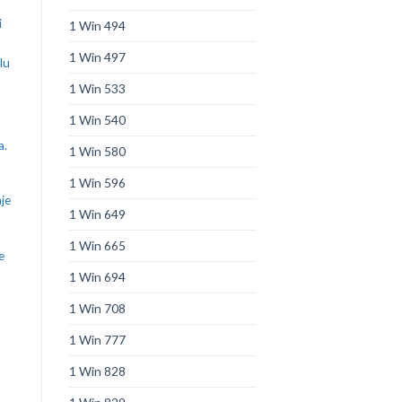
i
1 Win 494
1 Win 497
lu
1 Win 533
1 Win 540
a.
1 Win 580
1 Win 596
je
1 Win 649
1 Win 665
e
1 Win 694
1 Win 708
1 Win 777
1 Win 828