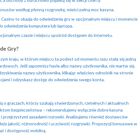
 a dochody z odruchowo pojawią się w sekcji Oferty.
onusów według płynną rozgrywkę, mieści pełną moc kasyna.
 Casino to okazja do odwiedzenia gry w opcjonalnym miejscu i momencie
do odwiedzenia komputera lub laptopa.
cjonalnym czasie i miejscu spośród dostępem do internetu.
de Gry?
szym kraju, w którym miejscu ta podest od momentu razu stała się jedną
rdowych. Jeśli zapomnisz hasła albo nazwy użytkownika, nie martw się.
dzyskiwania nazwy użytkownika, klikając właściwy odnośnik na stronie
kcjami i odzyskasz dostęp do odwiedzenia swego konta.
ą o graczach, którzy szukają stwierdzonych, rzetelnych i aktualnych
pektom bezpieczeństwa – rekomendujemy wyłącznie dobre kasyna
 i przejrzystymi zasadami rozrywki. Analizujemy również dostawców
ży jakość, różnorodność i uczciwość rozgrywki. Propozycji bonusowe w
łat i dostępność mobilną.