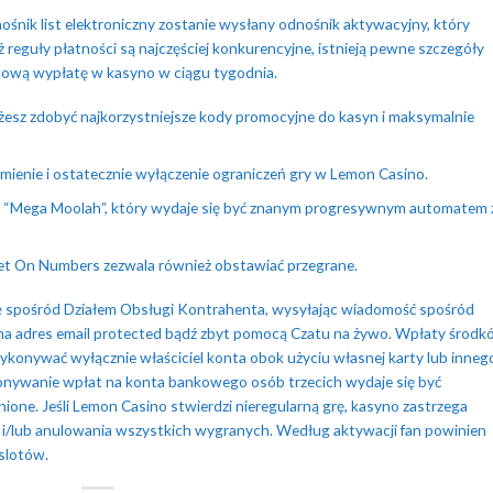
śnik list elektroniczny zostanie wysłany odnośnik aktywacyjny, który
ż reguły płatności są najczęściej konkurencyjne, istnieją pewne szczegóły
mową wypłatę w kasyno w ciągu tygodnia.
żesz zdobyć najkorzystniejsze kody promocyjne do kasyn i maksymalnie
enie i ostatecznie wyłączenie ograniczeń gry w Lemon Casino.
yć “Mega Moolah”, który wydaje się być znanym progresywnym automatem 
Bet On Numbers zezwala również obstawiać przegrane.
się spośród Działem Obsługi Kontrahenta, wysyłając wiadomość spośród
na adres email protected bądź zbyt pomocą Czatu na żywo. Wpłaty środ
konywać wyłącznie właściciel konta obok użyciu własnej karty lub inneg
onywanie wpłat na konta bankowego osób trzecich wydaje się być
one. Jeśli Lemon Casino stwierdzi nieregularną grę, kasyno zastrzega
 i/lub anulowania wszystkich wygranych. Według aktywacji fan powinien
slotów.