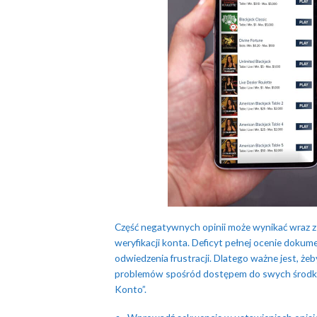
Część negatywnych opinii może wynikać wraz z
weryfikacji konta. Deficyt pełnej ocenie dokum
odwiedzenia frustracji. Dlatego ważne jest, że
problemów spośród dostępem do swych środkó
Konto”.