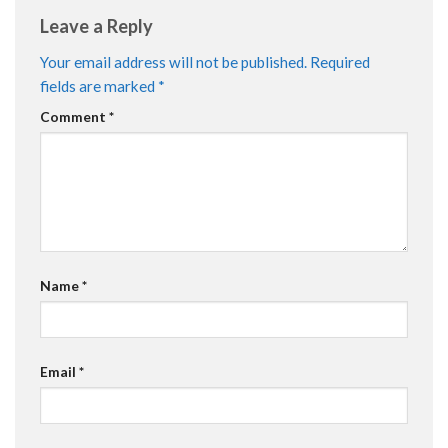
Leave a Reply
Your email address will not be published.
Required
fields are marked
*
Comment
*
Name
*
Email
*