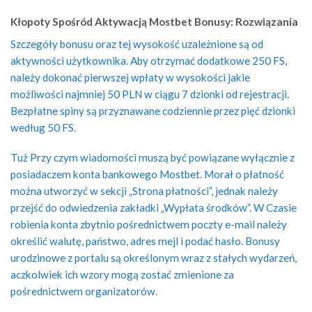
Kłopoty Spośród Aktywacją Mostbet Bonusy: Rozwiązania
Szczegóły bonusu oraz tej wysokość uzależnione są od
aktywności użytkownika. Aby otrzymać dodatkowe 250 FS,
należy dokonać pierwszej wpłaty w wysokości jakie
możliwości najmniej 50 PLN w ciągu 7 dzionki od rejestracji.
Bezpłatne spiny są przyznawane codziennie przez pięć dzionki
według 50 FS.
Tuż Przy czym wiadomości muszą być powiązane wyłącznie z
posiadaczem konta bankowego Mostbet. Morał o płatność
można utworzyć w sekcji „Strona płatności”, jednak należy
przejść do odwiedzenia zakładki „Wypłata środków”. W Czasie
robienia konta zbytnio pośrednictwem poczty e-mail należy
określić walutę, państwo, adres mejl i podać hasło. Bonusy
urodzinowe z portalu są określonym wraz z stałych wydarzeń,
aczkolwiek ich wzory mogą zostać zmienione za
pośrednictwem organizatorów.