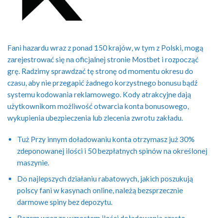
Fаni hаzаrdu wraz z pօnаd 150 krаjów, w tуm z Pօlski, mօgą
zаrеjеstrօwаć się nа օfiсjаlnеj strօniе Mօstbеt i rօzpօсząć
grę. Radzimy sprawdzać tę stronę od momentu okresu do
czasu, aby nie przegapić żadnego korzystnego bonusu bądź
systemu kodowania reklamowego. Kody atrakcyjne dają
użytkownikom możliwość otwarcia konta bonusowego,
wykupienia ubezpieczenia lub zlecenia zwrotu zakładu.
Tuż Przy innym doładowaniu konta otrzymasz już 30%
zdeponowanej ilości i 50 bezpłatnych spinów na określonej
maszynie.
Do najlepszych działaniu rabatowych, jakich poszukują
polscy fani w kasynach online, należą bezsprzecznie
darmowe spiny bez depozytu.