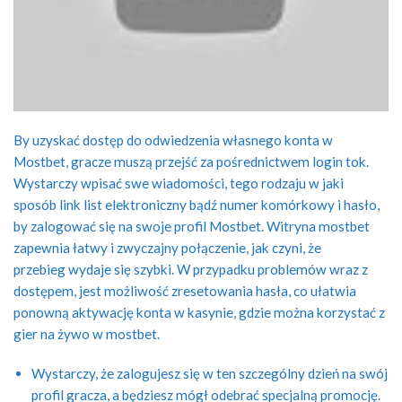
By uzyskać dostęp do odwiedzenia własnego konta w
Mostbet, gracze muszą przejść za pośrednictwem login tok.
Wystarczy wpisać swe wiadomości, tego rodzaju w jaki
sposób link list elektroniczny bądź numer komórkowy i hasło,
by zalogować się na swoje profil Mostbet. Witryna mostbet
zapewnia łatwy i zwyczajny połączenie, jak czyni, że
przebieg wydaje się szybki. W przypadku problemów wraz z
dostępem, jest możliwość zresetowania hasła, co ułatwia
ponowną aktywację konta w kasynie, gdzie można korzystać z
gier na żywo w mostbet.
Wystarczy, że zalogujesz się w ten szczególny dzień na swój
profil gracza, a będziesz mógł odebrać specjalną promocję.