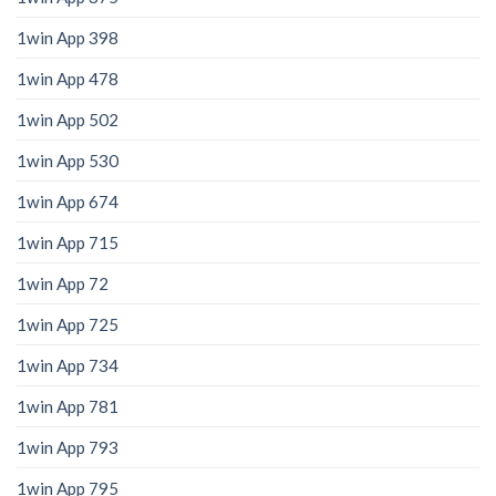
1win App 398
1win App 478
1win App 502
1win App 530
1win App 674
1win App 715
1win App 72
1win App 725
1win App 734
1win App 781
1win App 793
1win App 795