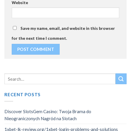
Website
Save my name, email, and website in this browser
for the next time I comment.
RECENT POSTS
Discover SlotsGem Casino: Twoja Brama do
Nieograniczonych Nagród na Slotach
1xbet-lk-review.org/1xbet-login-problems-and-solutions