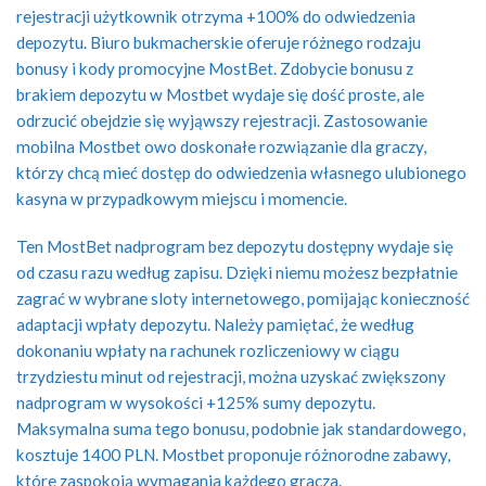
rejestracji użytkownik otrzyma +100% do odwiedzenia
depozytu. Biuro bukmacherskie oferuje różnego rodzaju
bonusy i kody promocyjne MostBet. Zdobycie bonusu z
brakiem depozytu w Mostbet wydaje się dość proste, ale
odrzucić obejdzie się wyjąwszy rejestracji. Zastosowanie
mobilna Mostbet owo doskonałe rozwiązanie dla graczy,
którzy chcą mieć dostęp do odwiedzenia własnego ulubionego
kasyna w przypadkowym miejscu i momencie.
Ten MostBet nadprogram bez depozytu dostępny wydaje się
od czasu razu według zapisu. Dzięki niemu możesz bezpłatnie
zagrać w wybrane sloty internetowego, pomijając konieczność
adaptacji wpłaty depozytu. Należy pamiętać, że według
dokonaniu wpłaty na rachunek rozliczeniowy w ciągu
trzydziestu minut od rejestracji, można uzyskać zwiększony
nadprogram w wysokości +125% sumy depozytu.
Maksymalna suma tego bonusu, podobnie jak standardowego,
kosztuje 1400 PLN. Mostbet proponuje różnorodne zabawy,
które zaspokoją wymagania każdego gracza.