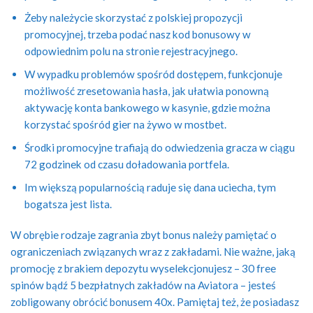
Żeby należycie skorzystać z polskiej propozycji
promocyjnej, trzeba podać nasz kod bonusowy w
odpowiednim polu na stronie rejestracyjnego.
W wypadku problemów spośród dostępem, funkcjonuje
możliwość zresetowania hasła, jak ułatwia ponowną
aktywację konta bankowego w kasynie, gdzie można
korzystać spośród gier na żywo w mostbet.
Środki promocyjne trafiają do odwiedzenia gracza w ciągu
72 godzinek od czasu doładowania portfela.
Im większą popularnością raduje się dana uciecha, tym
bogatsza jest lista.
W obrębie rodzaje zagrania zbyt bonus należy pamiętać o
ograniczeniach związanych wraz z zakładami. Nie ważne, jaką
promocję z brakiem depozytu wyselekcjonujesz – 30 free
spinów bądź 5 bezpłatnych zakładów na Aviatora – jesteś
zobligowany obrócić bonusem 40x. Pamiętaj też, że posiadasz