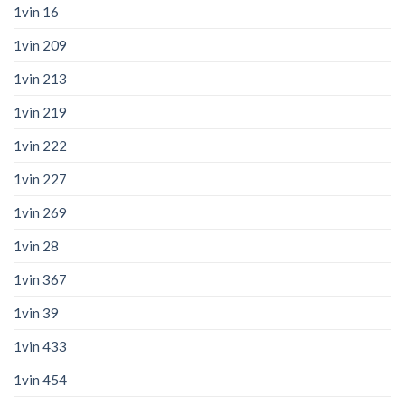
1vin 16
1vin 209
1vin 213
1vin 219
1vin 222
1vin 227
1vin 269
1vin 28
1vin 367
1vin 39
1vin 433
1vin 454