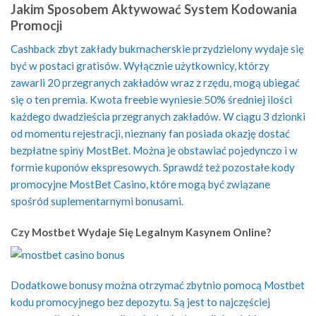
Jakim Sposobem Aktywować System Kodowania
Promocji
Cashback zbyt zakłady bukmacherskie przydzielony wydaje się
być w postaci gratisów. Wyłącznie użytkownicy, którzy
zawarli 20 przegranych zakładów wraz z rzędu, mogą ubiegać
się o ten premia. Kwota freebie wyniesie 50% średniej ilości
każdego dwadzieścia przegranych zakładów. W ciągu 3 dzionki
od momentu rejestracji, nieznany fan posiada okazję dostać
bezpłatne spiny MostBet. Można je obstawiać pojedynczo i w
formie kuponów ekspresowych. Sprawdź też pozostałe kody
promocyjne MostBet Casino, które mogą być związane
spośród suplementarnymi bonusami.
Czy Mostbet Wydaje Się Legalnym Kasynem Online?
Dodatkowe bonusy można otrzymać zbytnio pomocą Mostbet
kodu promocyjnego bez depozytu. Są jest to najczęściej