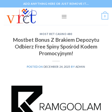
Skip
ADD ANYTHING HERE OR JUST REMOVE IT...
to
content
0
MOST BET CASINO 480
Mostbet Bonus Z Brakiem Depozytu
Odbierz Free Spiny Spośród Kodem
Promocyjnym!
POSTED ON
DECEMBER 24, 2025
BY
ADMIN