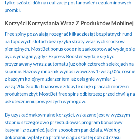
tylko szóstej dób na realizację postanowień regulaminowych
promki.
Korzyści Korzystania Wraz Z Produktów Mobilnej
Free spiny pozwalają rozegrać kilkadziesiąt bezpłatnych rund
na topowych slotach bez ryzyka straty własnych środków
pieniężnych. MostBet bonus code nie zaakceptować wydaje się
być wymagany, gdyż Express Booster wydaje się być
przyznawany wraz z automatu już obok czterech selekcjach na
kuponie. Bazowy mnożnik wynosi wówczas 1-wszą,02x, rośnie
z każdym kolejnym zdarzeniem, aż osiągnie wymiar 1-
wszą,20x. Środki finansowe zdobyte dzięki pracach morzem
produktem zbyt MostBet free spins odbierzesz przed chwilą na
uskutecznieniu powyższych wymogów.
By uzyskać maksymalne korzyści, wskazane jest w wyższym
stopniu szczegółowo przestudiować program bonusowy
kasyna i zrozumieć, jakim sposobem pan działa. Według
dokonaniu wpłaty na profil w ciągu szóstej dób od czasu