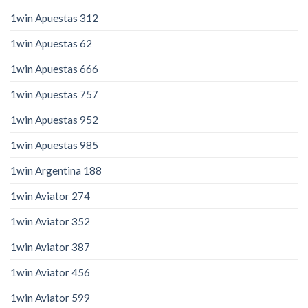
1win Apuestas 312
1win Apuestas 62
1win Apuestas 666
1win Apuestas 757
1win Apuestas 952
1win Apuestas 985
1win Argentina 188
1win Aviator 274
1win Aviator 352
1win Aviator 387
1win Aviator 456
1win Aviator 599