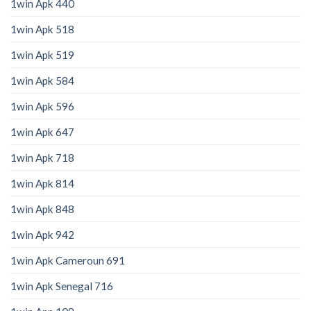
1win Apk 440
1win Apk 518
1win Apk 519
1win Apk 584
1win Apk 596
1win Apk 647
1win Apk 718
1win Apk 814
1win Apk 848
1win Apk 942
1win Apk Cameroun 691
1win Apk Senegal 716