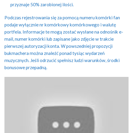
przyznaje 50% zarobionej ilości.
Podczas rejestrowania się za pomocą numeru komórki fan
podaje wyłącznie nr komórkowy komórkowego i walutę
portfela. Informacje te mogą zostać wysłane na odnośnik e-
mail, numer komórki lub zapisane jako zdjęcie w trakcie
pierwszej autoryzacji konta. W powszedniej propozycji
bukmachera można znaleźć ponad tysiąc wydarzeń
muzycznych. Jeśli odrzucić spełnisz ludzi warunków, środki
bonusowe przepadną.