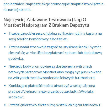
poniedziałek. Najlepsze akcje promocyjne znajdziesz wyłącznie
na naszej stronie.
Najczęściej Zadawane Testowania (faq) O
Mostbet Nadprogram Z Brakiem Depozytu
Trzeba, że pobierzesz oficjalną aplikację mobilną kasyna na
swój telefon komórkowy albo tablet.
Trzeba nadal stosownie zagrać za uzyskane środki, by móc
cieszyć się w MostBet bezpłatnymi spinami lub dodatkową
gotówką.
Niekiedy kody promocyjne są dostępne na witrynach
netowych partnerów Mostbet albo mogą być publikowane
na witrynach mediów społecznościowych bukmachera.
Konkluzja o płatność można utworzyć w sekcji „Strona
płatności”, jednak należy przejść do zakładki „Wypłata
środków”.
Przedsiębiorstwo zlicza sumę wszelkich pięciu zakładów i